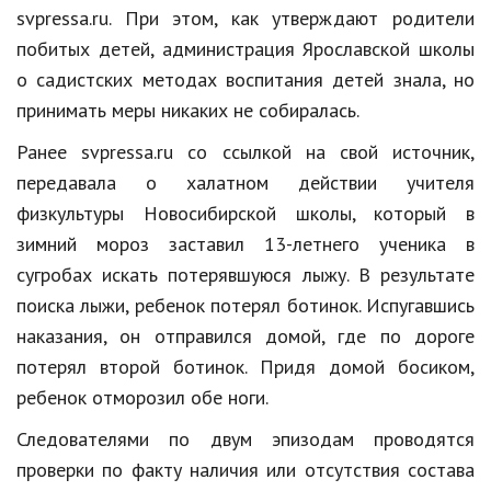
Hi-Tech. Интернет
svpressa.ru. При этом, как утверждают родители
Авто, мото
побитых детей, администрация Ярославской школы
о садистских методах воспитания детей знала, но
Дом и сад
принимать меры никаких не собиралась.
Недвижимость
Ранее svpressa.ru со ссылкой на свой источник,
Спорт и фитнес
передавала о халатном действии учителя
физкультуры Новосибирской школы, который в
Психология и отношения
зимний мороз заставил 13-летнего ученика в
Творчество и рукоделие
сугробах искать потерявшуюся лыжу. В результате
поиска лыжи, ребенок потерял ботинок. Испугавшись
Разное
наказания, он отправился домой, где по дороге
Работа и бизнес
потерял второй ботинок. Придя домой босиком,
ребенок отморозил обе ноги.
Животные
Следователями по двум эпизодам проводятся
Еда и напитки
проверки по факту наличия или отсутствия состава
Праздники и подарки