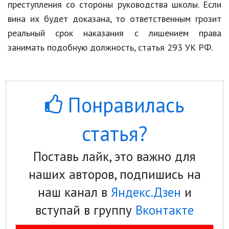
преступления со стороны руководства школы. Если
Кинематограф
вина их будет доказана, то ответственным грозит
реальный срок наказания с лишением права
Домашние животные
занимать подобную должность, статья 293 УК РФ.
Семья и дети
Путешествия
Понравилась
Строительство
Культура и общество
статья?
Мода и стиль
Поставь лайк, это важно для
Бизнес
наших авторов, подпишись на
Хобби и развлечения
наш канал в
Яндекс.Дзен
и
Финансы
вступай в группу
Вконтакте
Юриспруденция