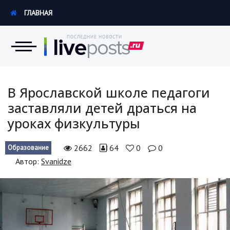
ГЛАВНАЯ
Новости
В Ярославской школе педагоги
заставляли детей драться на
Экономика
уроках физкультуры
Происшествия
2662
64
0
0
Образование
Hi-Tech. Интернет
Автор:
Svanidze
Россия
Наука и техника
Политика