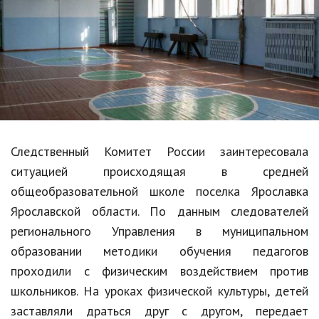
Образование
В мире
Культура
Авто, мото
Спорт
Следственный Комитет России заинтересовала
Знаменитости
ситуацией происходящая в средней
Статьи
общеобразовательной школе поселка Ярославка
Ярославской области. По данным следователей
регионального Управления в муниципальном
Обзоры
образовании методики обучения педагогов
Рецепты
проходили с физическим воздействием против
школьников. На уроках физической культуры, детей
Красота и здоровье
заставляли драться друг с другом, передает