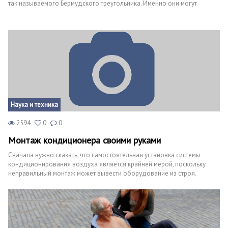
так называемого Бермудского треугольника. Именно они могут
позволить раскрыть тайну атлантических аномальных явлений. За
многолетнюю историю в водах атлантического океана пропало
около 75 самолетов и сотни кораблей и судов. Погибали и без вести
пропадали люди. Бермудский треугольник находится между штатом
Флорида, Бермудскими островами и государством Пуэрто-Рико.
Наука и техника
2594
0
0
Монтаж кондиционера своими руками
Сначала нужно сказать, что самостоятельная установка системы
кондиционирования воздуха является крайней мерой, поскольку
неправильный монтаж может вывести оборудование из строя.