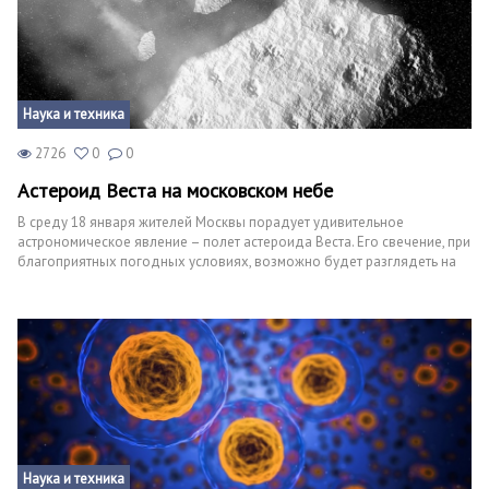
Наука и техника
2726
0
0
Астероид Веста на московском небе
В среду 18 января жителей Москвы порадует удивительное
астрономическое явление – полет астероида Веста. Его свечение, при
благоприятных погодных условиях, возможно будет разглядеть на
московском небе даже без помощи телескопа, сообщает
«Московский комсомолец».
Наука и техника