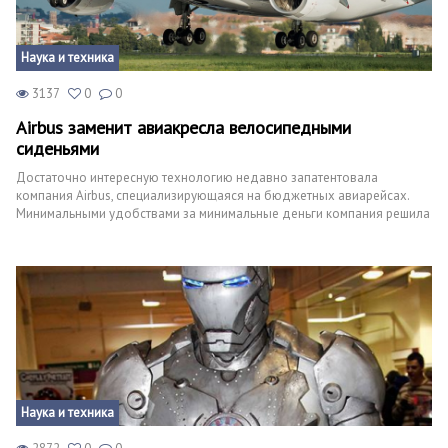
Наука и техника
3137
0
0
Airbus заменит авиакресла велосипедными
сиденьями
Достаточно интересную технологию недавно запатентовала
компания Airbus, специализирующаяся на бюджетных авиарейсах.
Минимальными удобствами за минимальные деньги компания решила
не ограничиваться, и недавно она приобрела патент на технологию,
призванную еще больше удешевить авиаперелеты.
Наука и техника