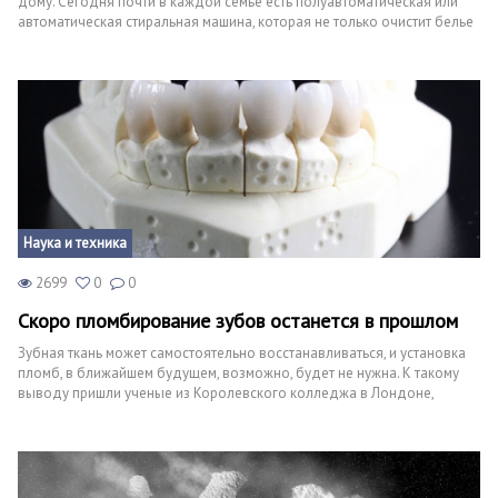
дому. Сегодня почти в каждой семье есть полуавтоматическая или
автоматическая стиральная машина, которая не только очистит белье
от загрязнений, но и тщательно выполощет и отожмет. Тем не менее
наличие такой техники не решает всех проблем. Например, некоторые
виды тканей (шелк, кружево, тонкий трикотаж) приходится стирать
вручную, чтобы не повредить нежные волокна. Справиться с задачей
помогают ультразвуковые стиральные машины, отзывы о которых вы
найдете в нашем обзоре.
Наука и техника
2699
0
0
Скоро пломбирование зубов останется в прошлом
Зубная ткань может самостоятельно восстанавливаться, и установка
пломб, в ближайшем будущем, возможно, будет не нужна. К такому
выводу пришли ученые из Королевского колледжа в Лондоне,
сообщает BBC.