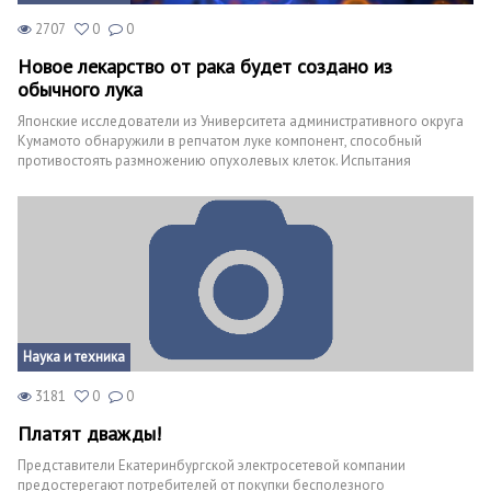
2707
0
0
Новое лекарство от рака будет создано из
обычного лука
Японские исследователи из Университета административного округа
Кумамото обнаружили в репчатом луке компонент, способный
противостоять размножению опухолевых клеток. Испытания
природного соединения проводились на лабораторных мышах,
которые были искусственно заражены эпителиальным раком
яичников. Это онкологическое заболевание развивается за счет
присутствия в организме макрофагов (M2), являющихся прообразами
опухолевых клеток. Но при использовании нового вещества, условно
названного ONA, патологический процесс удается замедлить и
локализовать.
Наука и техника
3181
0
0
Платят дважды!
Представители Екатеринбургской электросетевой компании
предостерегают потребителей от покупки бесполезного