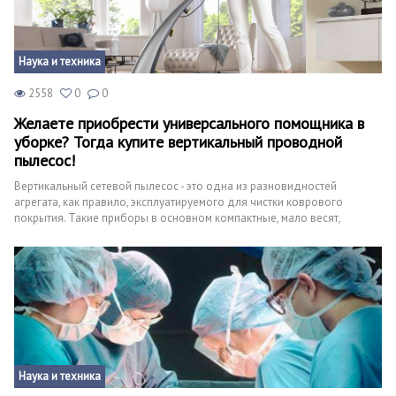
Природа
Образование
Наука и техника
Наука и технологии
2558
0
0
Желаете приобрести универсального помощника в
уборке? Тогда купите вертикальный проводной
пылесос!
Вертикальный сетевой пылесос - это одна из разновидностей
агрегата, как правило, эксплуатируемого для чистки коврового
покрытия. Такие приборы в основном компактные, мало весят,
мощные, занимают немного пространства в помещении. Вертикальные
пылесосы бывают разного предназначения, моющие либо для сухой
уборки, имеют свои положительные преимущества перед
аналогичными приборами классического формата, одно из главных
их недорогая стоимость. Встречаются и модели, не уступающие
большим агрегатам ни размерами, ни количеством дополнительных
рабочих элементов.
Наука и техника