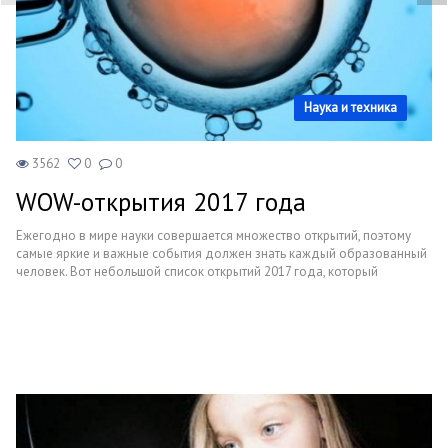
Образование
В мире
Культура
Наука и техника
Авто, мото
3562
0
0
Спорт
WOW-открытия 2017 года
Знаменитости
Ежегодно в мире науки совершается множество открытий, поэтому
самые яркие и важные события должен знать каждый образованный
Статьи
человек. Вот небольшой список открытий 2017 года, который
поможет и вам узнать о прорывах в области науки. Некоторые
открытия по-настоящему ошеломляют и дарят надежду на
глобальные изменения в медицине, которые помогут сохранить
Обзоры
новую жизнь, предотвратить страшные заболевания еще на стадии
эмбриона. Потрясают и масштабные открытия в области географии.
Рецепты
Обо всем этом вы узнаете далее в статье.
Красота и здоровье