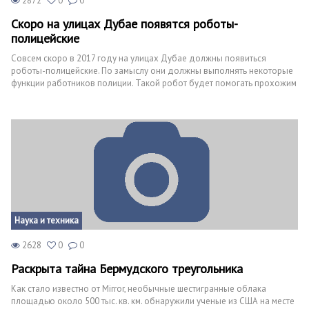
2872
0
0
Скоро на улицах Дубае появятся роботы-
полицейские
Совсем скоро в 2017 году на улицах Дубае должны появиться
роботы-полицейские. По замыслу они должны выполнять некоторые
функции работников полиции. Такой робот будет помогать прохожим
и туристах в решении разных вопросов. Также в функции такого
робота будет входить патрулирование улиц города и раздача
парковочных талонов.
Наука и техника
2628
0
0
Раскрыта тайна Бермудского треугольника
Как стало известно от Mirror, необычные шестигранные облака
площадью около 500 тыс. кв. км. обнаружили ученые из США на месте