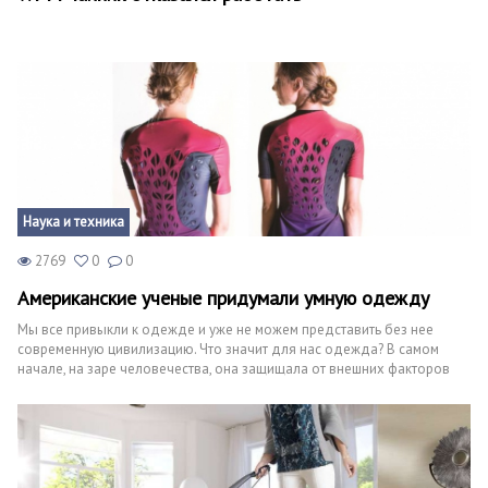
Кинематограф
Домашние животные
Семья и дети
Путешествия
Строительство
Наука и техника
Культура и общество
2769
0
0
Американские ученые придумали умную одежду
Мода и стиль
Мы все привыкли к одежде и уже не можем представить без нее
Бизнес
современную цивилизацию. Что значит для нас одежда? В самом
начале, на заре человечества, она защищала от внешних факторов
Хобби и развлечения
внешней среды (осадки, низкая температура). В современном мире
она не утратила своего первоначального значения, однако в
большей степени в одежде ценится стиль.
Финансы
Юриспруденция