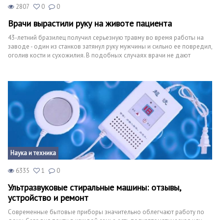
2807
0
0
Врачи вырастили руку на животе пациента
43-летний бразилец получил серьезную травму во время работы на
заводе - один из станков затянул руку мужчины и сильно ее повредил,
оголив кости и сухожилия. В подобных случаях врачи не дают
никаких гарантий и предлагают ампутацию. Однако пострадавшему
мужчине очень повезло с врачом, который предложил ему
попробовать спасти конечность, применяя необычный метод. Хирург
решил провести сложную операцию, с помощью которой можно было
нарастить мягкие ткани. Чтобы помочь Мариотти, доктор вшил
изуродованную руку в мягкие ткани живота и оставил ее в таком
состоянии на полтора месяца. Бразилец рассказывал, что ощущения в
течение 42 дней были достаточно странными и непривычными, так
как он мог ощущать, как шевелятся пальцы внутри него.
Наука и техника
6335
1
0
Ультразвуковые стиральные машины: отзывы,
устройство и ремонт
Современные бытовые приборы значительно облегчают работу по