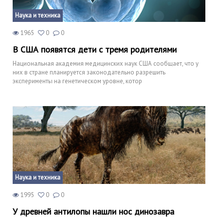
Наука и техника
1965
0
0
В США появятся дети с тремя родителями
Национальная академия медицинских наук США сообщает, что у
них в стране планируется законодательно разрешить
эксперименты на генетическом уровне, котор
Наука и техника
1995
0
0
У древней антилопы нашли нос динозавра