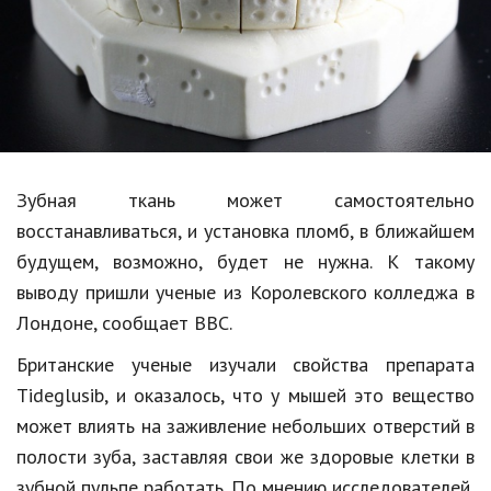
Образование
В мире
Культура
Авто, мото
Спорт
Зубная ткань может самостоятельно
восстанавливаться, и установка пломб, в ближайшем
Знаменитости
будущем, возможно, будет не нужна. К такому
Статьи
выводу пришли ученые из Королевского колледжа в
Лондоне, сообщает BBC.
Обзоры
Британские ученые изучали свойства препарата
Tideglusib, и оказалось, что у мышей это вещество
Рецепты
может влиять на заживление небольших отверстий в
Красота и здоровье
полости зуба, заставляя свои же здоровые клетки в
зубной пульпе работать. По мнению исследователей,