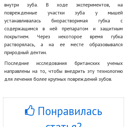
внутри зуба. В ходе экспериментов, на
Кинематограф
поврежденные участки зуба у мышей
устанавливалась биорастворимая губка с
Домашние животные
содержащимся в ней препаратом и защитным
Семья и дети
покрытием. Через некоторое время губка
Путешествия
растворялась, а на ее месте образовывался
природный дентин.
Строительство
Последние исследования британских ученых
Культура и общество
направлены на то, чтобы внедрить эту технологию
Мода и стиль
для лечения более крупных повреждений зубов.
Бизнес
Хобби и развлечения
Понравилась
Финансы
статья?
Юриспруденция