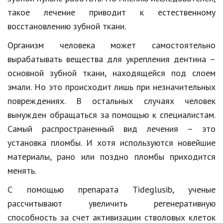
Hi-Tech. Интернет
такое лечение приводит к естественному
Авто, мото
восстановлению зубной ткани.
Дом и сад
Организм человека может самостоятельно
вырабатывать вещества для укрепления дентина –
Недвижимость
основной зубной ткани, находящейся под слоем
Спорт и фитнес
эмали. Но это происходит лишь при незначительных
повреждениях. В остальных случаях человек
Психология и отношения
вынужден обращаться за помощью к специалистам.
Творчество и рукоделие
Самый распространенный вид лечения – это
Разное
установка пломбы. И хотя используются новейшие
материалы, рано или поздно пломбы приходится
Работа и бизнес
менять.
Животные
С помощью препарата Tideglusib, ученые
Еда и напитки
рассчитывают увеличить регенеративную
способность за счет активизации стволовых клеток
Праздники и подарки