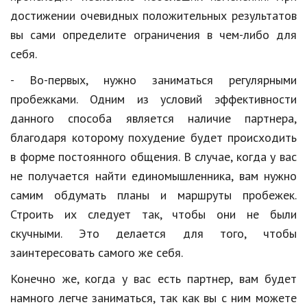
Hi-Tech. Интернет
достижении очевидных положительных результатов
Авто, мото
вы сами определите ограничения в чем-либо для
себя.
Дом и сад
- Во-первых, нужно заниматься регулярными
Недвижимость
пробежками. Одним из условий эффективности
Спорт и фитнес
данного способа является наличие партнера,
благодаря которому похудение будет происходить
Психология и отношения
в форме постоянного общения. В случае, когда у вас
Творчество и рукоделие
не получается найти единомышленника, вам нужно
Разное
самим обдумать планы и маршруты пробежек.
Строить их следует так, чтобы они не были
Работа и бизнес
скучными. Это делается для того, чтобы
Животные
заинтересовать самого же себя.
Еда и напитки
Конечно же, когда у вас есть партнер, вам будет
намного легче заниматься, так как вы с ним можете
Праздники и подарки