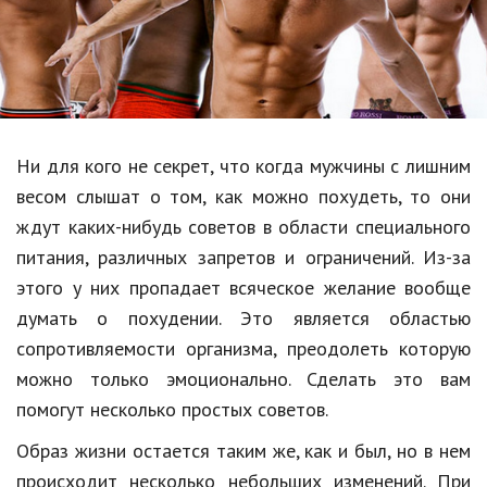
Образование
В мире
Культура
Авто, мото
Ни для кого не секрет, что когда мужчины с лишним
Спорт
весом слышат о том, как можно похудеть, то они
ждут каких-нибудь советов в области специального
Знаменитости
питания, различных запретов и ограничений. Из-за
Статьи
этого у них пропадает всяческое желание вообще
думать о похудении. Это является областью
сопротивляемости организма, преодолеть которую
Обзоры
можно только эмоционально. Сделать это вам
Рецепты
помогут несколько простых советов.
Красота и здоровье
Образ жизни остается таким же, как и был, но в нем
происходит несколько небольших изменений. При