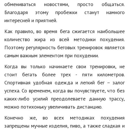
обмениваться новостями, просто общаться.
Кинематограф
Благодаря этому пробежки станут намного
интересней и приятней.
Домашние животные
Как правило, во время бега сжигается наибольшее
Семья и дети
количество жира из всей методики похудения.
Путешествия
Поэтому регулярность беговых тренировок является
самым важным элементом при похудении.
Строительство
Когда вы только начинаете свои тренировки, не
Культура и общество
стоит бегать более трех - пяти километров.
Мода и стиль
Спортивная удобная одежда и легкий бег – залог
успеха. Со временем, когда вы почувствуете, что без
Бизнес
каких-либо усилий преодолеваете данную трассу,
Хобби и развлечения
можно потихоньку увеличивать дистанцию.
Финансы
Конечно же, во всех методиках похудения
Юриспруденция
запрещены мучные изделия, пиво, а также сладкая и