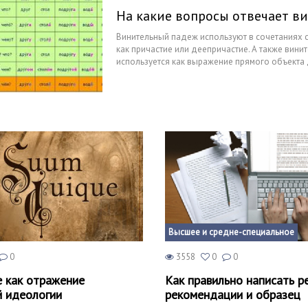
На какие вопросы отвечает в
Винительный падеж используют в сочетаниях с
как причастие или деепричастие. А также вини
используется как выражение прямого объекта д
словосочетания. Подробнее о винительном пад
Высшее и средне-специальное
0
3558
0
0
e как отражение
Как правильно написать р
 идеологии
рекомендации и образец