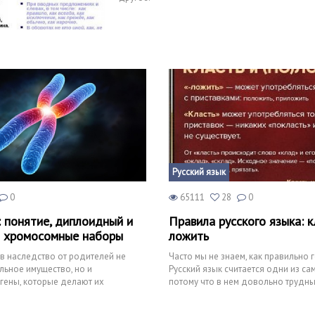
Одна из наиболее распространенных ошибок в 
Русский язык
0
65111
28
0
 понятие, диплоидный и
Правила русского языка: к
 хромосомные наборы
ложить
в наследство от родителей не
Часто мы не знаем, как правильно 
льное имущество, но и
Русский язык считается одни из с
гены, которые делают их
потому что в нем довольно трудн
одственников формой головы,
орфографии, грамматики и орфоэп
ом глаз и волос, а иногда даже
(правильного произношения слов).