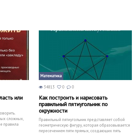
правописании — это запятая перед «как».
Математика
34813
0
0
ласть или
Как построить и нарисовать
правильный пятиугольник по
окружности
говорить.
амых сложных,
Правильный пятиугольник представляет собой
ые правила
геометрическую фигуру, которая образовывается
ии
пересечением пяти прямых, создающих пять
 Говорить
одинаковых углов. Такая фигура носит название