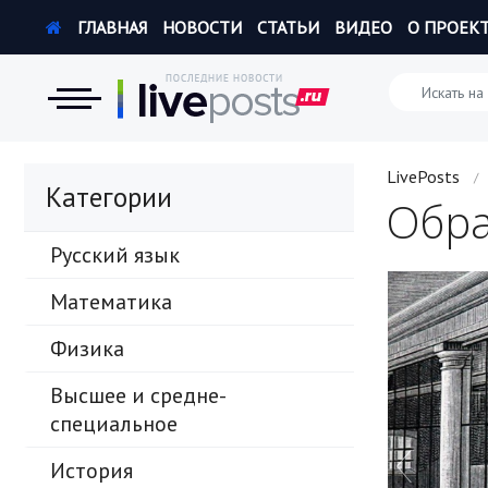
ГЛАВНАЯ
НОВОСТИ
СТАТЬИ
ВИДЕО
О ПРОЕК
Новости
LivePosts
/
Категории
Обра
Экономика
Русский язык
Происшествия
Математика
Hi-Tech. Интернет
Физика
Россия
Высшее и средне-
Наука и техника
специальное
Политика
История