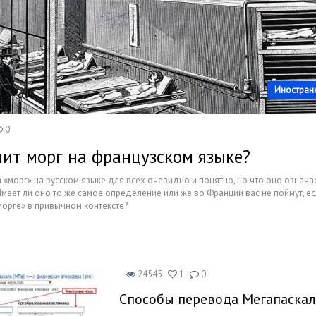
Недвижимость
Спорт и фитнес
Психология и отношения
Иностран
Творчество и рукоделие
Разное
0
чит морг на французском языке?
Работа и бизнес
 «морг» на русском языке для всех очевидно и понятно, но что оно означа
Животные
меет ли оно то же самое определение или же во Франции вас не поймут, ес
морге» в привычном контексте?
Еда и напитки
Праздники и подарки
24545
1
0
Способы перевода Мегапаскал