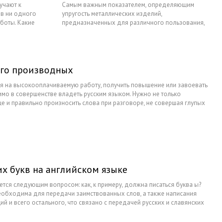
учают к
Самым важным показателем, определяющим
ов ни одного
упругость металлических изделий,
аботы. Какие
предназначенных для различного пользования,
ой работе, в
считается коэффициент пружинной жесткости. Он
е обучения
определяет устойчивость пружинного механизма
ных работ,
к различным трансформациям и воздействиям с
вать самой не
другими элементами. Также важно сопротивление
пружины при ее взаимодействии с различными
его производных
телами. Как правило, коэффициент жесткости
ся на высокооплачиваемую работу, получить повышение или завоевать
равняется силе сопротивления.
мо в совершенстве владеть русским языком. Нужно не только
ще и правильно произносить слова при разговоре, не совершая глупых
х букв на английском языке
уется следующим вопросом: как, к примеру, должна писаться буква ы?
необходима для передачи заимствованных слов, а также написания
ий и всего остального, что связано с передачей русских и славянских
я некоторые буквы русского алфавита, если они отсутствует в