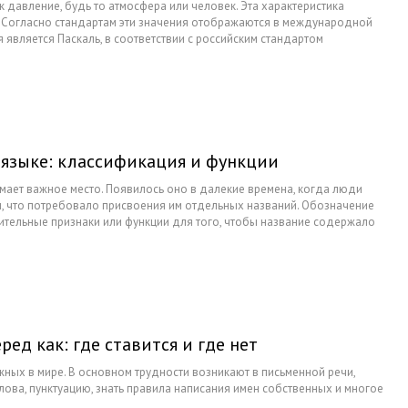
к давление, будь то атмосфера или человек. Эта характеристика
 Согласно стандартам эти значения отображаются в международной
является Паскаль, в соответствии с российским стандартом
 языке: классификация и функции
мает важное место. Появилось оно в далекие времена, когда люди
, что потребовало присвоения им отдельных названий. Обозначение
ительные признаки или функции для того, чтобы название содержало
ческом виде. С течением времени, имена собственные стали
рафии, литературе, психологии, истории и конечно же, лингвистике.
 явления привели к возникновению науки об имени собственном —
ед как: где ставится и где нет
жных в мире. В основном трудности возникают в письменной речи,
ова, пунктуацию, знать правила написания имен собственных и многое