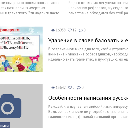
 жизнь прочно вошли многие слова
Еще со школьных лет учеников при
 так называемых «мертвых
написанию рефератов, а у студент
ни и греческого. Эти надписи часто
семестра не обходится без этой р
устной и письменной речи, в
требования предъявляются к данн
ературных произведениях. Для
чем ее смысл и задача? В процесс
нать значение и происхождение
студенты выполняют массу различ
16938
12
0
остраненных латинских и
среди которых реферат можно наз
, можно заглянуть в словарь
сложной.
Ударение в слове баловать и 
ов, а также изучить авторитетные
ники.
В современном мире для того, чтобы устроить
внимание и уважение собеседников, необходи
идеально знать грамматику и пунктуацию, но е
ошибок.
13642
2
0
Особенности написания русски
Каждый, кто изучает английский язык, интерес
Ведь ее практически не употребляют, но она 
славянских имен, фамилий, названий организац
слов. В этой статье разберем, как записываютс
языки
английском языке.