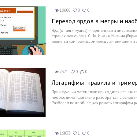
правильно очень важно не только д
выступает публично (дикторов, акт
10600
0
0
политиков), но и для обычных люд
к этому нужно с малых лет, поэтом
Перевод ярдов в метры и нао
курс программы входит раздел «У
правильно».
Ярд (от англ. «yard») — британская и американ
странах, как Англия, США, Индия, Мьянма (Бир
является компромиссом между английскими и а
размер время от времени менялся в зависимости
поводу появления этой единицы существует не
7371
0
0
Логарифмы: правила и приме
При изучении математики приходится решать т
необходимо тщательно разобраться с основан
Разберем подробнее, как решать логарифмы р
16833
1
0