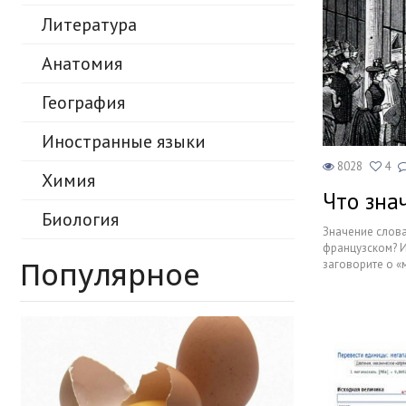
Образование
Литература
В мире
Анатомия
Культура
География
Авто, мото
Иностранные языки
Спорт
8028
4
Химия
Что зна
Знаменитости
Биология
Значение слова
французском? И
Популярное
заговорите о «