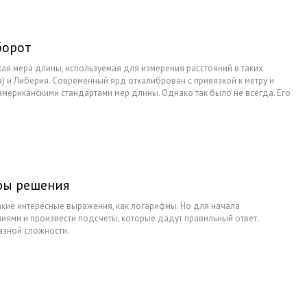
ля тех, кто
— пентагон. С пятиугольником тесно связана
еров и
работа художников — их рисунки строятся на
ей. Приучаться
основе правильных геометрических фигур. Для
у в школьный
этого необходимо знать то, как быстро построить
борот
чимся говорить
пентагон.
ская мера длины, используемая для измерения расстояний в таких
ма) и Либерия. Современный ярд откалиброван с привязкой к метру и
мериканскими стандартами мер длины. Однако так было не всегда. Его
 от того, какой монарх правил на английском троне. Дело в том, что по
сколько версий.
ры решения
акие интересные выражения, как логарифмы. Но для начала
иями и произвести подсчеты, которые дадут правильный ответ.
азной сложности.