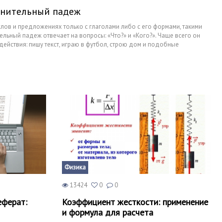
инительный падеж
лов и предложениях только с глаголами либо с его формами, такими
тельный падеж отвечает на вопросы: «Что?» и «Кого?». Чаще всего он
ействия: пишу текст, играю в футбол, строю дом и подобные
еже и его отличиях от родительного будет написано в этой статье.
Физика
13424
0
0
еферат:
Коэффициент жесткости: применение
и формула для расчета