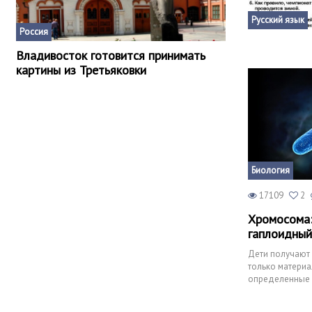
Русский язык
Россия
Владивосток готовится принимать
картины из Третьяковки
Биология
17109
2
Хромосома:
гаплоидный
Дети получают 
только материа
определенные 
похожими на р
лица, рук, цвет