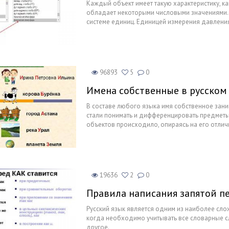
Каждый объект имеет такую характеристику, ка
обладает некоторыми числовыми значениями.
системе единиц. Единицей измерения давления 
обозначается как Па, а международным Pa.
96893
5
0
Имена собственные в русском
В составе любого языка имя собственное зани
стали понимать и дифференцировать предметы
объектов происходило, опираясь на его отлич
данные о предмете в символическом или факти
предметом интереса в различных областях: геог
Самобытность и содержательность изучаемого
ономастики.
19636
2
0
Правила написания запятой пер
Русский язык является одним из наиболее сло
когда необходимо учитывать все словарные сл
другое.