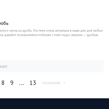
робь
елого числа на дробь. Эта тема очень актуальна в наши дни для любых
ала давайте познакомимся поближе с этим «чудо-зверем» — дробью.
льше
8
9
...
13
Слудующая