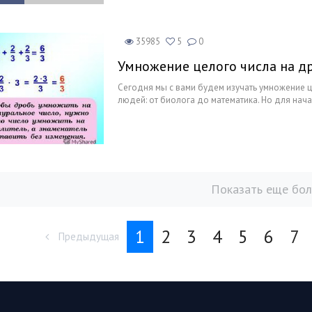
35985
5
0
Умножение целого числа на д
Сегодня мы с вами будем изучать умножение ц
людей: от биолога до математика. Но для нач
Показать еще бо
1
2
3
4
5
6
7
Предыдущая