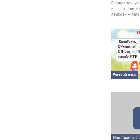
В современную
и выражения из
языков» — латы
используются в 
рекламе, в лит
того, чтобы уз
наиболее распр
греческих фраз
иностранных сл
интернет-источ
Русский язык
Иностранные 