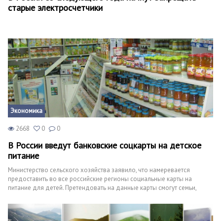
старые электросчетчики
Кинематограф
Домашние животные
Семья и дети
Путешествия
Строительство
Экономика
Культура и общество
2668
0
0
Мода и стиль
В России введут банковские соцкарты на детское
питание
Бизнес
Министерство сельского хозяйства заявило, что намеревается
Хобби и развлечения
предоставить во все российские регионы социальные карты на
питание для детей. Претендовать на данные карты смогут семьи,
Финансы
которые признаны малоимущими, а также семьи, которые имеют
ребенка-инвалида. Планы Ведомства подтвердила Антонина
Юриспруденция
Цицулина, являющаяся главой Ассоциации компаний, занимающихся