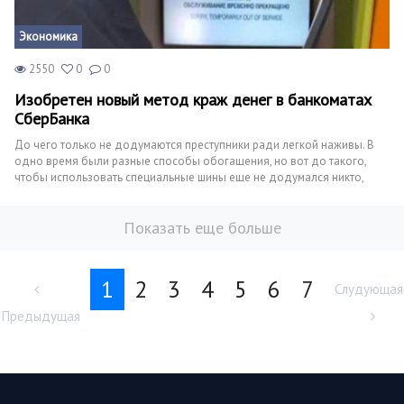
Экономика
2550
0
0
Изобретен новый метод краж денег в банкоматах
СберБанка
До чего только не додумаются преступники ради легкой наживы. В
одно время были разные способы обогащения, но вот до такого,
чтобы использовать специальные шины еще не додумался никто,
пока... Все таки есть, нашлись такие умельцы!
Показать еще больше
1
2
3
4
5
6
7
Слудующая
Предыдущая