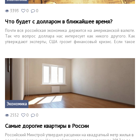
3393
0
0
Что будет с долларом в ближайшее время?
Почти вся российская экономика держится на американской валюте.
Так что вопрос доллара нас интересует как никого другого. Как
утверждают эксперты, США грозит финансовый кризис. Если такое
случится, то на курсе валют это безусловно отразится. Поэтому цена
доллара зависит не только от того, что происходит в нашей стране, но
и напрямую от мировых событий.
Экономика
2552
0
0
Самые дорогие квартиры в России
Российский Минстрой утвердил расценки на квадратный метр жилья в