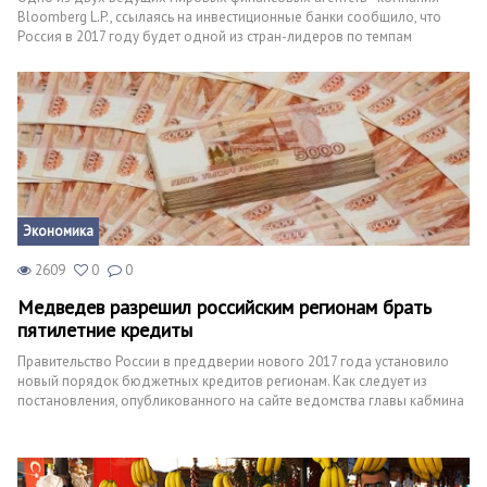
Bloomberg L.P., ссылаясь на инвестиционные банки сообщило, что
Россия в 2017 году будет одной из стран-лидеров по темпам
инвестиций в ее экономику.
Экономика
2609
0
0
Медведев разрешил российским регионам брать
пятилетние кредиты
Правительство России в преддверии нового 2017 года установило
новый порядок бюджетных кредитов регионам. Как следует из
постановления, опубликованного на сайте ведомства главы кабмина
РФ Дмитрия Медведева, в следующем году субъекты России смогут
брать займы из федерального бюджета на срок до пяти лет.