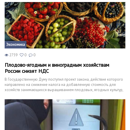
Экономика
2759
0
0
Плодово-ягодным и виноградным хозяйствам
России снизят НДС
В Государственную Думу поступил проект закона, действие которого
направлено на снижение налога на добавленную стоимость для
хозяйств занимающихся выращиванием плодовых, ягодных культур,
а также разведением виноградников. Согласно проекту,
соответствующий налог планируют уменьшить до десяти процентов с
действующих в настоящее время восемнадцати.