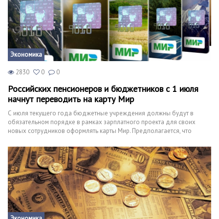
производством детских товаров.
Природа
Образование
Наука и технологии
Экономика
2830
0
0
Российских пенсионеров и бюджетников с 1 июля
начнут переводить на карту Мир
С июля текущего года бюджетные учреждения должны будут в
обязательном порядке в рамках зарплатного проекта для своих
новых сотрудников оформлять карты Мир. Предполагается, что
полностью всех сотрудников бюджетной сферы переведут на
Национальную систему ко второй половине следующего года.
Экономика