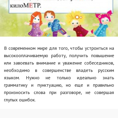
Образование
В мире
Культура
Авто, мото
Спорт
В современном мире для того, чтобы устроиться на
высокооплачиваемую работу, получить повышение
Знаменитости
или завоевать внимание и уважение собеседников,
Статьи
необходимо в совершенстве владеть русским
языком. Нужно не только идеально знать
грамматику и пунктуацию, но еще и правильно
Обзоры
произносить слова при разговоре, не совершая
Рецепты
глупых ошибок.
Красота и здоровье