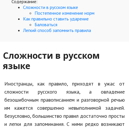
Hi-Tech. Интернет
Содержание:
Сложности в русском языке
Авто, мото
Постепенное изменение норм
Как правильно ставить ударение
Дом и сад
Баловаться
Легкий способ запомнить правила
Недвижимость
Спорт и фитнес
Сложности в русском
Психология и отношения
языке
Творчество и рукоделие
Разное
Иностранцы, как правило, приходят в ужас от
сложности русского языка, а овладение
Работа и бизнес
безошибочным правописанием и разговорной речью
Животные
им кажется совершенно невыполнимой задачей.
Безусловно, большинство правил достаточно просты
Еда и напитки
и легки для запоминания. С ними редко возникают
Праздники и подарки