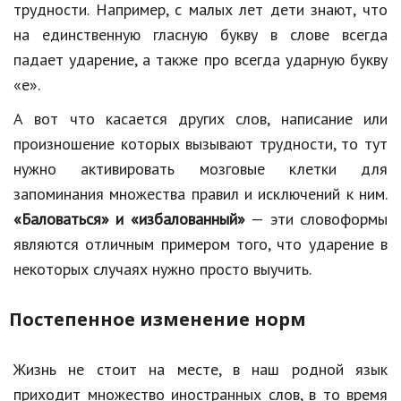
трудности. Например, с малых лет дети знают, что
Кинематограф
на единственную гласную букву в слове всегда
падает ударение, а также про всегда ударную букву
Домашние животные
«е».
Семья и дети
А вот что касается других слов, написание или
Путешествия
произношение которых вызывают трудности, то тут
нужно активировать мозговые клетки для
Строительство
запоминания множества правил и исключений к ним.
Культура и общество
«Баловаться» и «избалованный»
— эти словоформы
являются отличным примером того, что ударение в
Мода и стиль
некоторых случаях нужно просто выучить.
Бизнес
Постепенное изменение норм
Хобби и развлечения
Финансы
Жизнь не стоит на месте, в наш родной язык
Юриспруденция
приходит множество иностранных слов, в то время