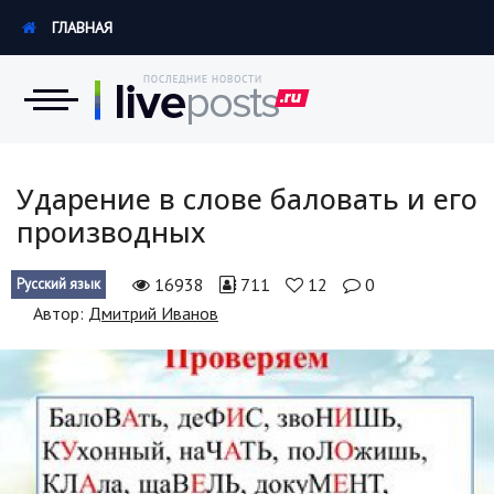
ГЛАВНАЯ
Новости
Ударение в слове баловать и его
производных
Экономика
16938
711
12
0
Русский язык
Происшествия
Автор:
Дмитрий Иванов
Hi-Tech. Интернет
Россия
Наука и техника
Политика