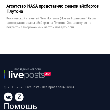
Агентство NASA представило снимок айсбергов
Плутона
Космической станцией New Horizons (Новые Горизонты) были
сфотографированы айсберги на Плутоне. Они движутся по
покрытой замороженным азотом поверхности
© 2015-2025 LivePosts - Все права защищены.
Z
Помошь