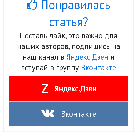
Понравилась
Hi-Tech. Интернет
Авто, мото
статья?
Дом и сад
Поставь лайк, это важно для
Недвижимость
наших авторов, подпишись на
Спорт и фитнес
наш канал в
Яндекс.Дзен
и
Психология и отношения
вступай в группу
Вконтакте
Творчество и рукоделие
Z
Разное
Яндекс.Дзен
Работа и бизнес
Животные
Вконтакте
Еда и напитки
Праздники и подарки