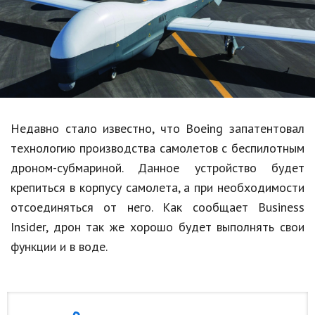
Образование
В мире
Культура
Авто, мото
Спорт
Недавно стало известно, что Boeing запатентовал
технологию производства самолетов с беспилотным
Знаменитости
дроном-субмариной. Данное устройство будет
Статьи
крепиться в корпусу самолета, а при необходимости
отсоединяться от него. Как сообщает Business
Insider, дрон так же хорошо будет выполнять свои
Обзоры
функции и в воде.
Рецепты
Красота и здоровье