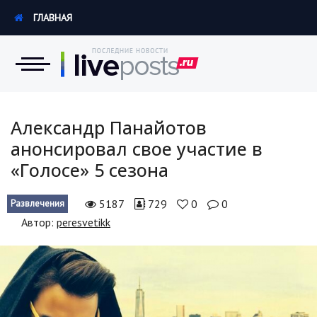
ГЛАВНАЯ
Новости
Александр Панайотов
анонсировал свое участие в
Экономика
«Голосе» 5 сезона
Происшествия
5187
729
0
0
Развлечения
Hi-Tech. Интернет
Автор:
peresvetikk
Россия
Наука и техника
Политика