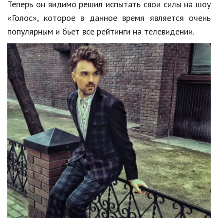
Hi-Tech. Интернет
Теперь он видимо решил испытать свои силы на шоу
«Голос», которое в данное время является очень
Авто, мото
популярным и бьет все рейтинги на телевидении.
Дом и сад
Недвижимость
Спорт и фитнес
Психология и отношения
Творчество и рукоделие
Разное
Работа и бизнес
Животные
Еда и напитки
Праздники и подарки