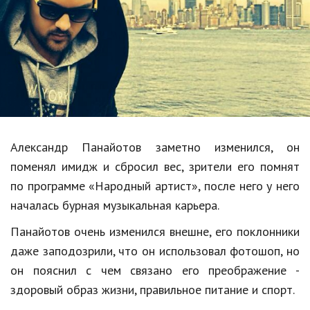
Образование
В мире
Культура
Авто, мото
Спорт
Александр Панайотов заметно изменился, он
Знаменитости
поменял имидж и сбросил вес, зрители его помнят
Статьи
по программе «Народный артист», после него у него
началась бурная музыкальная карьера.
Обзоры
Панайотов очень изменился внешне, его поклонники
даже заподозрили, что он использовал фотошоп, но
Рецепты
он пояснил с чем связано его преображение -
Красота и здоровье
здоровый образ жизни, правильное питание и спорт.