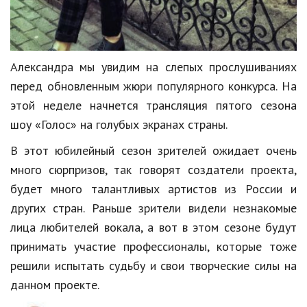
Кинематограф
Домашние животные
Александра мы увидим на слепых прослушиваниях
Семья и дети
перед обновленным жюри популярного конкурса. На
этой неделе начнется трансляция пятого сезона
Путешествия
шоу «Голос» на голубых экранах страны.
Строительство
В этот юбилейный сезон зрителей ожидает очень
Культура и общество
много сюрпризов, так говорят создатели проекта,
будет много талантливых артистов из России и
Мода и стиль
других стран. Раньше зрители видели незнакомые
Бизнес
лица любителей вокала, а вот в этом сезоне будут
Хобби и развлечения
принимать участие профессионалы, которые тоже
решили испытать судьбу и свои творческие силы на
Финансы
данном проекте.
Юриспруденция