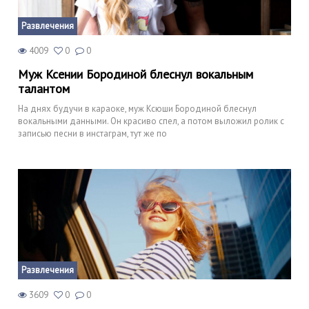
Развлечения
4009
0
0
Муж Ксении Бородиной блеснул вокальным
талантом
На днях будучи в караоке, муж Ксюши Бородиной блеснул
вокальными данными. Он красиво спел, а потом выложил ролик с
записью песни в инстаграм, тут же по
Развлечения
3609
0
0