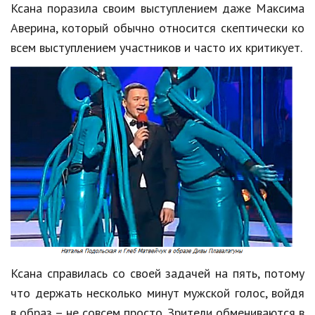
Ксана поразила своим выступлением даже Максима
Природа
Аверина, который обычно относится скептически ко
всем выступлением участников и часто их критикует.
Образование
Наука и технологии
Ксана справилась со своей задачей на пять, потому
что держать несколько минут мужской голос, войдя
в образ – не совсем просто. Зрители обмениваются в