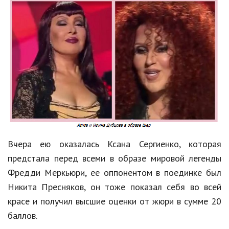
Кинематограф
Домашние животные
Семья и дети
Путешествия
Строительство
Культура и общество
Мода и стиль
Вчера ею оказалась Ксана Сергиенко, которая
предстала перед всеми в образе мировой легенды
Бизнес
Фредди Меркьюри, ее оппонентом в поединке был
Хобби и развлечения
Никита Пресняков, он тоже показал себя во всей
красе и получил высшие оценки от жюри в сумме 20
Финансы
баллов.
Юриспруденция