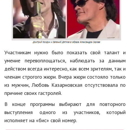
Hi-Tech. Интернет
Авто, мото
Дом и сад
Недвижимость
Спорт и фитнес
Участникам нужно было показать свой талант и
Психология и отношения
умение перевоплощаться, наблюдать за данным
действом всегда интересно, как всем зрителям, так и
Творчество и рукоделие
членам строгого жюри. Вчера жюри состояло только
Разное
из мужчин, Любовь Казарновская отсутствовала по
причине своих гастролей.
Работа и бизнес
В конце программы выбирают для повторного
Животные
выступления одного из участников, который
Еда и напитки
исполняет на «бис» свой номер.
Праздники и подарки