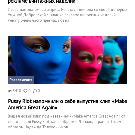
рекламе винтажных изделий
Известная эпатажная актриса Рената Литвинова со своей дочерью
Ульяной Добровской снялись в рекламе винтажных изделий.
Ренату очень часто приглашают на
Развлечения
3418
0
0
Pussy Riot напомнили о себе выпустив клип «Make
America Great Again»
Вышел новый клип под названием - «Make America Great Again» от
скандальной Pussy Riot, там изображен Дональд Трампа. Таким
образом Надежда Толоконников