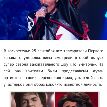
Образование
В мире
Культура
Авто, мото
Спорт
В воскресенье 25 сентября все телезрители Первого
Знаменитости
канала с удовольствием смотрели второй выпуск
Статьи
супер сезона зажигательного шоу «Точь-в-точь». На
сей раз зрителям были представлены дуэли
артистов в своих перевоплощениях, у каждой пары
Обзоры
участников был образ какой-то известной личности.
Рецепты
Красота и здоровье