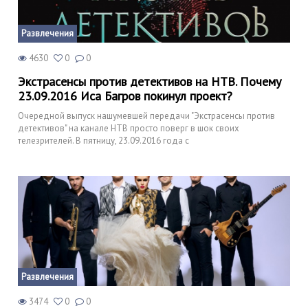
Развлечения
4630
0
0
Экстрасенсы против детективов на НТВ. Почему
23.09.2016 Иса Багров покинул проект?
Очередной выпуск нашумевшей передачи "Экстрасенсы против
детективов" на канале НТВ просто поверг в шок своих
телезрителей. В пятницу, 23.09.2016 года с
Развлечения
3474
0
0