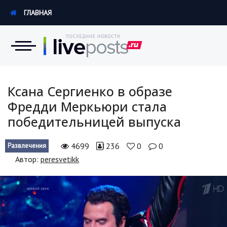
ГЛАВНАЯ
Новости
Ксана Сергиенко в образе
Фредди Меркьюри стала
Экономика
победительницей выпуска
Происшествия
4699
236
0
0
Развлечения
Hi-Tech. Интернет
Автор:
peresvetikk
Россия
Наука и техника
Политика