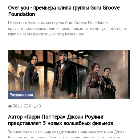
Over you - премьера клипа группы Guru Groove
Foundation
Известная музыкальная группа Guru Groove Foundation
презентовала слушателям и поклонникам свою новую работу, это
клип на свою композицию под названием
Развлечения
3816
0
0
Автор «Гарри Поттера» Джоан Роулинг
представляет 5 новых волшебных фильмов
Знаменитая на весь мир создательница магического мира Джоан
Роулинг, представляет 5 новых кино шедевров, созданных по