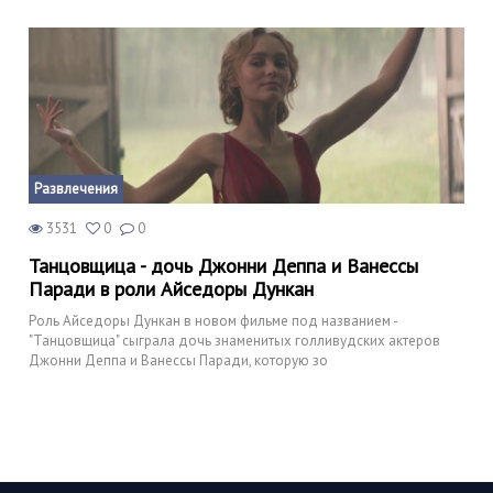
Развлечения
3531
0
0
Танцовщица - дочь Джонни Деппа и Ванессы
Паради в роли Айседоры Дункан
Роль Айседоры Дункан в новом фильме под названием -
"Танцовщица" сыграла дочь знаменитых голливудских актеров
Джонни Деппа и Ванессы Паради, которую зо