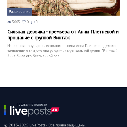
Развлечения
3663
0
0
Сильная девочка - премьера от Анны Плетневой и
прощание с группой Винтаж
Известная популярная исполнительница Анна Плетнева сделала
заявление о том, что она уходит из музыкальной группы "Винтаж".
Анна была его бессменной сол
© 2015-2025 LivePosts - Все права защищены.