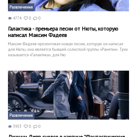
Развлечения
4774
0
0
Галактика - премьера песни от Нюты, которую
написал Максим Фадеев
Максим Фадеев презентовал новую песню, которую он написал
для Нюты, она является бывшей солисткой группы «Ранетки». Трек
называется «Галактика», для Ню
Развлечения
3953
0
0
Джонни Депп снялся в картине "Фантастические