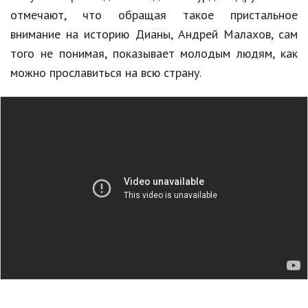
отмечают
,
что
обращая
такое
пристальное
Природа
внимание
на
историю
Дианы
,
Андрей
Малахов
,
сам
Образование
того
не
понимая
,
показывает
молодым
людям
,
как
можно
прославиться
на
всю
страну
.
Наука и технологии