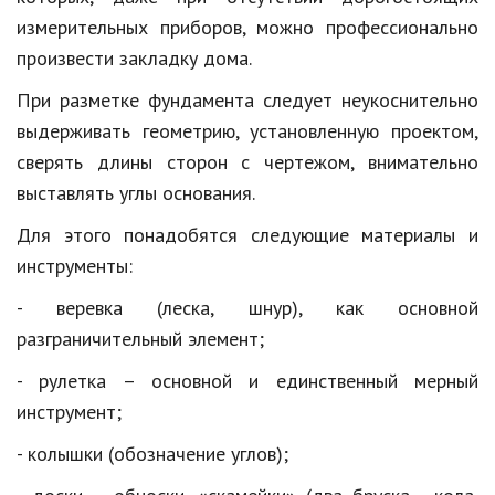
Hi-Tech. Интернет
измерительных приборов, можно профессионально
Авто, мото
произвести закладку дома.
Дом и сад
При разметке фундамента следует неукоснительно
выдерживать геометрию, установленную проектом,
Недвижимость
сверять длины сторон с чертежом, внимательно
Спорт и фитнес
выставлять углы основания.
Психология и отношения
Для этого понадобятся следующие материалы и
инструменты:
Творчество и рукоделие
- веревка (леска, шнур), как основной
Разное
разграничительный элемент;
Работа и бизнес
- рулетка – основной и единственный мерный
Животные
инструмент;
Еда и напитки
- колышки (обозначение углов);
Праздники и подарки