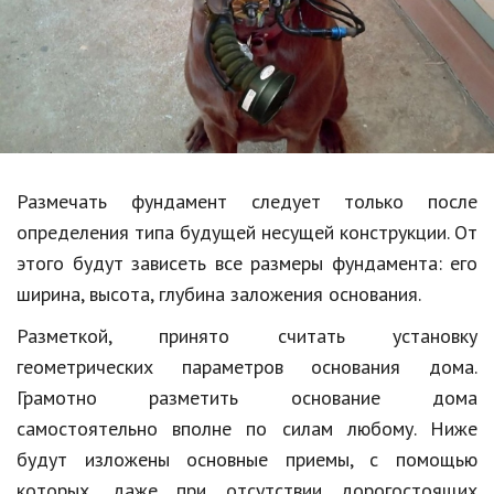
Образование
В мире
Культура
Авто, мото
Спорт
Размечать фундамент следует только после
определения типа будущей несущей конструкции. От
Знаменитости
этого будут зависеть все размеры фундамента: его
Статьи
ширина, высота, глубина заложения основания.
Разметкой, принято считать установку
Обзоры
геометрических параметров основания дома.
Грамотно разметить основание дома
Рецепты
самостоятельно вполне по силам любому. Ниже
Красота и здоровье
будут изложены основные приемы, с помощью
которых, даже при отсутствии дорогостоящих