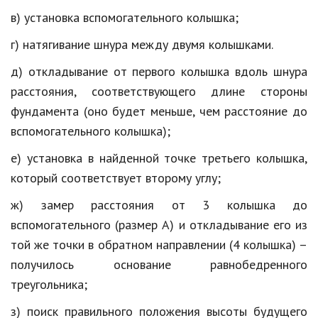
в) установка вспомогательного колышка;
Природа
г) натягивание шнура между двумя колышками.
Образование
д) откладывание от первого колышка вдоль шнура
Наука и технологии
расстояния, соответствующего длине стороны
фундамента (оно будет меньше, чем расстояние до
вспомогательного колышка);
е) установка в найденной точке третьего колышка,
который соответствует второму углу;
ж) замер расстояния от 3 колышка до
вспомогательного (размер А) и откладывание его из
той же точки в обратном направлении (4 колышка) –
получилось основание равнобедренного
треугольника;
з) поиск правильного положения высоты будущего