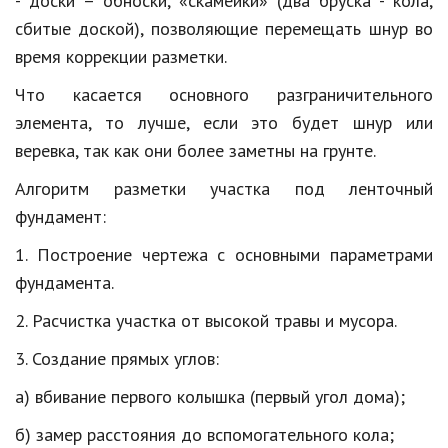
- доски – обноски, «скамейки» (два бруска - кола,
сбитые доской), позволяющие перемещать шнур во
Кинематограф
время коррекции разметки.
Домашние животные
Что касается основного разграничительного
Семья и дети
элемента, то лучше, если это будет шнур или
веревка, так как они более заметны на грунте.
Путешествия
Алгоритм разметки участка под ленточный
Строительство
фундамент:
Культура и общество
1. Построение чертежа с основными параметрами
Мода и стиль
фундамента.
Бизнес
2. Расчистка участка от высокой травы и мусора.
Хобби и развлечения
3. Создание прямых углов:
Финансы
а) вбивание первого колышка (первый угол дома);
б) замер расстояния до вспомогательного кола;
Юриспруденция