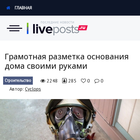
ГЛАВНАЯ
Новости
Грамотная разметка основания
дома своими руками
Экономика
2248
285
0
0
Строительство
Происшествия
Автор:
Cyclops
Hi-Tech. Интернет
Россия
Наука и техника
Политика