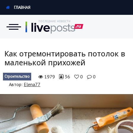
ГЛАВНАЯ
Новости
Как отремонтировать потолок в
маленькой прихожей
Экономика
1979
36
0
0
Строительство
Происшествия
Автор:
Elena77
Hi-Tech. Интернет
Россия
Наука и техника
Политика