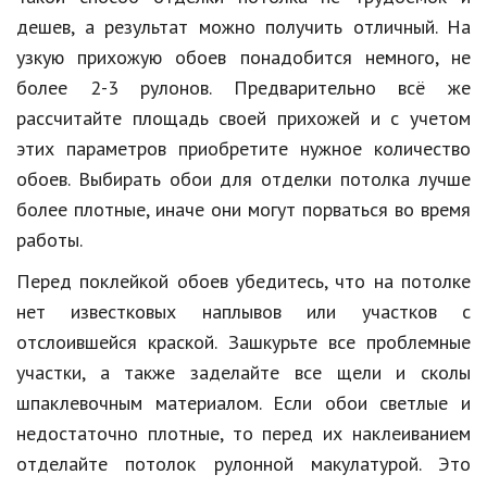
Hi-Tech. Интернет
дешев, а результат можно получить отличный. На
Авто, мото
узкую прихожую обоев понадобится немного, не
более 2-3 рулонов. Предварительно всё же
Дом и сад
рассчитайте площадь своей прихожей и с учетом
Недвижимость
этих параметров приобретите нужное количество
Спорт и фитнес
обоев. Выбирать обои для отделки потолка лучше
более плотные, иначе они могут порваться во время
Психология и отношения
работы.
Творчество и рукоделие
Перед поклейкой обоев убедитесь, что на потолке
Разное
нет известковых наплывов или участков с
отслоившейся краской. Зашкурьте все проблемные
Работа и бизнес
участки, а также заделайте все щели и сколы
Животные
шпаклевочным материалом. Если обои светлые и
недостаточно плотные, то перед их наклеиванием
Еда и напитки
отделайте потолок рулонной макулатурой. Это
Праздники и подарки