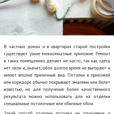
Образование
В мире
Культура
Авто, мото
Спорт
В частных домах и в квартирах старой постройки
существуют узкие межкомнатные прихожие. Ремонт
Знаменитости
в таких помещениях делают не часто, так как здесь
Статьи
нет окон и, значит, обои долгое время не выгорают и
имеют вполне приличный вид. Потолки в прихожей
или коридоре обычно покрывают эмалями или белят
Обзоры
известью, но для получения более качественного
Рецепты
результата можно использовать для их отделки
специальные потолочные или обычные обои.
Красота и здоровье
Такой способ отделки потолка не трудоемок и