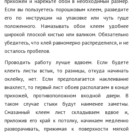
прихожей и нарежьте обои в необходимый размер.
Природа
Если вы пользуетесь порошковым клеем, разведите
его по инструкции на упаковке или чуть гуще
Образование
положенного. Намазывать обои клеем удобнее
Наука и технологии
широкой плоской кистью или валиком. Обязательно
убедитесь, что клей равномерно распределился, и не
осталось пробелов.
Проводить работу лучше вдвоем. Если будете
клеить листы встык, то разницы, откуда начинать
оклейку, нет. Если предполагается наклеивание
внахлест, то первый лист обоев располагаем в конце
прихожей, противоположном входной двери. В
таком случае стыки будут наименее заметны.
Смазанный клеем лист складываем вдвое и,
приложив его край к потолку, начинаем медленно
разворачивать, прижимая к поверхности мягкой