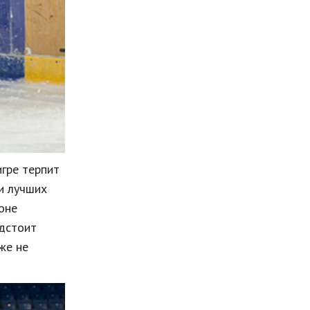
игре
терпит
и
лучших
оне
дстоит
же
не