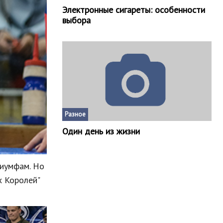
Электронные сигареты: особенности
выбора
Разное
Один день из жизни
риумфам
.
Но
х
Королей
"