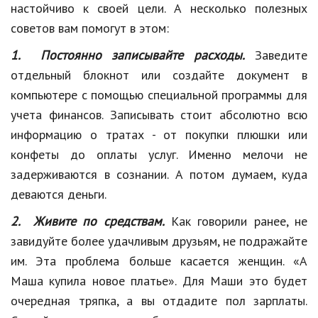
настойчиво к своей цели. А несколько полезных
Кинематограф
советов вам помогут в этом:
Домашние животные
1. Постоянно записывайте расходы.
Заведите
отдельный блокнот или создайте документ в
Семья и дети
компьютере с помощью специальной программы для
Путешествия
учета финансов. Записывать стоит абсолютно всю
информацию о тратах - от покупки плюшки или
Строительство
конфеты до оплаты услуг. Именно мелочи не
Культура и общество
задерживаются в сознании. А потом думаем, куда
деваются деньги.
Мода и стиль
2. Живите по средствам.
Как говорили ранее, не
Бизнес
завидуйте более удачливым друзьям, не подражайте
Хобби и развлечения
им. Эта проблема больше касается женщин. «А
Маша купила новое платье». Для Маши это будет
Финансы
очередная тряпка, а вы отдадите пол зарплаты.
Юриспруденция