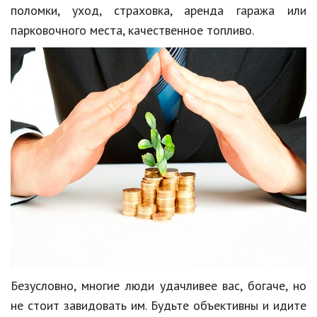
Hi-Tech. Интернет
поломки, уход, страховка, аренда гаража или
парковочного места, качественное топливо.
Авто, мото
Дом и сад
Недвижимость
Спорт и фитнес
Психология и отношения
Творчество и рукоделие
Разное
Работа и бизнес
Животные
Безусловно, многие люди удачливее вас, богаче, но
Еда и напитки
не стоит завидовать им. Будьте объективны и идите
Праздники и подарки