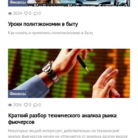
Финансы
2024
0
0
Уроки политэкономии в быту
Как понять и применить политэкономию в быту
Финансы
2056
0
0
Краткий разбор технического анализа рынка
фьючерсов
Некоторых людей интересует, действительно ли технический
анализ фьючерсов ничем не отличается от анализа других видов