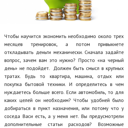
Образование
В мире
Культура
Чтобы научится экономить необходимо около трех
Авто, мото
месяцев тренировок, а потом привыкнете
Спорт
откладывать деньги механически. Сначала задайте
вопрос, зачем вам это нужно? Просто «на черный
Знаменитости
день» не подойдет. Должен быть смысл в крупных
Статьи
тратах. Будь то квартира, машина, отдых или
покупка бытовой техники. И определитесь в чем
нуждаетесь больше всего. Если автомобиль, то для
Обзоры
каких целей он необходим? Чтобы удобней было
Рецепты
добираться в пункт назначения, или потому что у
соседа Васи есть, а у меня нет. Вы предусмотрели
Красота и здоровье
дополнительные статьи расходов? Возможные