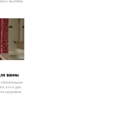
аясь с мыслями,
для ванны
в обязательном
а, а то и две.
быть здоровым,