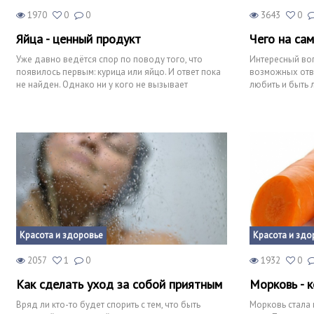
1970
0
0
3643
0
Яйца - ценный продукт
Чего на са
Уже давно ведётся спор по поводу того, что
Интересный воп
появилось первым: курица или яйцо. И ответ пока
возможных отве
не найден. Однако ни у кого не вызывает
любить и быть 
сомнений утверждение
добавят: «Серд
Красота и здоровье
Красота и здо
2057
1
0
1932
0
Как сделать уход за собой приятным
Морковь - 
Вряд ли кто-то будет спорить с тем, что быть
Морковь стала 