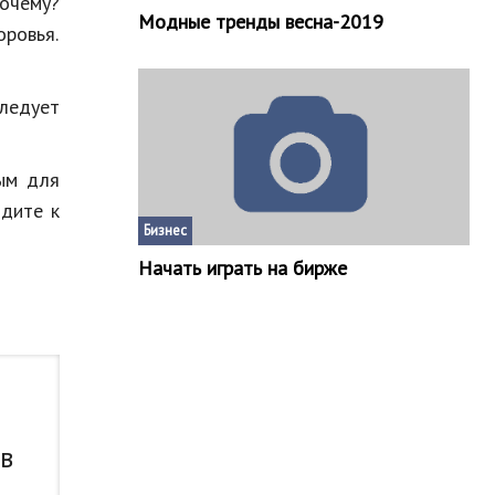
очему?
Модные тренды весна-2019
ровья.
следует
мым для
одите к
Бизнес
Начать играть на бирже
 в