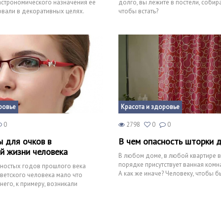
астрономического назначения ее
долго, вы лежите в постели, собир
овали в декоративных целях.
чтобы встать?
асто
ровье
Красота и здоровье
0
2798
0
0
ы для очков в
В чем опасность шторки 
й жизни человека
В любом доме, в любой квартире 
порядке присутствует ванная комнат
яностых годов прошлого века
А как же иначе? Человеку, чтобы 
оветского человека мало что
необходим
 него, к примеру, возникали
ением, то