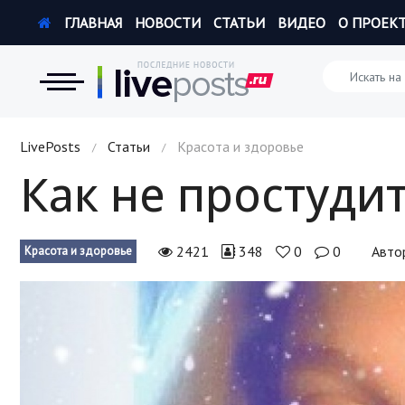
ГЛАВНАЯ
НОВОСТИ
СТАТЬИ
ВИДЕО
О ПРОЕК
Новости
LivePosts
Статьи
Красота и здоровье
/
/
Как не простуди
Экономика
Происшествия
2421
348
0
0
Авто
Красота и здоровье
Hi-Tech. Интернет
Россия
Наука и техника
Политика