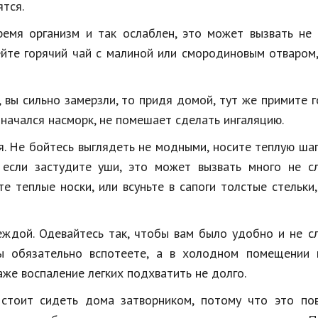
ятся.
емя организм и так ослаблен, это может вызвать не 
ейте горячий чай с малиной или смородиновым отваром
 вы сильно замерзли, то придя домой, тут же примите 
и начался насморк, не помешает сделать ингаляцию.
я. Не бойтесь выглядеть не модными, носите теплую ша
 если застудите уши, это может вызвать много не с
е теплые носки, или всуньте в сапоги толстые стельки,
еждой. Одевайтесь так, чтобы вам было удобно и не 
ы обязательно вспотеете, а в холодном помещении 
аже воспаление легких подхватить не долго.
 стоит сидеть дома затворником, потому что это по