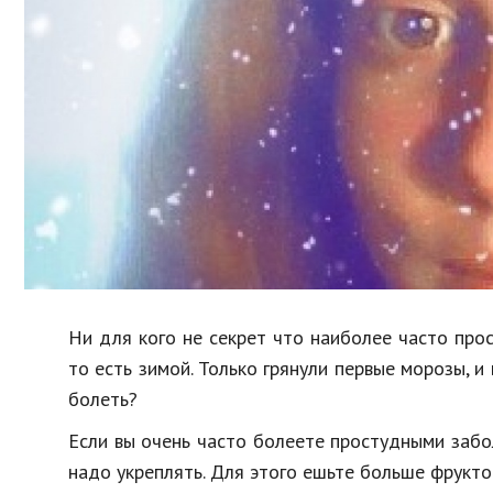
Образование
В мире
Культура
Авто, мото
Спорт
Знаменитости
Ни для кого не секрет что наиболее часто пр
то есть зимой. Только грянули первые морозы, и
болеть?
Если вы очень часто болеете простудными забол
надо укреплять. Для этого ешьте больше фрукт