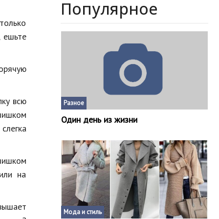
Популярное
только
, ешьте
горячую
пку всю
Разное
лишком
Один день из жизни
 слегка
слишком
или на
вышает
Мода и стиль