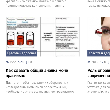
красивой и ухоженной полезно и приятно.
века. Помимо г
Приятно получать комплименты, приятно
так же использ
смотреться в зеркало и радос
Зрелые дамы ч
Красота и здоровье
Красота и здо
7954
0
0
2815
0
Как сдавать общий анализ мочи
Роль оправ
правильно
современно
Для того, чтобы показатели лабораторных
Где-то до дев
исследований мочи были более точными,
эстетика для с
необходимо знать все нюансы её правильного
значила. Если у
сбора. В некоторых случаях быв
трудности со зр