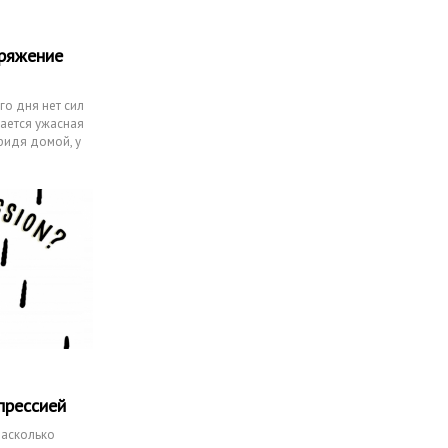
пряжение
го дня нет сил
вается ужасная
Придя домой, у
прессией
Насколько