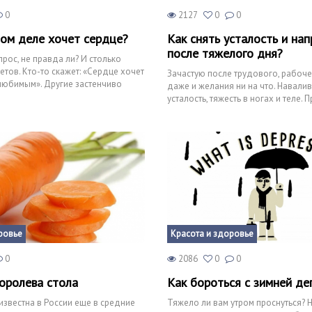
0
2127
0
0
мом деле хочет сердце?
Как снять усталость и на
после тяжелого дня?
рос, не правда ли? И столько
тов. Кто-то скажет: «Сердце хочет
Зачастую после трудового, рабоче
любимым». Другие застенчиво
даже и желания ни на что. Навали
це х
усталость, тяжесть в ногах и теле. 
вас ещё
ровье
Красота и здоровье
0
2086
0
0
королева стола
Как бороться с зимней де
известна в России еще в средние
Тяжело ли вам утром проснуться? 