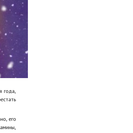
Мода и стиль
Бизнес
Хобби и развлечения
Финансы
Юриспруденция
Природа
Образование
Наука и технологии
я года,
рестать
но, его
тамины,