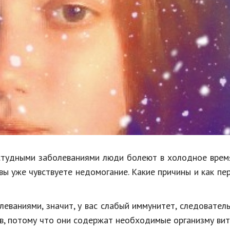
Недвижимость
Спорт и фитнес
Психология и отношения
Творчество и рукоделие
Разное
Работа и бизнес
Животные
Еда и напитки
остудными заболеваниями люди болеют в холодное врем
 вы уже чувствуете недомогание. Какие причины и как пе
Праздники и подарки
еваниями, значит, у вас слабый иммунитет, следователь
ов, потому что они содержат необходимые организму ви