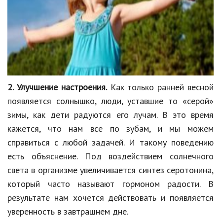
Кинематограф
Домашние животные
Семья и дети
Путешествия
2. Улучшение настроения.
Как только ранней весной
Строительство
появляется солнышко, люди, уставшие то «серой»
зимы, как дети радуются его лучам. В это время
Культура и общество
кажется, что нам все по зубам, и мы можем
Мода и стиль
справиться с любой задачей. И такому поведению
Бизнес
есть объяснение. Под воздействием солнечного
света в организме увеличивается синтез серотонина,
Хобби и развлечения
который часто называют гормоном радости. В
Финансы
результате нам хочется действовать и появляется
уверенность в завтрашнем дне.
Юриспруденция