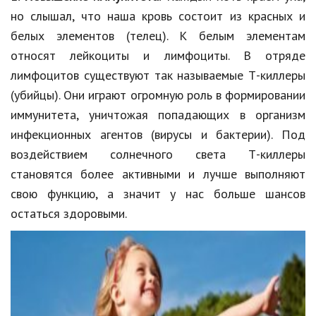
Hi-Tech. Интернет
но слышал, что наша кровь состоит из красных и
Авто, мото
белых элементов (телец). К белым элементам
относят лейкоциты и лимфоциты. В отряде
Дом и сад
лимфоцитов существуют так называемые Т-киллеры
Недвижимость
(убийцы). Они играют огромную роль в формировании
иммунитета, уничтожая попадающих в организм
Спорт и фитнес
инфекционных агентов (вирусы и бактерии). Под
Психология и отношения
воздействием солнечного света Т-киллеры
Творчество и рукоделие
становятся более активными и лучше выполняют
свою функцию, а значит у нас больше шансов
Разное
остаться здоровыми.
Работа и бизнес
Животные
Еда и напитки
Праздники и подарки