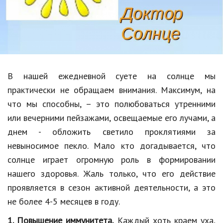
Образование
В мире
Культура
Авто, мото
В нашей ежедневной суете на солнце мы
Спорт
практически не обращаем внимания. Максимум, на
что мы способны, – это полюбоваться утренними
Знаменитости
или вечерними пейзажами, освещаемые его лучами, а
Статьи
днем - обложить светило проклятиями за
невыносимое пекло. Мало кто догадывается, что
солнце играет огромную роль в формировании
Обзоры
нашего здоровья. Жаль только, что его действие
Рецепты
проявляется в сезон активной деятельности, а это
не более 4-5 месяцев в году.
Красота и здоровье
1. Повышение иммунитета.
Каждый хоть краем уха,