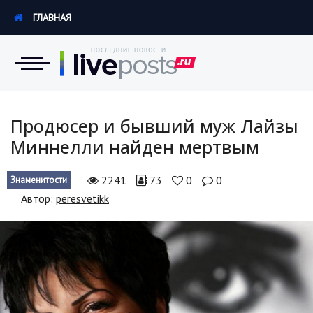
ГЛАВНАЯ
Новости
Продюсер и бывший муж Лайзы
Миннелли найден мертвым
Экономика
2241
73
0
0
Знаменитости
Происшествия
Автор:
peresvetikk
Hi-Tech. Интернет
Россия
Наука и техника
Политика