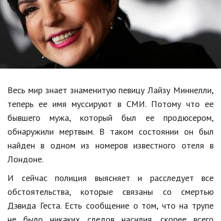
Образование
В мире
Культура
Авто, мото
Спорт
Весь мир знает знаменитую певицу Лайзу Миннелли,
теперь ее имя муссируют в СМИ. Потому что ее
Знаменитости
бывшего мужа, который был ее продюсером,
Статьи
обнаружили мертвым. В таком состоянии он был
найден в одном из номеров известного отеля в
Лондоне.
Обзоры
И сейчас полиция выясняет и расследует все
Рецепты
обстоятельства, которые связаны со смертью
Красота и здоровье
Дэвида Геста. Есть сообщение о том, что на трупе
не было никаких следов насилия, скорее всего