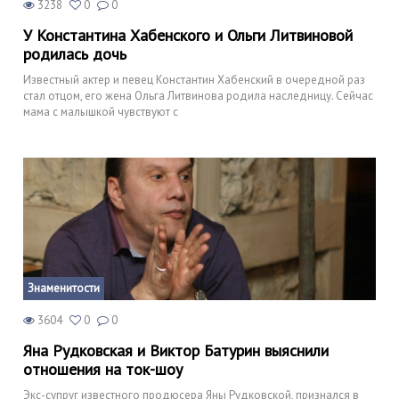
3238
0
0
У Константина Хабенского и Ольги Литвиновой
родилась дочь
Известный актер и певец Константин Хабенский в очередной раз
стал отцом, его жена Ольга Литвинова родила наследницу. Сейчас
мама с малышкой чувствуют с
Знаменитости
3604
0
0
Яна Рудковская и Виктор Батурин выяснили
отношения на ток-шоу
Экс-супруг известного продюсера Яны Рудковской, признался в