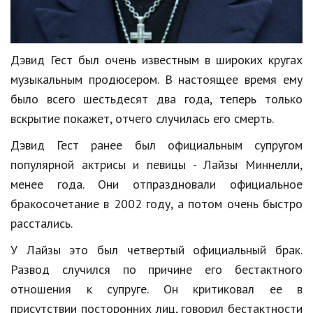
Кинематограф
Домашние животные
Дэвид Гест был очень известным в широких кругах
музыкальным продюсером. В настоящее время ему
Семья и дети
было всего шестьдесят два года, теперь только
Путешествия
вскрытие покажет, отчего случилась его смерть.
Строительство
Дэвид Гест ранее был официальным супругом
популярной актрисы и певицы - Лайзы Миннелли,
Культура и общество
менее года. Они отпраздновали официальное
Мода и стиль
бракосочетание в 2002 году, а потом очень быстро
Бизнес
расстались.
Хобби и развлечения
У Лайзы это был четвертый официальный брак.
Развод случился по причине его бестактного
Финансы
отношения к супруге. Он критиковал ее в
Юриспруденция
присутствии посторонних лиц, говорил бестактности