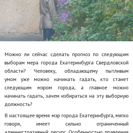
Образование
В мире
Культура
Авто, мото
Спорт
Можно ли сейчас сделать прогноз по следующим
выборам мера города Екатеринбурга Свердловской
Знаменитости
области? Человеку, обладающему пытливым
Статьи
умом уже можно начинать гадать, кто станет
следующим мэром города, а главное можно
начинать гадать, зачем избираться на эту выборную
Обзоры
должность?
Рецепты
В настоящее время мэр города Екатеринбурга, мягко
Красота и здоровье
говоря, имеет сильно ограниченный
административный ресурс. Особенностью правления