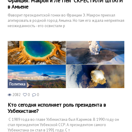
Франция: Макрон и Ле Пен "СКРЕСТИЛИ ШПАГИ"
в Амьене
Фаворит президентской гонки во Франции Э. Макрон приехал
агитировать в родной город Амьена. Но там его ждала неприятная
неожиданность - его освистали р
Политика
2082
0
0
Кто сегодня исполняет роль президента в
Узбекистане?
С 1989 года во главе Узбекистана был Каримов. В 1990 году он
стал президентом Узбекской ССР. А президентом самого
Узбекистана он стал в 1991 году. С т