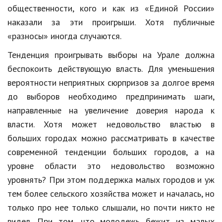
общественности, кого и как из «Единой России»
Природа
наказали за эти проигрыши. Хотя публичные
Образование
«разносы» иногда случаются.
Наука и технологии
Тенденция проигрывать выборы на Урале должна
беспокоить действующую власть. Для уменьшения
вероятности неприятных сюрпризов за долгое время
до выборов необходимо предпринимать шаги,
направленные на увеличение доверия народа к
власти. Хотя может недовольство властью в
больших городах можно рассматривать в качестве
современной тенденции больших городов, а на
уровне области это недовольство возможно
уровнять? При этом поддержка малых городов и уж
тем более сельского хозяйства может и началась, но
только про нее только слышали, но почти никто не
видел. При том, что молодежь бежит из малых