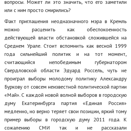
вопросы. Может ли это значить, что его заметили
или с ним просто смирились?
Кинематограф
Факт приглашения неодназначного мэра в Кремль
Домашние животные
можно расценить как обеспокоенность
Семья и дети
действующей власти обстановкой сложившейся на
Путешествия
Среднем Урале. Стоит вспомнить как весной 1999
года сильнейший политик и на тот момент,
Строительство
считающийся непобедимым губернатором
Культура и общество
Свердловской области Эдуард Россель, чуть не
проиграл выборы молодому политику Александру
Мода и стиль
Буркову от совсем неизвестной политической партии
Бизнес
«Май». С каждой новой волной выборов в городскую
думу Екатеринбурга партия «Единая Россия»
Хобби и развлечения
медленно, но верно теряет свои позиции, яркий тому
Финансы
пример выборы в городскую думу 2011 года. К
Юриспруденция
сожалению СМИ так и не рассказали