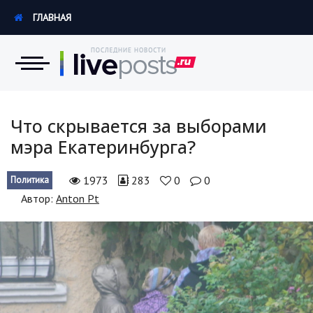
ГЛАВНАЯ
Новости
Что скрывается за выборами
мэра Екатеринбурга?
Экономика
1973
283
0
0
Политика
Происшествия
Автор:
Anton Pt
Hi-Tech. Интернет
Россия
Наука и техника
Политика