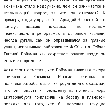
Hi-Tech. Интернет
Ройзмана стало недоумение, чем он занимается и
Авто, мото
всплывающий вопрос, за что он отвечает? К
примеру, когда у «руля» был Аркадий Чернецкий его
Дом и сад
каждую неделю показывали по местным
Недвижимость
телеканалам, в репортажах в основном хвалили,
Спорт и фитнес
иногда ругали, сам он оправдывался за грязные
улицы, неправильно работающее ЖКХ и т.д. Сейчас
Психология и отношения
Евгений Ройзман как секретное оружие вроде он
Творчество и рукоделие
есть и его вроде нет.
Разное
Хотя стоит отметить, что Ройзман знаковая фигура
замеченная Кремлем. Многие региональные
Работа и бизнес
политики разрабатывают хитроумные многоходовки,
Животные
что бы попасть к президенту на прием, а мэра
Екатеринбурга пригласили на беседу в плановом
Еда и напитки
порядке для того, что бы порешать текущие
Праздники и подарки