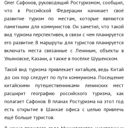
Олег
Сафонов
,
руководящий
Ростуризмом
,
сообщил
,
Образование
что
в
Российской
Федерации
начинает
своё
В мире
развитие
туризм
по
местам
,
которые
являются
памятными
для
коммунистов
.
Он
заметил
,
что
такой
Культура
вид
туризма
перспективен
,
в
связи
с
чем
планируется
Авто, мото
его
развитие
.
В
маршруты
для
туристов
планируется
включать места
связанные
с
Лениным,
объекты
в
Спорт
Ульяновске
,
Казани
,
а
также
в
посёлке
Шушенском
.
Знаменитости
Такой
вид
туризма
привлекает
китайцев
,
ведь
Китай
Статьи
до
сих
пор
следует
по
пути
коммунизма
.
Посещение
китайскими
путешественниками
ленинских
мест
расширит
географию
российского
туризма
,
как
Обзоры
полагает
Сафонов
.
В
планах
Ростуризма
на
этот
год
Рецепты
есть
открытие
в
Шанхае
офиса
с
целью
привлечь
ещё
больше
туристов
.
Красота и здоровье