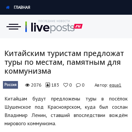
ГЛАВНАЯ
Новости
Китайским туристам предложат
туры по местам, памятным для
Экономика
коммунизма
Происшествия
2076
183
0
0
Автор:
equa1
Россия
Hi-Tech. Интернет
Китайцам
будут
предложены
туры
в
посёлок
Россия
Шушенское
под
Красноярском
,
куда
был
сослан
Наука и техника
Владимир
Ленин
,
ставший
впоследствии
вождём
мирового
коммунизма
.
Политика