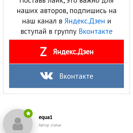
Поставь лайк, это важно для
наших авторов, подпишись на
Кинематограф
наш канал в
Яндекс.Дзен
и
Домашние животные
вступай в группу
Вконтакте
Семья и дети
Путешествия
Z
Яндекс.Дзен
Строительство
Культура и общество
Вконтакте
Мода и стиль
Бизнес
Хобби и развлечения
equa1
Финансы
Автор статьи
Юриспруденция