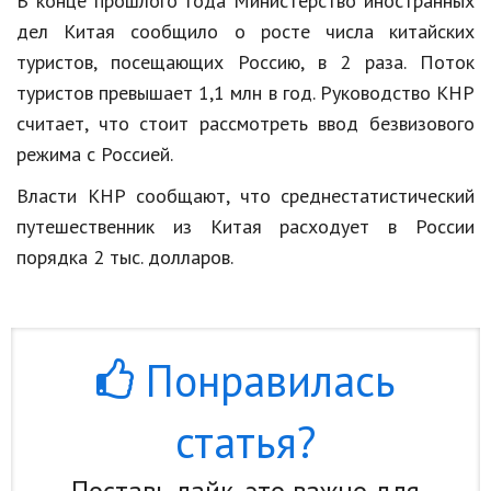
В
конце
прошлого
года
Министерство
иностранных
Hi-Tech. Интернет
дел
Китая
сообщило
о
росте
числа
китайских
Авто, мото
туристов
,
посещающих
Россию
,
в
2
раза
.
Поток
Дом и сад
туристов
превышает
1
,
1
млн
в
год
.
Руководство
КНР
считает
,
что
стоит
рассмотреть
ввод
безвизового
Недвижимость
режима
с
Россией
.
Спорт и фитнес
Власти
КНР
сообщают
,
что
среднестатистический
Психология и отношения
путешественник
из
Китая
расходует
в
России
порядка
2
тыс
.
долларов
.
Творчество и рукоделие
Разное
Работа и бизнес
Понравилась
Животные
статья?
Еда и напитки
Праздники и подарки