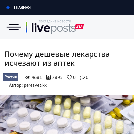
ГЛАВНАЯ
Новости
Почему дешевые лекарства
исчезают из аптек
Экономика
4681
2895
0
0
Россия
Происшествия
Автор:
peresvetikk
Hi-Tech. Интернет
Россия
Наука и техника
Политика