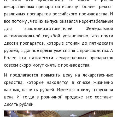
Hi-Tech. Интернет
лекарственных препаратов исчезнут более трехсот
Авто, мото
различных препаратов российского производства. И
все потому , что их выпуск оказался нерентабельным
Дом и сад
для заводов-изготовителей. Федеральной
Недвижимость
антимонопольной службой установлено, что почти
Спорт и фитнес
двести препаратов, которые стоили до пятидесяти
рублей, в данное время уже сняты с производства. А
Психология и отношения
более ста пятидесяти лекарственных препаратов
Творчество и рукоделие
совсем скоро могут снять с производства.
Разное
И предлагается повысить цену на лекарственные
средства, которые находятся в списке жизненно
Работа и бизнес
важных, на пять рублей. Имеется в виду отпускная
Животные
цена. И тогда в розничной продаже это составит
десять рублей.
Еда и напитки
Праздники и подарки