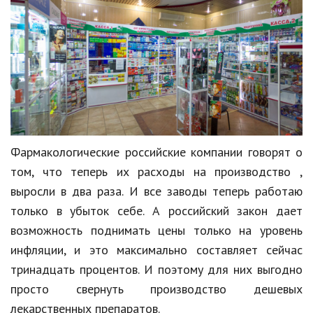
Кинематограф
Домашние животные
Семья и дети
Путешествия
Строительство
Фармакологические российские компании говорят о
Культура и общество
том, что теперь их расходы на производство ,
выросли в два раза. И все заводы теперь работаю
Мода и стиль
только в убыток себе. А российский закон дает
Бизнес
возможность поднимать цены только на уровень
Хобби и развлечения
инфляции, и это максимально составляет сейчас
тринадцать процентов. И поэтому для них выгодно
Финансы
просто свернуть производство дешевых
Юриспруденция
лекарственных препаратов.