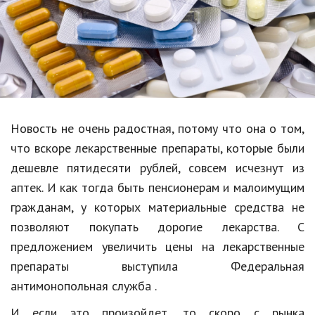
Образование
В мире
Культура
Авто, мото
Спорт
Новость не очень радостная, потому что она о том,
что вскоре лекарственные препараты, которые были
Знаменитости
дешевле пятидесяти рублей, совсем исчезнут из
Статьи
аптек. И как тогда быть пенсионерам и малоимущим
гражданам, у которых материальные средства не
позволяют покупать дорогие лекарства. С
Обзоры
предложением увеличить цены на лекарственные
Рецепты
препараты выступила Федеральная
антимонопольная служба .
Красота и здоровье
И если это произойдет, то скоро с рынка