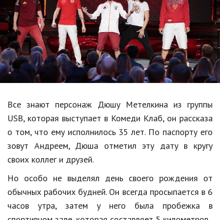
Образование
В мире
Культура
Авто, мото
Спорт
Все знают персонаж Дюшу Метелкина из группы
Знаменитости
USB, которая выступает в Комеди Клаб, он рассказа
Статьи
о том, что ему исполнилось 35 лет. По паспорту его
зовут Андреем, Дюша отметил эту дату в кругу
своих коллег и друзей.
Обзоры
Но особо не выделял день своего рождения от
Рецепты
обычных рабочих будней. Он всегда просыпается в 6
Красота и здоровье
часов утра, затем у него была пробежка в
спортивном зале, которая составляет 5 километров.