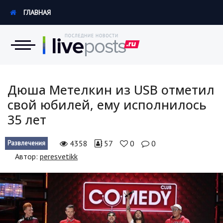
ГЛАВНАЯ
Новости
Дюша Метелкин из USB отметил
свой юбилей, ему исполнилось
Экономика
35 лет
Происшествия
4358
57
0
0
Развлечения
Hi-Tech. Интернет
Автор:
peresvetikk
Россия
Наука и техника
Политика