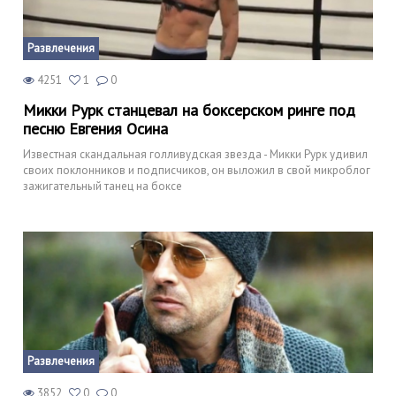
Развлечения
4251
1
0
Микки Рурк станцевал на боксерском ринге под
песню Евгения Осина
Известная скандальная голливудская звезда - Микки Рурк удивил
своих поклонников и подписчиков, он выложил в свой микроблог
зажигательный танец на боксе
Развлечения
3852
0
0