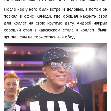
Hi-Tech. Интернет
После нее у него были встречи деловые, а потом он
Авто, мото
поехал в офис Камеди, где обещал накрыть стол
Дом и сад
для коллег на свою круглую дату. Андрей накрыл
хороший стол в кавказском стиле и коллеги были
Недвижимость
приглашены на торжественный обед.
Спорт и фитнес
Психология и отношения
Творчество и рукоделие
Разное
Работа и бизнес
Животные
Еда и напитки
Праздники и подарки