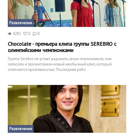
Развлечения
4285
0
0
Chocolate - премьера клипа группы SEREBRO с
олимпийскими чемпионками
Группа Serebro не устает радовать своих поклонников, они
записали и презентовали новый необычный клип, который
отличается креативностью. Последняя рабо
Развлечения