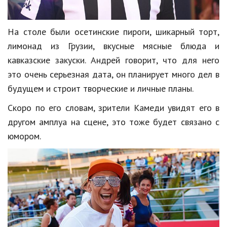
Кинематограф
На столе были осетинские пироги, шикарный торт,
Домашние животные
лимонад из Грузии, вкусные мясные блюда и
Семья и дети
кавказские закуски. Андрей говорит, что для него
это очень серьезная дата, он планирует много дел в
Путешествия
будущем и строит творческие и личные планы.
Строительство
Скоро по его словам, зрители Камеди увидят его в
Культура и общество
другом амплуа на сцене, это тоже будет связано с
юмором.
Мода и стиль
Бизнес
Хобби и развлечения
Финансы
Юриспруденция