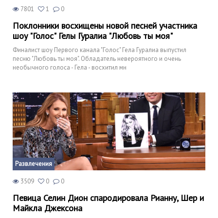
7801
1
0
Поклонники восхищены новой песней участника
шоу "Голос" Гелы Гуралиа "Любовь ты моя"
Финалист шоу Первого канала "Голос" Гела Гуралиа выпустил
песню "Любовь ты моя". Обладатель невероятного и очень
необычного голоса - Гела - восхитил мн
Развлечения
3509
0
0
Певица Селин Дион спародировала Рианну, Шер и
Майкла Джексона