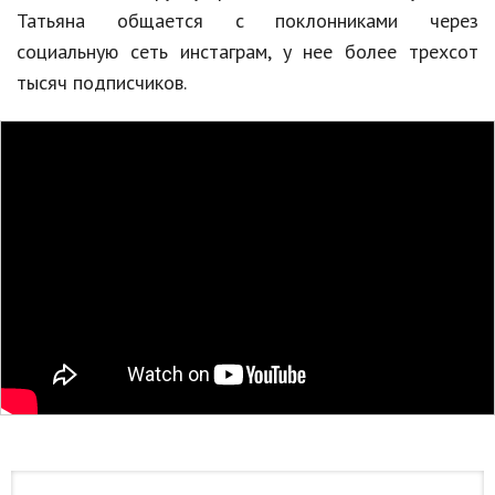
Татьяна общается с поклонниками через
Природа
социальную сеть инстаграм, у нее более трехсот
Образование
тысяч подписчиков.
Наука и технологии