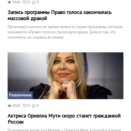
3645
0
0
Запись программы Право голоса закончилась
массовой дракой
Произошел нонсенс во время записи в студии программы, которая
называется «Право голоса», произошла драка. Дело в том, что
оппоненты не сошлись во мнени
Развлечения
4043
0
0
Актриса Орнелла Мути скоро станет гражданкой
России
Популярная актриса из Италии – Орнелла Мути, которой в данное