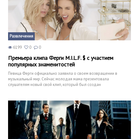
Развлечения
6199
0
0
Премьера клипа Ферги M.I.L.F. $ с участием
популярных знаменитостей
Певица Ферги официально заявила о своем возвращении в
музыкальный мир. Сейчас молодая мама презентовала
слушателям новый свой клип, который был создан