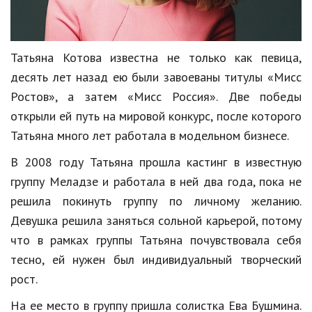
Кинематограф
Домашние животные
Татьяна Котова известна не только как певица,
десять лет назад ею были завоеваны титулы «Мисс
Семья и дети
Ростов», а затем «Мисс Россия». Две победы
Путешествия
открыли ей путь на мировой конкурс, после которого
Татьяна много лет работала в модельном бизнесе.
Строительство
В 2008 году Татьяна прошла кастинг в известную
Культура и общество
группу Меладзе и работала в ней два года, пока не
Мода и стиль
решила покинуть группу по личному желанию.
Бизнес
Девушка решила заняться сольной карьерой, потому
что в рамках группы Татьяна почувствовала себя
Хобби и развлечения
тесно, ей нужен был индивидуальный творческий
Финансы
рост.
Юриспруденция
На ее место в группу пришла солистка Ева Бушмина.