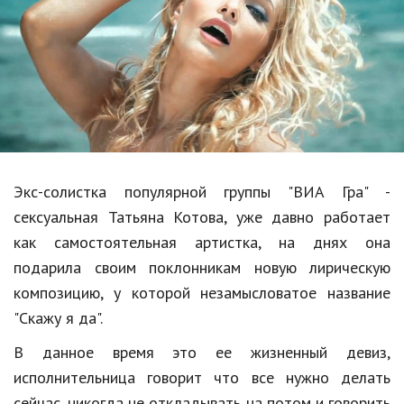
Образование
В мире
Культура
Авто, мото
Спорт
Экс-солистка популярной группы "ВИА Гра" -
Знаменитости
сексуальная Татьяна Котова, уже давно работает
Статьи
как самостоятельная артистка, на днях она
подарила своим поклонникам новую лирическую
композицию, у которой незамысловатое название
Обзоры
"Скажу я да".
Рецепты
В данное время это ее жизненный девиз,
Красота и здоровье
исполнительница говорит что все нужно делать
сейчас, никогда не откладывать на потом и говорить