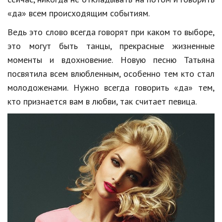
Hi-Tech. Интернет
«да» всем происходящим событиям.
Авто, мото
Ведь это слово всегда говорят при каком то выборе,
Дом и сад
это могут быть танцы, прекрасные жизненные
моменты и вдохновение. Новую песню Татьяна
Недвижимость
посвятила всем влюбленным, особенно тем кто стал
Спорт и фитнес
молодоженами. Нужно всегда говорить «да» тем,
Психология и отношения
кто признается вам в любви, так считает певица.
Творчество и рукоделие
Разное
Работа и бизнес
Животные
Еда и напитки
Праздники и подарки