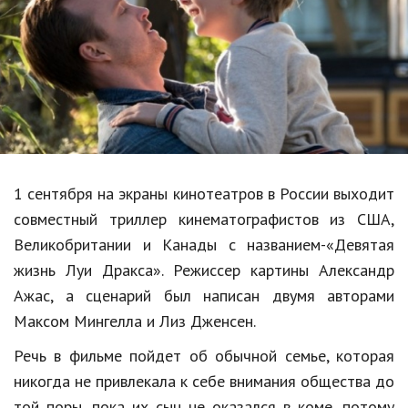
Образование
В мире
Культура
Авто, мото
Спорт
1 сентября на экраны кинотеатров в России выходит
Знаменитости
совместный триллер кинематографистов из США,
Статьи
Великобритании и Канады с названием-«Девятая
жизнь Луи Дракса». Режиссер картины Александр
Ажас, а сценарий был написан двумя авторами
Обзоры
Максом Мингелла и Лиз Дженсен.
Рецепты
Речь в фильме пойдет об обычной семье, которая
Красота и здоровье
никогда не привлекала к себе внимания общества до
той поры, пока их сын не оказался в коме, потому