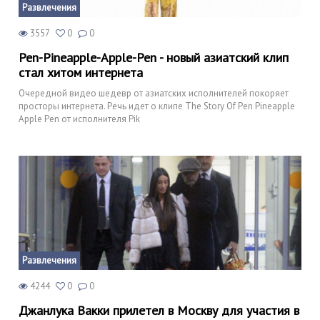
Развлечения
3557
0
0
Pen-Pineapple-Apple-Pen - новый азиатский клип
стал хитом интернета
Очередной видео шедевр от азиатских исполнителей покоряет
просторы интернета. Речь идет о клипе The Story Of Pen Pineapple
Apple Pen от исполнителя Pik
Развлечения
4244
0
0
Джанлука Вакки прилетел в Москву для участия в