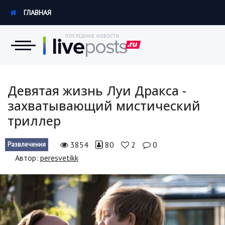
ГЛАВНАЯ
Новости
Девятая жизнь Луи Дракса -
захватывающий мистический
Экономика
триллер
Происшествия
3854
80
2
0
Развлечения
Hi-Tech. Интернет
Автор:
peresvetikk
Россия
Наука и техника
Политика