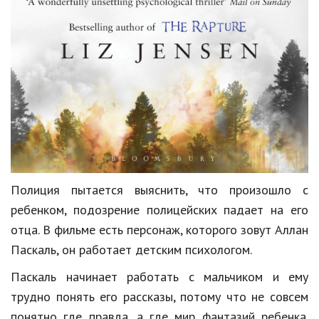
Кинематограф
Домашние животные
Семья и дети
Путешествия
Строительство
Культура и общество
Полиция пытается выяснить, что произошло с
Мода и стиль
ребенком, подозрение полицейских падает на его
Бизнес
отца. В фильме есть персонаж, которого зовут Аллан
Паскаль, он работает детским психологом.
Хобби и развлечения
Паскаль начинает работать с мальчиком и ему
Финансы
трудно понять его рассказы, потому что не совсем
Юриспруденция
понятно где правда, а где мир фантазий ребенка.