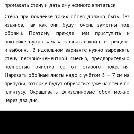
промазать стену и дать ему немного впитаться.
Кинематограф
Стена при поклейке таких обоев должна быть без
Домашние животные
изъянов, так как они будут очень заметны под
обоями. Поэтому, прежде чем приступить к
Семья и дети
поклейке, нужно замазать шпаклёвкой все трещины
Путешествия
и выбоины. В идеальном варианте нужно выровнять
стену песчано-цементной смесью, предварительно
Строительство
полностью очистив её от старого покрытия.
Культура и общество
Нарезать обойные листы надо с учётом 5 — 7 см на
Мода и стиль
припуски, которые будут обрезаться уже на стене по
плинтусу. Окрашивать флизелиновые обои можно
Бизнес
через два дня.
Хобби и развлечения
Финансы
Юриспруденция