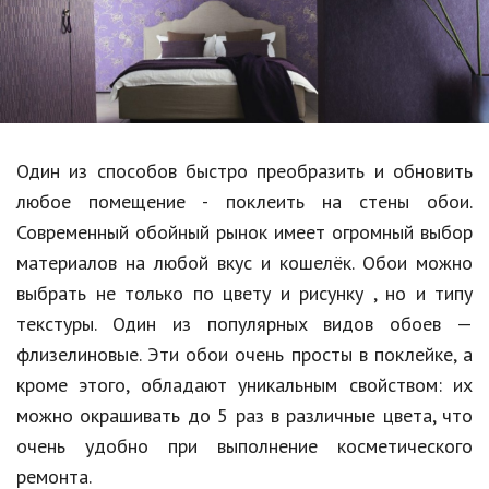
Образование
В мире
Культура
Авто, мото
Один из способов быстро преобразить и обновить
Спорт
любое помещение - поклеить на стены обои.
Современный обойный рынок имеет огромный выбор
Знаменитости
материалов на любой вкус и кошелёк. Обои можно
Статьи
выбрать не только по цвету и рисунку , но и типу
текстуры. Один из популярных видов обоев —
флизелиновые. Эти обои очень просты в поклейке, а
Обзоры
кроме этого, обладают уникальным свойством: их
Рецепты
можно окрашивать до 5 раз в различные цвета, что
очень удобно при выполнение косметического
Красота и здоровье
ремонта.