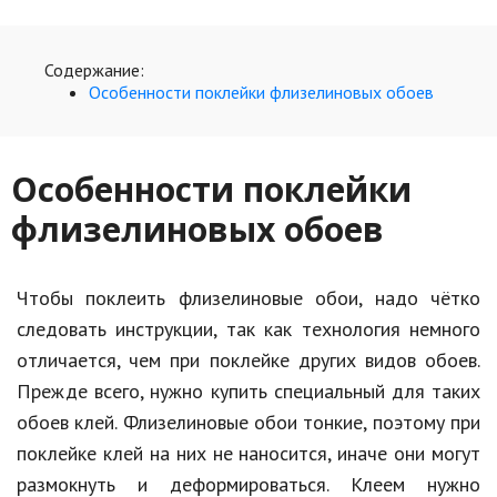
Hi-Tech. Интернет
Авто, мото
Содержание:
Дом и сад
Особенности поклейки флизелиновых обоев
Недвижимость
Особенности поклейки
Спорт и фитнес
флизелиновых обоев
Психология и отношения
Творчество и рукоделие
Чтобы поклеить флизелиновые обои, надо чётко
Разное
следовать инструкции, так как технология немного
Работа и бизнес
отличается, чем при поклейке других видов обоев.
Прежде всего, нужно купить специальный для таких
Животные
обоев клей. Флизелиновые обои тонкие, поэтому при
Еда и напитки
поклейке клей на них не наносится, иначе они могут
размокнуть и деформироваться. Клеем нужно
Праздники и подарки