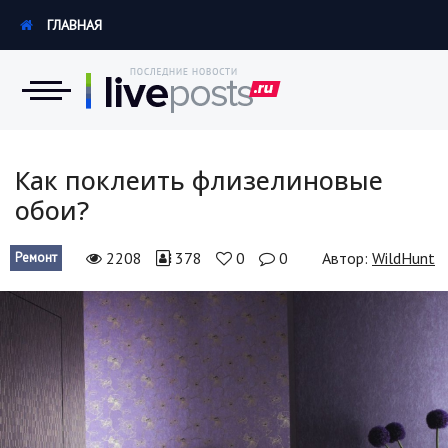
ГЛАВНАЯ
Новости
Как поклеить флизелиновые
обои?
Экономика
2208
378
0
0
Автор:
WildHunt
Ремонт
Происшествия
Hi-Tech. Интернет
Россия
Наука и техника
Политика