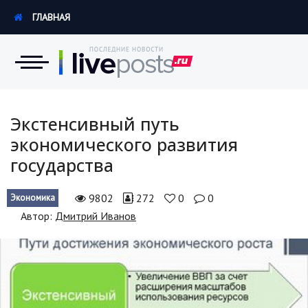
ГЛАВНАЯ
Новости
Экстенсивный путь
экономического развития
Экономика
государства
Происшествия
9802
272
0
0
Экономика
Hi-Tech. Интернет
Автор:
Дмитрий Иванов
Россия
Наука и техника
Политика