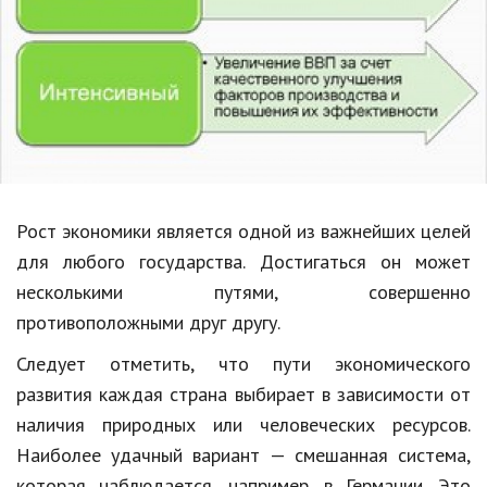
Образование
В мире
Культура
Авто, мото
Спорт
Рост экономики является одной из важнейших целей
Знаменитости
для любого государства. Достигаться он может
Статьи
несколькими путями, совершенно
противоположными друг другу.
Обзоры
Следует отметить, что пути экономического
развития каждая страна выбирает в зависимости от
Рецепты
наличия природных или человеческих ресурсов.
Красота и здоровье
Наиболее удачный вариант — смешанная система,
которая наблюдается, например, в Германии. Это