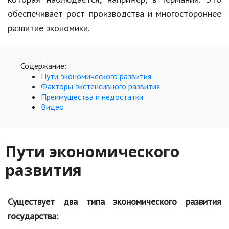
Hi-Tech. Интернет
обеспечивает рост производства и многостороннее
Авто, мото
развитие экономики.
Дом и сад
Недвижимость
Содержание:
Пути экономического развития
Спорт и фитнес
Факторы экстенсивного развития
Преимущества и недостатки
Психология и отношения
Видео
Творчество и рукоделие
Разное
Пути экономического
развития
Работа и бизнес
Животные
Существует два типа экономического развития
Еда и напитки
государства:
Праздники и подарки