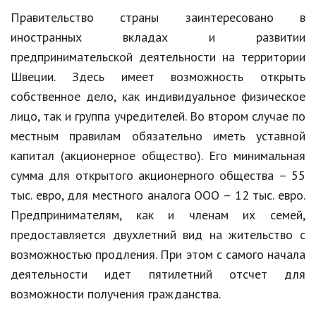
Правительство страны заинтересовано в
Кинематограф
иностранных вкладах и развитии
Домашние животные
предпринимательской деятельности на территории
Швеции. Здесь имеет возможность открыть
Семья и дети
собственное дело, как индивидуальное физическое
Путешествия
лицо, так и группа учредителей. Во втором случае по
местным правилам обязательно иметь уставной
Строительство
капитал (акционерное общество). Его минимальная
Культура и общество
сумма для открытого акционерного общества – 55
Мода и стиль
тыс. евро, для местного аналога ООО – 12 тыс. евро.
Предпринимателям, как и членам их семей,
Бизнес
предоставляется двухлетний вид на жительство с
Хобби и развлечения
возможностью продления. При этом с самого начала
деятельности идет пятилетний отсчет для
Финансы
возможности получения гражданства.
Юриспруденция