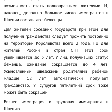
Hi-Tech. Интернет
возможность стать полноправными жителями. И,
Авто, мото
наконец, довольно большое число иммигрантов в
Швеции составляют беженцы.
Дом и сад
Для жителей соседних государств при этом для
Недвижимость
получения гражданства следует прожить постоянно
Спорт и фитнес
на территории Королевства всего 2 года. Но для
жителей России и стран СНГ этот срок
Психология и отношения
увеличивается до 5 лет. У лиц, получивших статус
Творчество и рукоделие
беженца, ожидание сокращается до 4 лет.
Разное
Усыновленный шведскими родителями ребенок
младше 12 лет автоматически получает
Работа и бизнес
гражданство. У супругов пятилетний срок тоже
Животные
может быть сокращен.
Еда и напитки
Бизнес иммиграция и трудовая иммиграция в
Швецию
Праздники и подарки