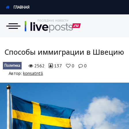
ГЛАВНАЯ
Новости
Способы иммиграции в Швецию
Экономика
2562
137
0
0
Политика
Автор:
konsatntli
Происшествия
Hi-Tech. Интернет
Россия
Наука и техника
Политика