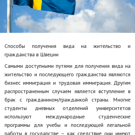
Образование
В мире
Культура
Авто, мото
Способы получения вида на жительство и
Спорт
гражданства в Швеции
Самыми доступными путями для получения вида на
Знаменитости
жительство и последующего гражданства являются
Статьи
бизнес иммиграция и трудовая иммиграция. Другим
распространенным случаем является вступление в
брак с гражданином/гражданкой страны. Многие
Обзоры
студенты дневных отделений университетов
Рецепты
используют международные студенческие
Красота и здоровье
программы для учебы и последующей легальной
работы в государстве – как следствие они имеют