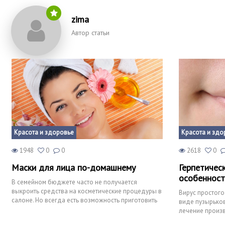
zima
Автор статьи
Красота и здоровье
Красота и здо
1948
0
0
2618
0
Маски для лица по-домашнему
Герпетическ
особенност
В семейном бюджете часто не получается
выкроить средства на косметические процедуры в
Вирус простого
салоне. Но всегда есть возможность приготовить
виде пузырьков 
питательные маски,
лечение произ
противовирусны