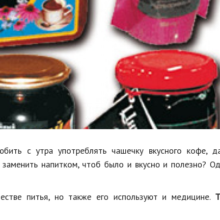
Недвижимость
Спорт и фитнес
Психология и отношения
Творчество и рукоделие
Разное
Работа и бизнес
Животные
Еда и напитки
юбить с утра употреблять чашечку вкусного кофе, д
 заменить напитком, чтоб было и вкусно и полезно? О
Праздники и подарки
естве питья, но также его используют и медицине.
Т