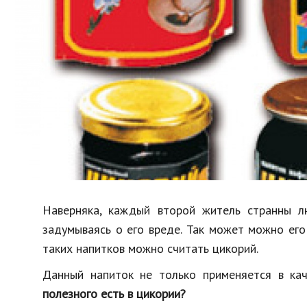
Образование
В мире
Культура
Авто, мото
Спорт
Знаменитости
Наверняка, каждый второй житель странны л
задумываясь о его вреде. Так может можно его
таких напитков можно считать цикорий.
Данный напиток не только применяется в кач
полезного есть в цикории?