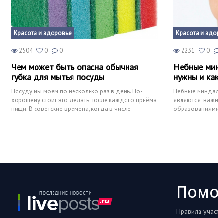
Красота и здоровье
Красота и здо
2504
0
0
2231
0
Чем может быть опасна обычная
Небные мин
губка для мытья посуды
нужны и ка
Посуду мы моём по несколько раз в день. По-
Небные миндал
хорошему стоит это делать после каждого приёма
являются важ
пищи. В советские времена, когда в числе
образованиями
дефицита было все, ч
знают о защитн
Пом
Правила учас