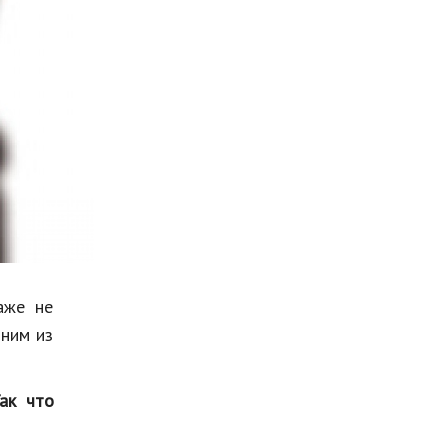
Мода и стиль
Бизнес
Хобби и развлечения
Финансы
Юриспруденция
Природа
Образование
Наука и технологии
аже не
дним из
ак что