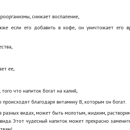
кроорганизмы, снижает воспаление,
акже если его добавить в кофе, он уничтожает его в
ества,
ает ее,
 того что напиток богат на калий,
то происходят благодаря витамину В, которым он богат.
 в разных видах, может быть молотым, жидким, раствори
о вида. Этот чудесный напиток может прекрасно заменит
ствам!