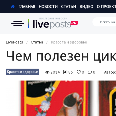
ГЛАВНАЯ
НОВОСТИ
СТАТЬИ
ВИДЕО
О ПРОЕК
Новости
LivePosts
Статьи
Красота и здоровье
/
/
Чем полезен ци
Экономика
Происшествия
2014
85
0
0
Автор
Красота и здоровье
Hi-Tech. Интернет
Россия
Наука и техника
Политика