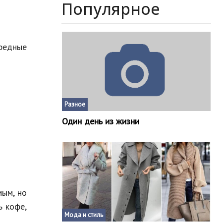
Популярное
редные
Разное
Один день из жизни
мым, но
ь кофе,
Мода и стиль