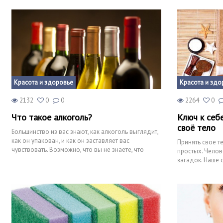
Красота и здоровье
Красота и здо
2132
0
0
2264
0
Что такое алкоголь?
Ключ к себ
своё тело
Большинство из вас знают, как алкоголь выглядит,
как он упакован, и как он заставляет вас
Принять свое те
чувствовать. Возможно, что вы не знаете, что
простых. Челов
алкоголь являетс
загадок. Наше 
ненужными мыс