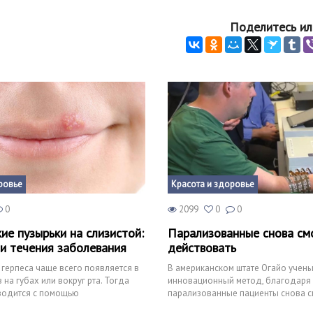
Поделитесь ил
ровье
Красота и здоровье
0
2099
0
0
ие пузырьки на слизистой:
Парализованные снова см
и течения заболевания
действовать
 герпеса чаще всего появляется в
В американском штате Огайо учен
на губах или вокруг рта. Тогда
инновационный метод, благодаря
водится с помощью
парализованные пациенты снова с
х кремов. Но,
почувствовать себя в строю. Они