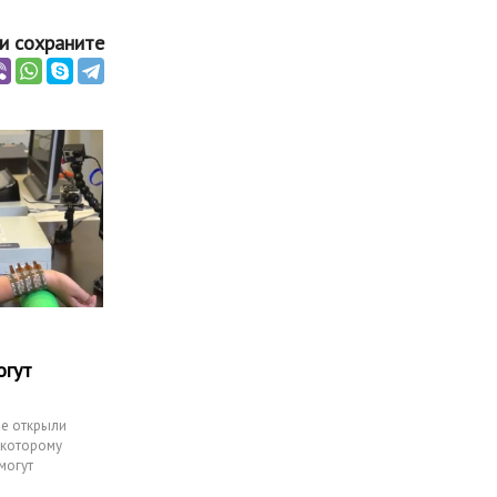
и сохраните
огут
ые открыли
 которому
могут