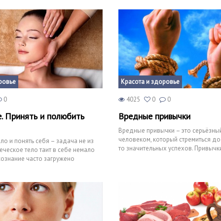
ровье
Красота и здоровье
0
4025
0
0
е. Принять и полюбить
Вредные привычки
Вредные привычки – это серьёзны
человеком, который стремиться дос
ло и понять себя – задача не из
то значительных успехов. Привычк
еческое тело таит в себе немало
человека,
сознание часто загружено
лями,