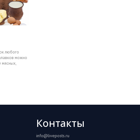
ок любого
илавков можно
 мясных,
Контакты
info@liveposts.ru