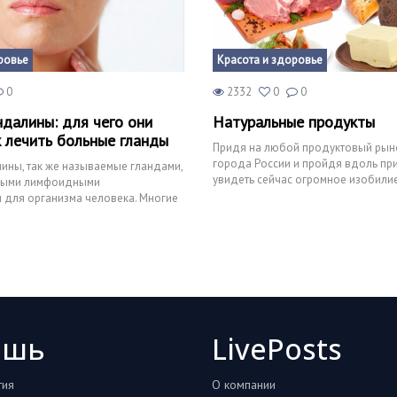
ровье
Красота и здоровье
0
2332
0
0
далины: для чего они
Натуральные продукты
к лечить больные гланды
Придя на любой продуктовый рын
города России и пройдя вдоль пр
ины, так же называемые гландами,
увидеть сейчас огромное изобилие
ными лимфоидными
молочных и растительных п
 для организма человека. Многие
ых функциях глан
ошь
LivePosts
тия
О компании