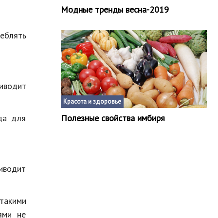
Модные тренды весна-2019
реблять
риводит
Красота и здоровье
да для
Полезные свойства имбиря
риводит
 такими
ями не