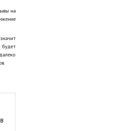
зывы на
нижение
значит
с будет
 далеко
в.
 в