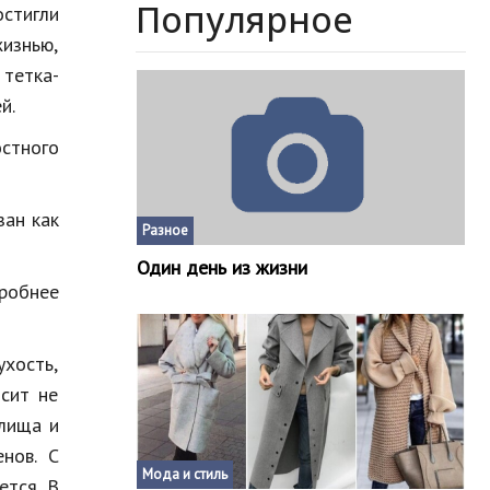
Популярное
стигли
жизнью,
 тетка-
й.
стного
зан как
Разное
Один день из жизни
робнее
хость,
осит не
алища и
нов. С
Мода и стиль
ется. В