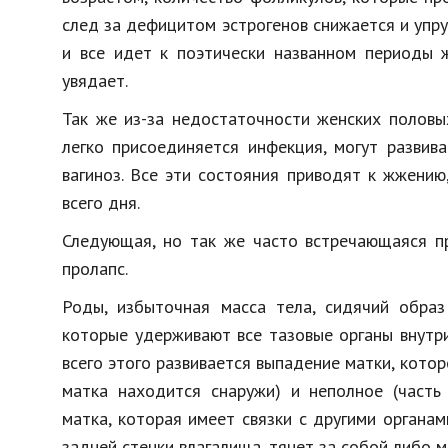
след за дефицитом эстрогенов снижается и упру
и все идет к поэтически названном периоды ж
увядает.
Так же из-за недостаточности женских половы
легко присоединяется инфекция, могут развива
вагиноз. Все эти состояния приводят к жжению,
всего дня.
Следующая, но так же часто встречающаяся пр
пролапс.
Роды, избыточная масса тела, сидячий обра
которые удерживают все тазовые органы внутри 
всего этого развивается выпадение матки, котор
матка находится снаружи) и неполное (часть
матка, которая имеет связки с другими органа
задней стенки влагалища, тянет за собой либо м