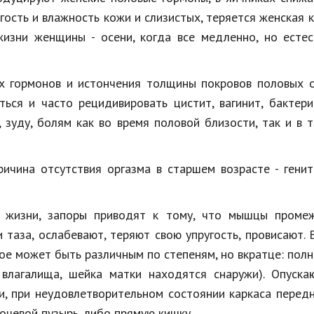
гость и влажность кожи и слизистых, теряется женская 
изни женщины - осени, когда все медленно, но естес
х гормонов и истончения толщины покровов половых о
ться и часто рецидивировать цистит, вагинит, бактер
 зуду, болям как во время половой близости, так и в 
ичина отсутствия оргазма в старшем возрасте - гени
з жизни, запоры приводят к тому, что мышцы промеж
таза, ослабевают, теряют свою упругость, провисают. 
ое может быть различным по степеням, но вкратце: полн
 влагалища, шейка матки находятся снаружи). Опуска
ми, при неудовлетворительном состоянии каркаса перед
очевой пузырь, либо прямую кишку.