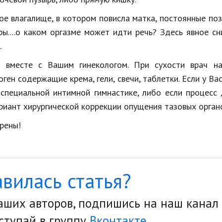
ое влагалище, в котором повисла матка, постоянные по
ы....о каком оргазме может идти речь? Здесь явное с
.
 вместе с Вашим гинекологом. При сухости врач на
ген содержащие крема, гели, свечи, таблетки. Если у Ва
 специальной интимной гимнастике, либо если процесс
иант хирургической коррекции опущения тазовых органо
рены!
вилась статья?
наших авторов, подпишись на наш канал
ступай в группу
Вконтакте