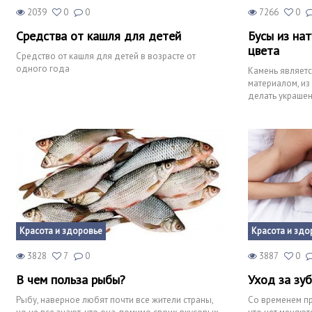
2039
0
0
7266
0
Средства от кашля для детей
Бусы из на
цвета
Средство от кашля для детей в возрасте от
одного года
Камень являет
материалом, из
делать украше
именно его, пот
Красота и здоровье
Красота и здо
3828
7
0
3887
0
В чем польза рыбы?
Уход за зу
Рыбу, наверное любят почти все жители страны,
Со временем пр