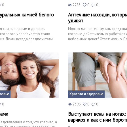
0
2283
0
0
туральных камней белого
Аптечные находки, которы
удивят
ся самым первым и древним
Можно ли в аптеке купить средства
 которого человечество стало
которые действительно работают и
ния. Люди всегда предпочитали
небольших денег? Ответ: можно. С
ому что бус
интересное, что они будут более
ровье
Красота и здоровье
0
2396
0
0
бами
Выступают вены на ногах:
варикоз и как с ним борот
едставления о том, что красиво, а