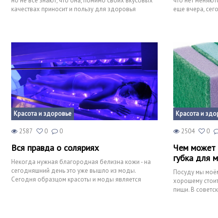
но не все знают, что она, помимо своих вкусовых
что нет меняют
качествах приносит и пользу для здоровья
еще вчера, сег
организма. Но ка
даже модным.
Красота и здоровье
Красота и здо
2587
0
0
2504
0
Вся правда о соляриях
Чем может 
губка для 
Некогда нужная благородная белизна кожи - на
сегодняшний день это уже вышло из моды.
Посуду мы моём
Сегодня образцом красоты и моды является
хорошему стоит
смуглое и загорелое тело.
пищи. В советск
дефицита было 