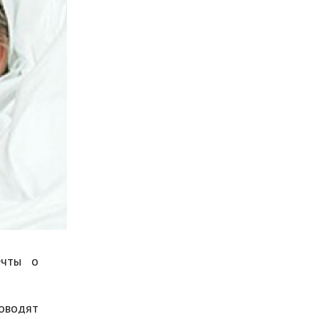
Мода и стиль
Бизнес
Хобби и развлечения
Финансы
Юриспруденция
Природа
Образование
Наука и технологии
ечты о
роводят