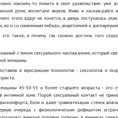
ожно наконец-то пожить в свое удовольствие: уже до
инской роли, воспитали внуков. Живи и наслаждайся 
чего этого вдруг не хочется, в дверь постучалась злая
и, но и со сниженным либидо, анаргозмией и диспареуние
 это такое, и почему так сложно достичь того сладо
занный с пиком сексуального наслаждения, который свя
ерой женщины.
оставлю в юрисдикции психологов - сексологов и под
зраста.
енщины 45-50-55 и более старшего возраста - это су
в интимной зоне. Порой сексуальный контакт не прин
 дискомфорта, боли и даже травматизации стенок влаг
ервую очередь с физиологическим дефицитом эстроге
одуцируют женские половые гормоны, в яичниках снижа