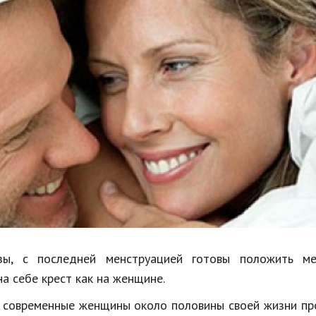
Недвижимость
Спорт и фитнес
Психология и отношения
Творчество и рукоделие
Разное
Работа и бизнес
Животные
Еда и напитки
Праздники и подарки
зы, с последней менструацией готовы положить м
а себе крест как на женщине.
то современные женщины около половины своей жизни п