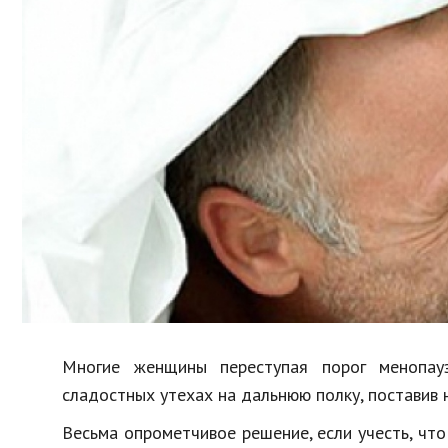
Образование
В мире
Культура
Авто, мото
Спорт
Знаменитости
Многие женщины переступая порог менопау
сладостных утехах на дальнюю полку, поставив н
Весьма опрометчивое решение, если учесть, ч