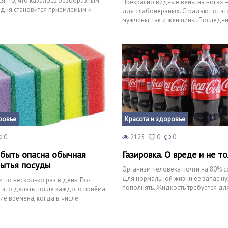
ся. То, что казалось безобразным
Прекрасно видные вены на ногах 
одня становится приемлемым и
для слабонервных. Страдают от эт
мужчины, так и женщины. Последн
больше. Какие причины застав
ровье
Красота и здоровье
0
2125
0
0
быть опасна обычная
Газировка. О вреде и не т
мытья посуды
Организм человека почти на 80% с
Для нормальной жизни ее запас н
 по несколько раз в день. По-
пополнять. Жидкость требуется д
 это делать после каждого приёма
пищеварения
ие времена, когда в числе
все, ч