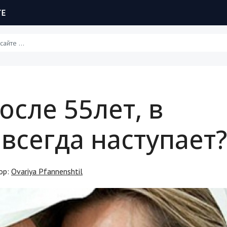
ТЕ
Статьи
осле 55лет, в
Обзоры
всегда наступает?
Рецепты
Красота и здоровье
ор:
Ovariya Pfannenshtil
Hi-Tech. Интернет
Авто, мото
Дом и сад