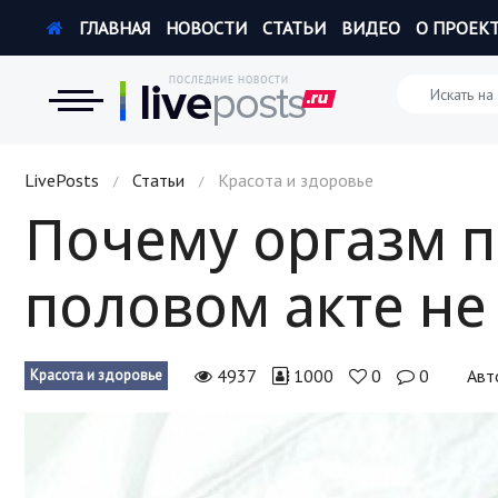
ГЛАВНАЯ
НОВОСТИ
СТАТЬИ
ВИДЕО
О ПРОЕК
Новости
LivePosts
Статьи
Красота и здоровье
/
/
Почему оргазм п
Экономика
половом акте не 
Происшествия
Hi-Tech. Интернет
4937
1000
0
0
Авт
Красота и здоровье
Россия
Наука и техника
Политика