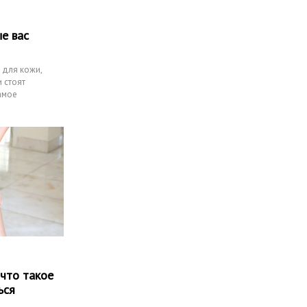
е вас
 для кожи,
 стоят
амое
 что такое
ься