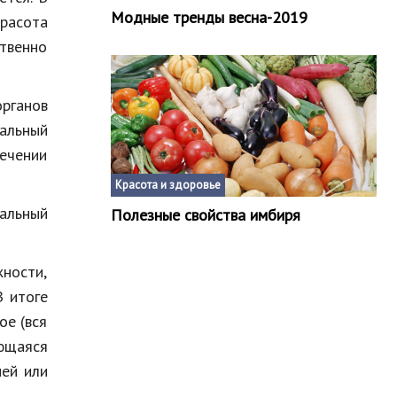
Модные тренды весна-2019
красота
твенно
рганов
иальный
течении
Красота и здоровье
тальный
Полезные свойства имбиря
ности,
В итоге
ое (вся
ющаяся
ней или