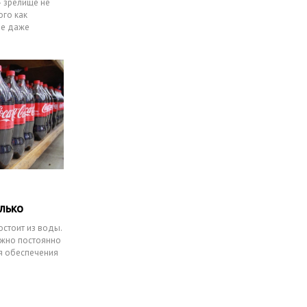
– зрелище не
ого как
ие даже
олько
остоит из воды.
ужно постоянно
ля обеспечения