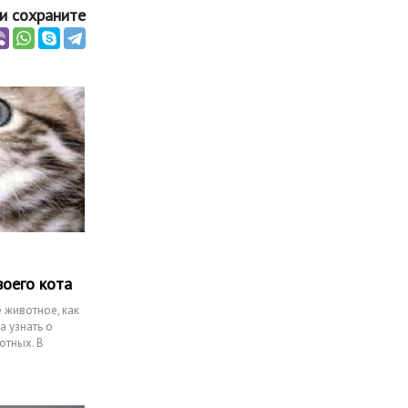
и сохраните
воего кота
 животное, как
а узнать о
отных. В