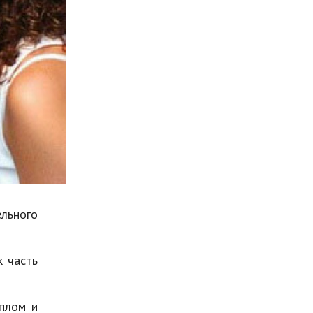
Мода и стиль
Бизнес
Хобби и развлечения
Финансы
Юриспруденция
Природа
Образование
Наука и технологии
льного
к часть
еплом и