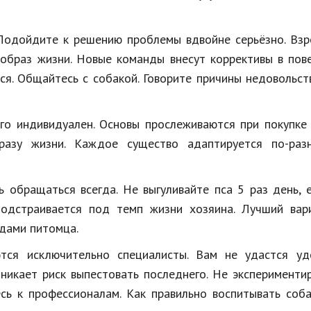
Подойдите к решению проблемы вдвойне серьёзно. Взр
образ жизни. Новые команды внесут коррективы в пов
я. Общайтесь с собакой. Говорите причины недовольст
о индивидуален. Основы прослеживаются при покупке 
азу жизни. Каждое существо адаптируется по-раз
ь обращаться всегда. Не выгуливайте пса 5 раз день, 
подстраивается под темп жизни хозяина. Лучший вар
ждами питомца.
ются исключительно специалисты. Вам не удастся уд
никает риск выпестовать последнего. Не эксперименти
есь к профессионалам. Как правильно воспитывать соб