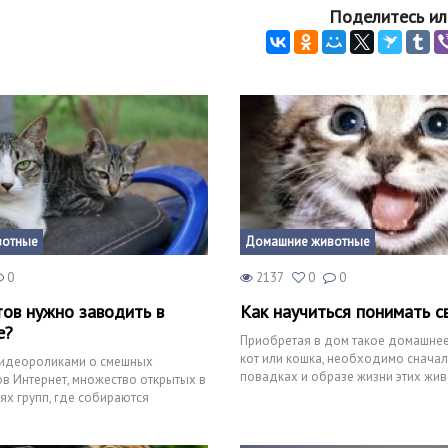
Поделитесь ил
вотные
Домашние животные
0
2137
0
0
тов нужно заводить в
Как научиться понимать с
е?
Приобретая в дом такое домашнее
кот или кошка, необходимо сначал
идеороликами о смешных
повадках и образе жизни этих жив
в Интернет, множество открытых в
отличии от других дом
ях групп, где собираются
тых и усатых пи