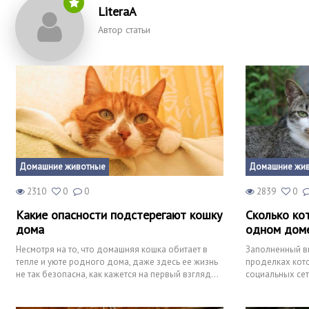
LiteraA
Автор статьи
Домашние животные
Домашние жи
2310
0
0
2839
0
Какие опасности подстерегают кошку
Сколько ко
дома
одном дом
Несмотря на то, что домашняя кошка обитает в
Заполненный в
тепле и уюте родного дома, даже здесь ее жизнь
проделках кото
не так безопасна, как кажется на первый взгляд…
социальных сет
Поэтому, за
любители пушис