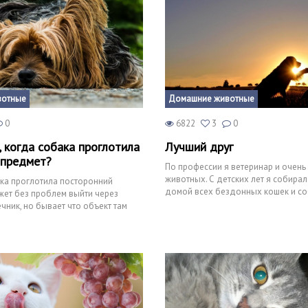
вотные
Домашние животные
0
6822
3
0
, когда собака проглотила
Лучший друг
 предмет?
По профессии я ветеринар и очен
животных. С детских лет я собирал
ка проглотила посторонний
домой всех бездонных кошек и соб
жет без проблем выйти через
большому сожалению, всех их
чник, но бывает что объект там
зывая серь