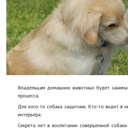
Образование
В мире
Культура
Авто, мото
Спорт
Знаменитости
Владельцам домашних животных будет занимате
процесса.
Для кого-то собака защитник. Кто-то видит в н
интерьера.
Секрета нет в воспитании совершенной собаки