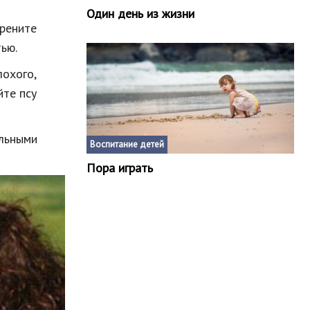
Один день из жизни
рените
ью.
лохого,
йте псу
льными
Воспитание детей
Пора играть