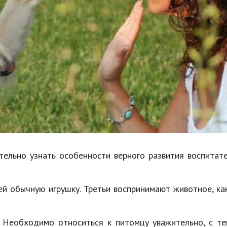
Недвижимость
Спорт и фитнес
Психология и отношения
Творчество и рукоделие
Разное
Работа и бизнес
Животные
Еда и напитки
льно узнать особенности верного развития воспитате
Праздники и подарки
ей обычную игрушку. Третьи воспринимают животное, ка
. Необходимо относиться к питомцу уважительно, с т