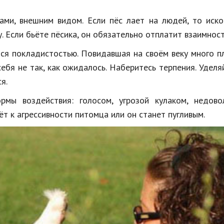
ми, внешним видом. Если пёс лает на людей, то иско
. Если бьёте пёсика, он обязательно отплатит взаимност
ся покладистостью. Повидавшая на своём веку много п
ебя не так, как ожидалось. Наберитесь терпения. Уделя
я.
мы воздействия: голосом, угрозой кулаком, недово
ёт к агрессивности питомца или он станет пугливым.