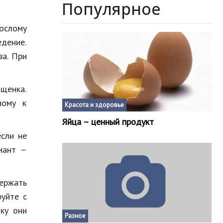
Популярное
ослому
едение.
ва. При
щенка.
ному к
Красота и здоровье
Яйца – ценный продукт
если не
иант –
ержать
руйте с
аку они
Разное