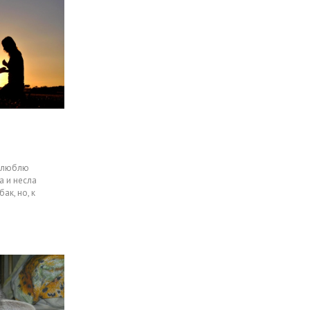
ь люблю
а и несла
ак, но, к