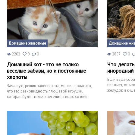
Домашние животные
Домашние жи
2202
0
0
2857
0
Домашний кот - это не только
Что делать
веселые забавы, но и постоянные
инородный
хлопоты
Если ваша соба
предмет, он мо
Зачастую, решив завести кота, многие полагают,
желудок и кише
что это разновидность плюшевой игрушки,
застревает, вы
которая будет только веселить своих хозяев
смешными выходками, т