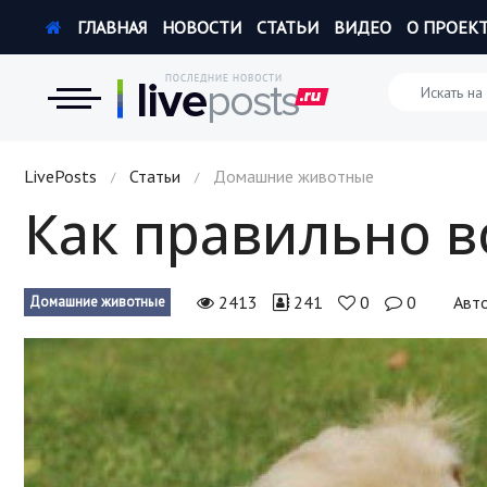
ГЛАВНАЯ
НОВОСТИ
СТАТЬИ
ВИДЕО
О ПРОЕК
Новости
LivePosts
Статьи
Домашние животные
/
/
Как правильно в
Экономика
Происшествия
2413
241
0
0
Авт
Домашние животные
Hi-Tech. Интернет
Россия
Наука и техника
Политика