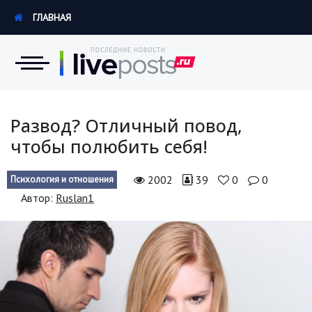
ГЛАВНАЯ
Новости
Развод? Отличный повод,
чтобы полюбить себя!
Экономика
2002
39
0
0
Психология и отношения
Происшествия
Автор:
Ruslan1
Hi-Tech. Интернет
Россия
Наука и техника
Политика