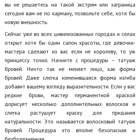
Hi-Tech. Интернет
вы не решаетесь на такой экстрим или заграница
сегодня вам не по карману, позвольте себе, хотя бы
Авто, мото
новую внешность.
Дом и сад
Сейчас уже во всех цивилизованных городах и селах
Недвижимость
открыт хотя бы один салон красоты, где девочки-
Спорт и фитнес
мастера сделают из вас если не королеву, то уж
принцессу точно. Начните с процедуры – татуаж
Психология и отношения
бровей. Ничто так не меняет лицо, как форма
Творчество и рукоделие
бровей. Даже слегка изменившаяся форма изгиба
добавит вашему взгляду выразительности. Если у вас
Разное
редкие брови, мастер перманентной краской
Работа и бизнес
дорисует несколько дополнительных волосков и
слегка растушует краску для придания
Животные
натуральности. Это называется волосковый татуаж
Еда и напитки
бровей. Процедура это вполне безопасная и
Праздники и подарки
безболезненная.