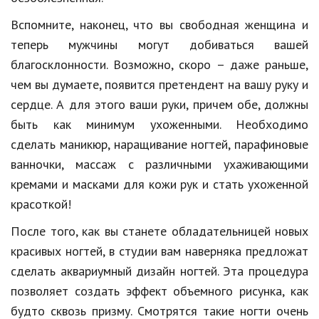
Вспомните, наконец, что вы свободная женщина и
Кинематограф
теперь мужчины могут добиваться вашей
Домашние животные
благосклонности. Возможно, скоро – даже раньше,
Семья и дети
чем вы думаете, появится претендент на вашу руку и
сердце. А для этого ваши руки, причем обе, должны
Путешествия
быть как минимум ухоженными. Необходимо
Строительство
сделать маникюр, наращивание ногтей, парафиновые
ванночки, массаж с различными ухаживающими
Культура и общество
кремами и масками для кожи рук и стать ухоженной
Мода и стиль
красоткой!
Бизнес
После того, как вы станете обладательницей новых
красивых ногтей, в студии вам наверняка предложат
Хобби и развлечения
сделать аквариумный дизайн ногтей. Эта процедура
Финансы
позволяет создать эффект объемного рисунка, как
Юриспруденция
будто сквозь призму. Смотрятся такие ногти очень