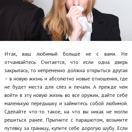
Образование
В мире
Культура
Авто, мото
Спорт
Итак, ваш любимый больше не с вами. Не
отчаивайтесь. Считается, что если одна дверь
Знаменитости
закрылась, то непременно должна открыться другая
Статьи
– в новую жизнь и абсолютно новые отношения, где
не будет места для слез и печали. А прежде чем
войти в эту новую жизнь во все оружии, дайте себе
Обзоры
маленькую передышку и займитесь собой любимой.
Рецепты
Сделайте что-то такое, на что вы никак не могли
решиться ранее. Прыгните с парашютом, возьмите
Красота и здоровье
путевку за границу, купите себе дорогую шубу. Если