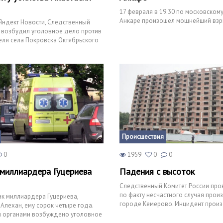
17 февраля в 19.30 по московском
Анкаре произошел мощнейший взр
Яндект Новости, Следственный
 возбудил уголовное дело против
еля села Покровска Октябрьского
ског
Происшествия
0
1959
0
0
миллиардера Гуцериева
Падения с высоток
Следственный Комитет России про
по факту несчастного случая про
к миллиардера Гуцериева,
городе Кемерово. Инцидент произ
 Алехан, ему сорок четыре года.
летним мужчиной на ст
 органами возбуждено уголовное