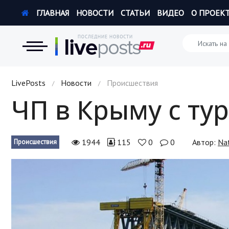
ГЛАВНАЯ
НОВОСТИ
СТАТЬИ
ВИДЕО
О ПРОЕК
Новости
LivePosts
Новости
Происшествия
/
/
ЧП в Крыму с ту
Экономика
Происшествия
1944
115
0
0
Автор:
Na
Происшествия
Hi-Tech. Интернет
Россия
Наука и техника
Политика