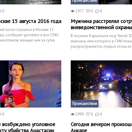
Происшествия
0
1977
0
0
скве 15 августа 2016 года
Мужчина расстрелял сотр
вневедомственной охраны
й потоп случился в Москве 15
ода, сообщает gismeteo и все СМИ.
В поселке Карымское под Читой 30
иноптиков, меньше чем за сутки
мужчина, имя которого в СМИ пока
дно
распространяется, открыл огонь из
гладкоствольного калибра по сот
Происшествия
0
1990
0
0
 возбуждено уголовное
Сегодня вечером произош
кту убийства Анастасии
Анкаре