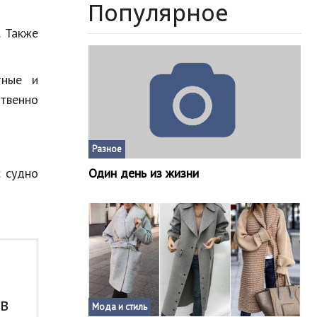
Популярное
.
Также
тные
и
твенно
Разное
с
судно
Один день из жизни
 в
Мода и стиль