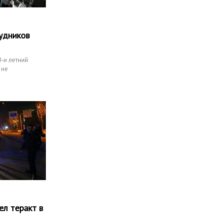
удников
-и летний
 не
рудникам
ел теракт в