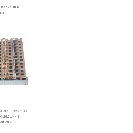
у времени в
ыв.
водит проверку
изошедший в
ошел с 32-