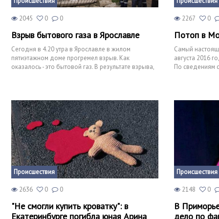
Происшествия
Происшествия
2045
0
0
2267
0
Взрыв бытового газа в Ярославле
Потоп в Мо
Сегодня в 4.20 утра в Ярославле в жилом
Самый настоящи
пятиэтажном доме прогремел взрыв. Как
августа 2016 г
оказалось - это бытовой газ. В результате взрыва,
По сведениям с
в доме обрушился один п
выпало рекор
Происшествия
Происшествия
2636
0
0
2148
0
"Не смогли купить кроватку": в
В Приморье
Екатеринбурге погибла юная Арина
дело по фа