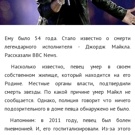
Образование
В мире
Культура
Ему
было
54
года
.
Стало
известно
о
смерти
Авто, мото
легендарного
исполнителя
-
Джордж
Майкла
.
Спорт
Рассказали
BBC
News
.
Знаменитости
Насколько
известно
,
певец
умер
в
своем
собственном
жилище
,
который
находится
на
его
Статьи
Родине
.
Местные
органы
власти
,
подтвердили
смерть
звезды
.
По
какой
причине
умер
Майкл
не
Обзоры
сообщается
.
Однако
,
полиция
говорит
что
ничего
подозрительного
в
доме
певца
обнаружено
не
было
.
Рецепты
Напомним
:
в
2011
году
,
певец
был
болен
Красота и здоровье
пневмонией
.
И
,
его
госпитализировали
.
Из
-
за
этого