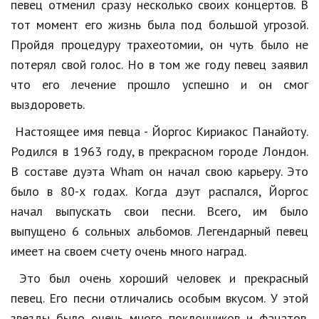
Hi-Tech. Интернет
певец
отменил
сразу
несколько
своих
концертов
.
В
тот
момент
его
жизнь
была
под
большой
угрозой
.
Авто, мото
Пройдя
процедуру
трахеотомии
,
он
чуть
было
не
Дом и сад
потерял
свой
голос
.
Но
в
том
же
году
певец
заявил
что
его
лечение
прошло
успешно
и
он
смог
Недвижимость
выздороветь
.
Спорт и фитнес
Настоящее
имя
певца
-
Йоргос
Кириакос
Панайоту
.
Психология и отношения
Родился
в
1963
году
,
в
прекрасном
городе
Лондон
.
В
составе
дуэта
Wham
он
начал
свою
карьеру
.
Это
Творчество и рукоделие
было
в
80
-
х
годах
.
Когда
дэут
распался
,
Йоргос
Разное
начал
выпускать
свои
песни
.
Всего
,
им
было
Работа и бизнес
выпущено
6
сольных
альбомов
.
Легендарный
певец
имеет
на
своем
счету
очень
много
наград
.
Животные
Это
был
очень
хороший
человек
и
прекрасный
Еда и напитки
певец
.
Его
песни
отличались
особым
вкусом
.
У
этой
Праздники и подарки
звезды
было
очень
много
поклонников
и
фанатов
.