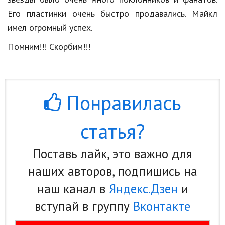
Его
пластинки
очень
быстро
продавались
.
Майкл
Кинематограф
имел
огромный
успех
.
Домашние животные
Помним
!!!
Скорбим
!!!
Семья и дети
Путешествия
Понравилась
Строительство
Культура и общество
статья?
Мода и стиль
Поставь лайк, это важно для
Бизнес
наших авторов, подпишись на
Хобби и развлечения
наш канал в
Яндекс.Дзен
и
Финансы
вступай в группу
Вконтакте
Юриспруденция