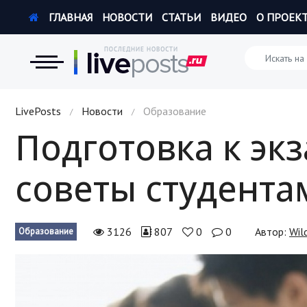
ГЛАВНАЯ
НОВОСТИ
СТАТЬИ
ВИДЕО
О ПРОЕК
Новости
LivePosts
Новости
Образование
/
/
Подготовка к экз
Экономика
советы студента
Происшествия
Hi-Tech. Интернет
3126
807
0
0
Автор:
Wil
Образование
Россия
Наука и техника
Политика