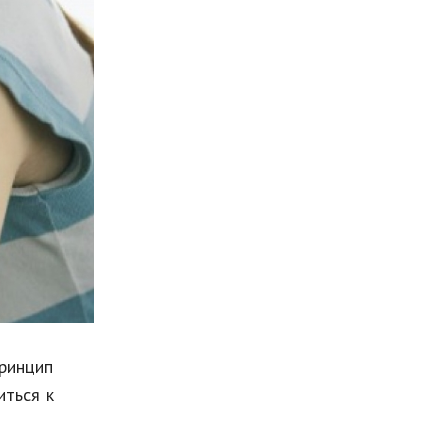
Мода и стиль
Бизнес
Хобби и развлечения
Финансы
Юриспруденция
Природа
Образование
Наука и технологии
принцип
иться к