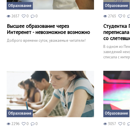
Образование
Образование
2657
0
0
2765
0
Высшее образование через
Студентка 
Интеренет - невозможное возможно
переписала
со слетевш
Доброго времени суток, уважаемые читатели!
В одном из Пе
заведений неиз
списала с инте
списывания, по
Образование
Образование
2296
0
0
3057
0