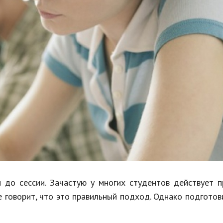
Недвижимость
Спорт и фитнес
Психология и отношения
Творчество и рукоделие
Разное
Работа и бизнес
Животные
Еда и напитки
Праздники и подарки
и до сессии. Зачастую у многих студентов действует 
е говорит, что это правильный подход. Однако подготов