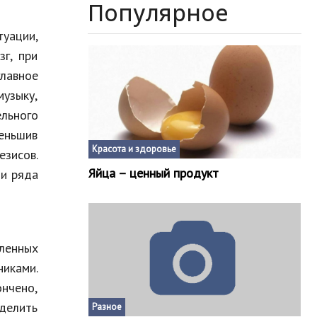
Популярное
туации,
зг, при
главное
музыку,
льного
еньшив
Красота и здоровье
езисов.
Яйца – ценный продукт
щи ряда
ленных
никами.
нчено,
еделить
Разное