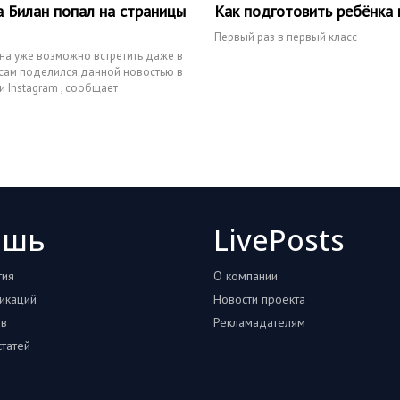
 Билан попал на страницы
Как подготовить ребёнка 
Первый раз в первый класс
а уже возможно встретить даже в
 сам поделился данной новостью в
и Instagram , сообщает
сточник
ошь
LivePosts
тия
О компании
икаций
Новости проекта
тв
Рекламадателям
татей