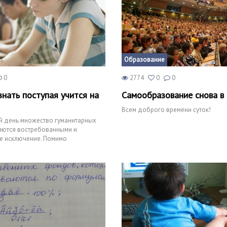
Образование
0
2774
0
0
знать поступая учится на
Самообразование снова в
Всем доброго времени суток!
й день множество гуманитарных
яются востребованными и
е исключение. Помимо
ти обучения, журналист