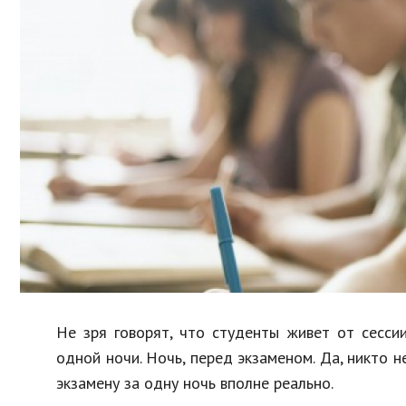
Образование
В мире
Культура
Авто, мото
Спорт
Знаменитости
Не зря говорят, что студенты живет от сесси
одной ночи. Ночь, перед экзаменом. Да, никто н
экзамену за одну ночь вполне реально.