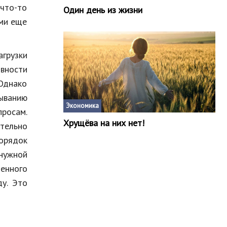
что-то
Один день из жизни
ыми еще
агрузки
вности
 Однако
быванию
Экономика
просам.
Хрущёва на них нет!
тельно
орядок
нужной
енного
у. Это