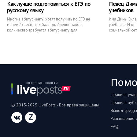
Как лучше подготовиться к ЕГЭ по
Певец Дима
русскому языку
учебников
Многие абитуриенты хотят получить по ЕГЭ не
Имя Димы Билан
менее 75 тестовых баллов. Именно такое
учебнике. И он
количество требуется абитуриенту для
социальной сет
поступления на бюджет, Как пока
официальный и
Пом
Правила учас
Правила публ
© 2015-2025 LivePosts - Все права защищены.
Вывод средс
Z
Размещение с
FAQ