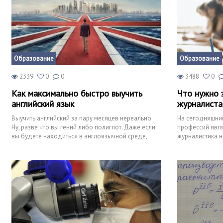
Образование
Образование
2339
0
0
3488
0
Как максимально быстро выучить
Что нужно 
английский язык
журналиста
Выучить английский за пару месяцев нереально.
На сегодняшни
Ну, разве что вы гений либо полиглот. Даже если
профессий явл
вы будете находиться в англоязычной среде,
журналистика н
будете писать
интересного пу