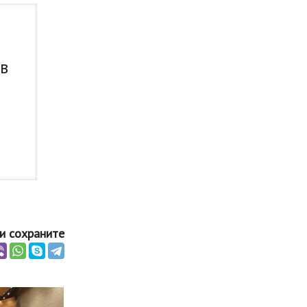
 в
и сохраните