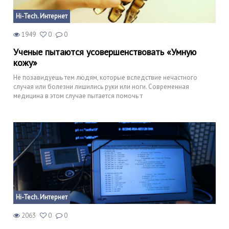
Hi-Tech. Интернет
1949
0
0
Ученые пытаются усовершенствовать «Умную
кожу»
Не позавидуешь тем людям, которые вследствие нечастного
случая или болезни лишились руки или ноги. Современная
медицина в этом случае пытается помочь т
Hi-Tech. Интернет
2063
0
0