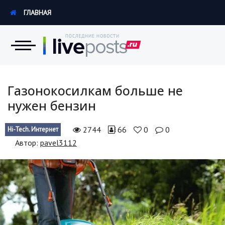
ГЛАВНАЯ
Новости
Газонокосилкам больше не
нужен бензин
Экономика
2744
66
0
0
Hi-Tech. Интернет
Происшествия
Автор:
pavel3112
Hi-Tech. Интернет
Россия
Наука и техника
Политика