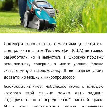
Образование
В мире
Культура
Авто, мото
Спорт
Инженеры совместно со студентами университета
электроники в штате Филадельфия (США) не только
Знаменитости
разработали, но и выпустили в широкую продажу
Статьи
газонокосилку совершенно иного уровня. Можно
сказать умную газонокосилку. В ее начинке стоит
достаточно мощный микропроцессор.
Обзоры
Газонокосилка имеет небольшое табло, с помощью
Рецепты
которого этой машине можно дать задание
Красота и здоровье
подстричь газон с определенной высотой травы.
Мало того, пользователь может «повелеть»