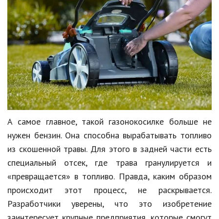
Кинематограф
Домашние животные
Семья и дети
Путешествия
Строительство
Культура и общество
А самое главное, такой газонокосилке больше не
Мода и стиль
нужен бензин. Она способна вырабатывать топливо
из скошенной травы. Для этого в задней части есть
Бизнес
специальный отсек, где трава гранулируется и
Хобби и развлечения
«превращается» в топливо. Правда, каким образом
происходит этот процесс, не раскрывается.
Финансы
Разработчики уверены, что это изобретение
Юриспруденция
заинтересует крупные предприятия, которые смогут