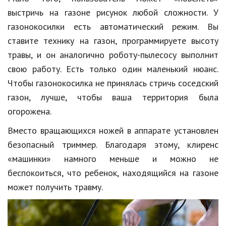
Hi-Tech. Интернет
выстричь на газоне рисунок любой сложности. У
Авто, мото
газонокосилки есть автоматический режим. Вы
ставите технику на газон, программируете высоту
Дом и сад
травы, и он аналогично роботу-пылесосу выполнит
Недвижимость
свою работу. Есть только один маленький нюанс.
Спорт и фитнес
Чтобы газонокосилка не принялась стричь соседский
газон, лучше, чтобы ваша территория была
Психология и отношения
огорожена.
Творчество и рукоделие
Вместо вращающихся ножей в аппарате установлен
Разное
безопасный триммер. Благодаря этому, клиренс
«машинки» намного меньше и можно не
Работа и бизнес
беспокоиться, что ребенок, находящийся на газоне
Животные
может получить травму.
Еда и напитки
Праздники и подарки