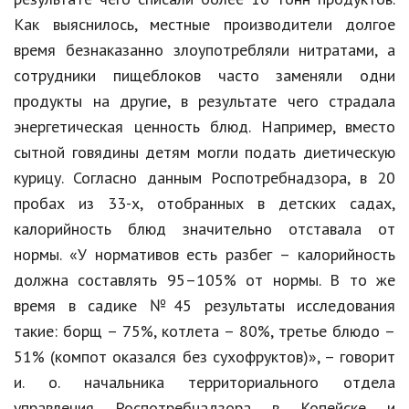
Hi-Tech. Интернет
Как выяснилось, местные производители долгое
Авто, мото
время безнаказанно злоупотребляли нитратами, а
сотрудники пищеблоков часто заменяли одни
Дом и сад
продукты на другие, в результате чего страдала
Недвижимость
энергетическая ценность блюд. Например, вместо
Спорт и фитнес
сытной говядины детям могли подать диетическую
курицу. Согласно данным Роспотребнадзора, в 20
Психология и отношения
пробах из 33-х, отобранных в детских садах,
Творчество и рукоделие
калорийность блюд значительно отставала от
нормы. «У нормативов есть разбег – калорийность
Разное
должна составлять 95–105% от нормы. В то же
Работа и бизнес
время в садике №45 результаты исследования
такие: борщ – 75%, котлета – 80%, третье блюдо –
Животные
51% (компот оказался без сухофруктов)», – говорит
Еда и напитки
и. о. начальника территориального отдела
Праздники и подарки
управления Роспотребнадзора в Копейске и