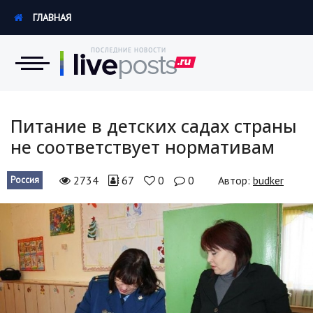
ГЛАВНАЯ
Новости
Питание в детских садах страны
не соответствует нормативам
Экономика
2734
67
0
0
Автор:
budker
Россия
Происшествия
Hi-Tech. Интернет
Россия
Наука и техника
Политика