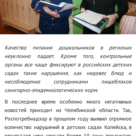
Образование
В мире
Культура
Авто, мото
Качество питания дошкольников в регионах
Спорт
неуклонно падает. Кроме того, контрольные
органы все чаще фиксируют в российских детских
Знаменитости
садах такие нарушения, как недовес блюд и
Статьи
несоблюдение сотрудниками пищеблоков
санитарно-эпидемиологических норм.
Обзоры
В последнее время особенно много негативных
новостей приходит из Челябинской области. Так,
Рецепты
Роспотребнадзор в прошлом году выявил огромное
Красота и здоровье
количество нарушений в детских садах Копейска, в
результате чего списали более 10 тонн продуктов.