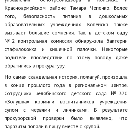
Красноармейском районе Тамара Чепенко. Более
Кинематограф
того, безопасность питания в дошкольных
Домашние животные
образовательных учреждениях Копейска также
вызывает большие сомнения. Так, в детском саду
Семья и дети
№2 контрольная комиссия обнаружила бактерии
Путешествия
стафилококка и кишечной палочки. Некоторые
родители впоследствии по этому поводу даже
Строительство
обратились в прокуратуру.
Культура и общество
Но самая скандальная история, пожалуй, произошла
Мода и стиль
в конце прошлого года в региональном центре.
Бизнес
Сотрудники челябинского детского сада №370
«Золушка» кормили воспитанников учреждения
Хобби и развлечения
супом с червями и личинками. В результате
Финансы
прокурорской проверки было выявлено, что
паразиты попали в пищу вместе с крупой.
Юриспруденция