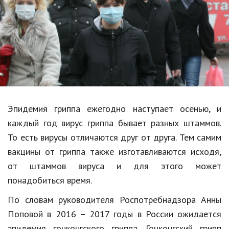
Образование
В мире
Культура
Авто, мото
Спорт
Эпидемия гриппа ежегодно наступает осенью, и
Знаменитости
каждый год вирус гриппа бывает разных штаммов.
Статьи
То есть вирусы отличаются друг от друга. Тем самим
вакцины от гриппа также изготавливаются исходя,
от штаммов вируса и для этого может
Обзоры
понадобиться время.
Рецепты
По словам руководителя Роспотребнадзора Анны
Красота и здоровье
Поповой в 2016 – 2017 годы в России ожидается
эпидемия гонконгского гриппа. Гонконгский грипп