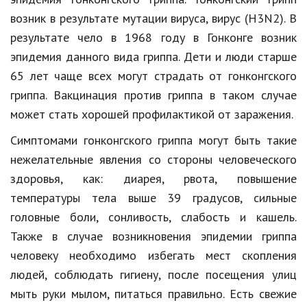
Hi-Tech. Интернет
возник в результате мутации вируса, вирус (H3N2). В
Авто, мото
результате чело в 1968 году в Гонконге возник
эпидемия данного вида гриппа. Дети и люди старше
Дом и сад
65 лет чаще всех могут страдать от гонконгского
Недвижимость
гриппа. Вакцинация против гриппа в таком случае
Спорт и фитнес
может стать хорошей профилактикой от заражения.
Психология и отношения
Симптомами гонконгского гриппа могут быть такие
нежелательные явления со стороны человеческого
Творчество и рукоделие
здоровья, как: диарея, рвота, повышение
Разное
температуры тела выше 39 градусов, сильные
головные боли, сонливость, слабость и кашель.
Работа и бизнес
Также в случае возникновения эпидемии гриппа
Животные
человеку необходимо избегать мест скопления
людей, соблюдать гигиену, после посещения улиц
Еда и напитки
мыть руки мылом, питаться правильно. Есть свежие
Праздники и подарки