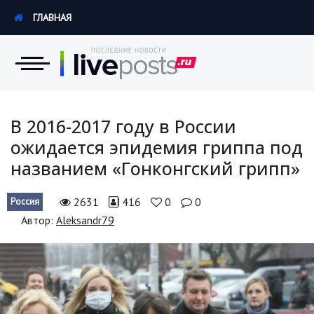
ГЛАВНАЯ
Новости
В 2016-2017 году в России
ожидается эпидемия гриппа под
Экономика
названием «Гонконгский грипп»
Происшествия
2631
416
0
0
Россия
Hi-Tech. Интернет
Автор:
Aleksandr79
Россия
Наука и техника
Политика