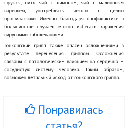
фрукты, пить чай с лимоном, чай с малиновым
Кинематограф
вареньем, употреблять чеснок с целью
профилактики. Именно благодаря профилактике в
Домашние животные
большинстве случаев можно избегать заражения
Семья и дети
вирусными заболеваниями.
Путешествия
Гонконгский грипп также опасен осложнениями в
результате перенесения гриппом. Осложнения
Строительство
связаны с патологическим влиянием на сердечно –
Культура и общество
сосудистую систему человека. Таким образом,
возможен летальный исход от гонконгского гриппа.
Мода и стиль
Бизнес
Хобби и развлечения
Понравилась
Финансы
статья?
Юриспруденция