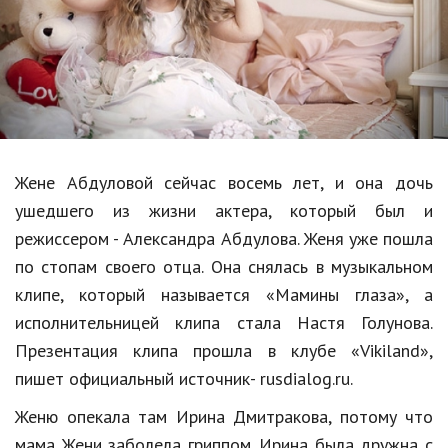
Образование
В мире
Культура
Авто, мото
Спорт
Жене Абдуловой сейчас восемь лет, и она дочь
ушедшего из жизни актера, который был и
Знаменитости
режиссером - Александра Абдулова. Женя уже пошла
Статьи
по стопам своего отца. Она снялась в музыкальном
клипе, который называется «Мамины глаза», а
исполнительницей клипа стала Настя Голунова.
Обзоры
Презентация клипа прошла в клубе «Vikiland»,
Рецепты
пишет официальный источник- rusdialog.ru.
Красота и здоровье
Женю опекала там Ирина Дмитракова, потому что
мама Жени заболела гриппом. Ирина была дружна с