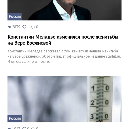
Россия
2839
1
0
Константин Меладзе изменился после женитьбы
на Вере Брежневой
Константин Меладзе рассказал о том, как его изменила женитьба
на Вере Брежневой, об этом пишет официальное издание starhit.ru.
И он сказал,что относитс
Россия
1947
0
0