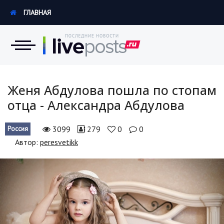
ГЛАВНАЯ
Новости
Женя Абдулова пошла по стопам
отца - Александра Абдулова
Экономика
3099
279
0
0
Россия
Происшествия
Автор:
peresvetikk
Hi-Tech. Интернет
Россия
Наука и техника
Политика