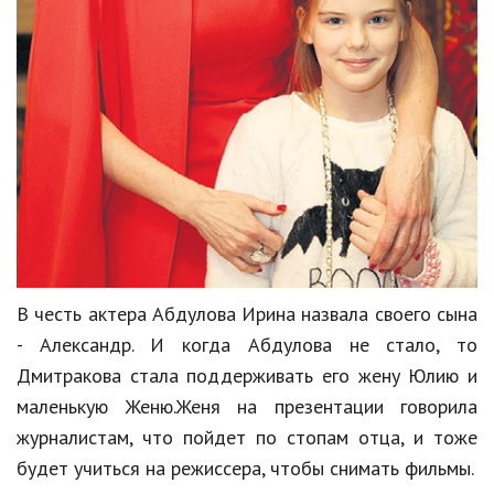
Кинематограф
Домашние животные
Семья и дети
Путешествия
Строительство
Культура и общество
Мода и стиль
В честь актера Абдулова Ирина назвала своего сына
- Александр. И когда Абдулова не стало, то
Бизнес
Дмитракова стала поддерживать его жену Юлию и
Хобби и развлечения
маленькую Женю.Женя на презентации говорила
Финансы
журналистам, что пойдет по стопам отца, и тоже
будет учиться на режиссера, чтобы снимать фильмы.
Юриспруденция