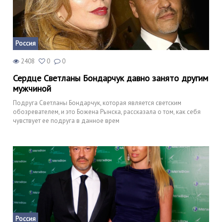
Россия
2408
0
0
Сердце Светланы Бондарчук давно занято другим
мужчиной
Подруга Светланы Бондарчук, которая является светским
обозревателем, и это Божена Рынска, рассказала о том, как себя
чувствует ее подруга в данное врем
Россия