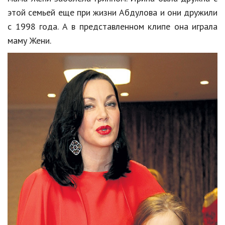
Hi-Tech. Интернет
этой семьей еще при жизни Абдулова и они дружили
Авто, мото
с 1998 года. А в представленном клипе она играла
маму Жени.
Дом и сад
Недвижимость
Спорт и фитнес
Психология и отношения
Творчество и рукоделие
Разное
Работа и бизнес
Животные
Еда и напитки
Праздники и подарки