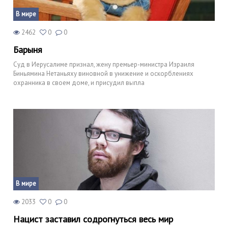
В мире
2462
0
0
Барыня
Суд в Иерусалиме признал, жену премьер-министра Израиля
Биньямина Нетаньяху виновной в унижение и оскорблениях
охранника в своем доме, и присудил выпла
В мире
2033
0
0
Нацист заставил содрогнуться весь мир