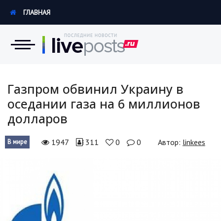
ГЛАВНАЯ
Новости
Газпром обвинил Украину в
оседании газа на 6 миллионов
Экономика
долларов
Происшествия
1947
311
0
0
Автор:
linkees
В мире
Hi-Tech. Интернет
Россия
Наука и техника
Политика