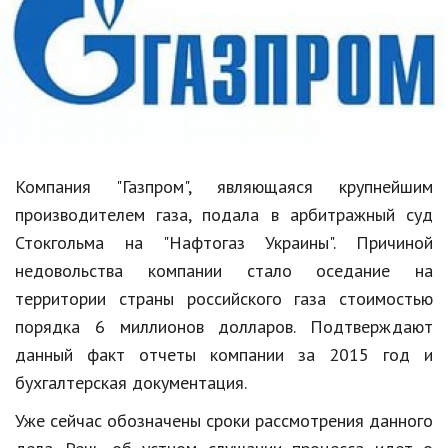
Образование
В мире
Культура
Авто, мото
Спорт
Компания "Газпром", являющаяся крупнейшим
производителем газа, подала в арбитражный суд
Знаменитости
Стокгольма на "Нафтогаз Украины". Причиной
Статьи
недовольства компании стало оседание на
территории страны российского газа стоимостью
порядка 6 миллионов долларов. Подтверждают
Обзоры
данный факт отчеты компании за 2015 год и
Рецепты
бухгалтерская документация.
Красота и здоровье
Уже сейчас обозначены сроки рассмотрения данного