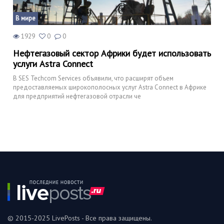
В мире
1929
0
0
Нефтегазовый сектор Африки будет использовать
услуги Astra Connect
В SES Techcom Services объявили, что расширят объем
предоставляемых широкополосных услуг Astra Connect в Африке
для предприятий нефтегазовой отрасли че
© 2015-2025 LivePosts - Все права защищены.