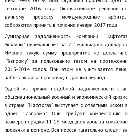
дела. Речь об устном слушании процесса идет о
Hi-Tech. Интернет
сентябре 2016 года. Окончательное решение по
Авто, мото
данному процессу международные арбитры
Дом и сад
собираются принять в течение января 2017 года.
Суммарная задолженность компании "Нафтогаз
Недвижимость
Украины" переваливает за 2.2 миллиарда долларов.
Спорт и фитнес
Именно такую сумму предприятие не доплатило
Психология и отношения
"Газпрому" за пользование газом на протяжении
2013-2014 годов. При этом не учитывается пеня,
Творчество и рукоделие
набежавшая за просрочку в данный период.
Разное
Одной из причин подобной задолженности стал
Работа и бизнес
общенациональный военный и экономический кризис
в стране. "Нафтогаз" выступает с ответным иском в
Животные
адрес "Газпрома". Они требуют компенсацию в
Еда и напитки
размере порядка 11-16 млрд долларов за снижение
прокачки в регионе. Вся пресса тщательно следит за
Праздники и подарки