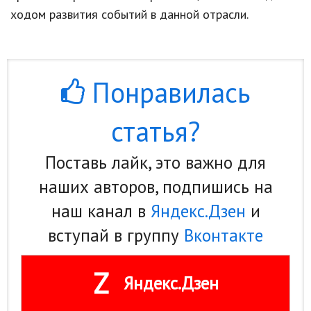
ходом развития событий в данной отрасли.
Кинематограф
Домашние животные
Семья и дети
Понравилась
Путешествия
статья?
Строительство
Поставь лайк, это важно для
Культура и общество
наших авторов, подпишись на
Мода и стиль
наш канал в
Яндекс.Дзен
и
Бизнес
вступай в группу
Вконтакте
Хобби и развлечения
Z
Финансы
Яндекс.Дзен
Юриспруденция