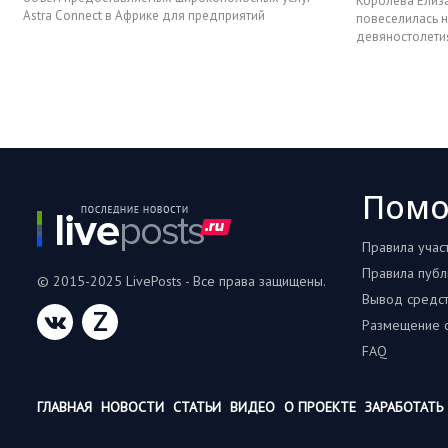
Королева Елиза
Astra Connect в Африке для предприятий
повеселилась 
нефтегазовой отрасли че
девяностолетия
двадцать перво
Пом
Правила учас
Правила публ
© 2015-2025 LivePosts - Все права защищены.
Вывод средс
Z
Размещение с
FAQ
ГЛАВНАЯ
НОВОСТИ
СТАТЬИ
ВИДЕО
О ПРОЕКТЕ
ЗАРАБОТАТЬ