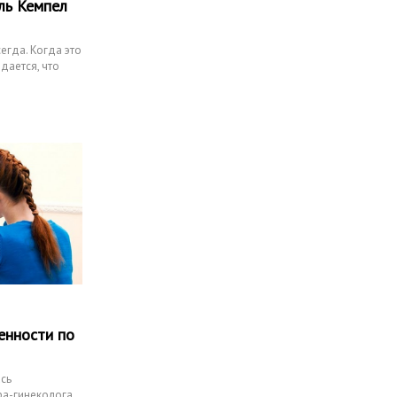
ль Кемпел
егда. Когда это
дается, что
енности по
сь
ра-гинеколога.