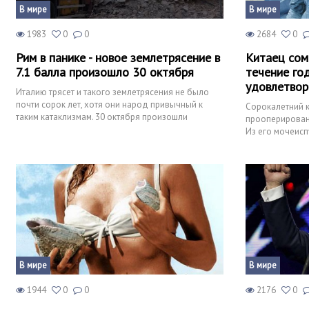
В мире
В мире
1983
0
0
2684
0
Рим в панике - новое землетрясение в
Китаец сом
7.1 балла произошло 30 октября
течение го
удовлетвор
Италию трясет и такого землетрясения не было
почти сорок лет, хотя они народ привычный к
Сорокалетний 
таким катаклизмам. 30 октября произошли
прооперирован 
очередные толчки, их а
Из его мочеисп
десять швейны
В мире
В мире
1944
0
0
2176
0