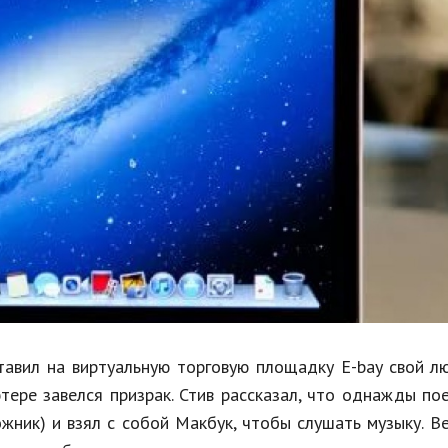
Недвижимость
Спорт и фитнес
Психология и отношения
Творчество и рукоделие
Разное
Работа и бизнес
Животные
Еда и напитки
Праздники и подарки
авил на виртуальную торговую площадку E-bay свой л
ютере завелся призрак. Стив рассказал, что однажды по
жник) и взял с собой Макбук, чтобы слушать музыку. В