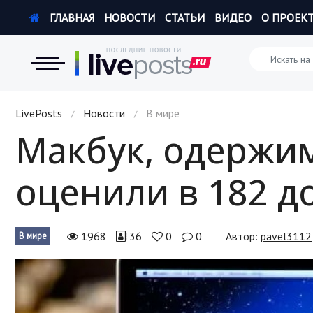
ГЛАВНАЯ
НОВОСТИ
СТАТЬИ
ВИДЕО
О ПРОЕК
Новости
LivePosts
Новости
В мире
/
/
Макбук, одержи
Экономика
оценили в 182 д
Происшествия
Hi-Tech. Интернет
1968
36
0
0
Автор:
pavel3112
В мире
Россия
Наука и техника
Политика