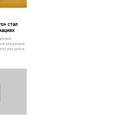
го» стал
нациях
ционно
мые неудачные
этот раз целых