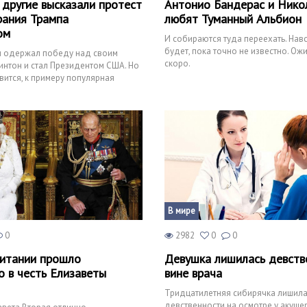
 другие высказали протест
Антонио Бандерас и Нико
рания Трампа
любят Туманный Альбион
ом
И собираются туда переехать. Навс
будет, пока точно не известно. Ожи
 одержал победу над своим
скоро.
нтон и стал Президентом США. Но
вится, к примеру популярная
а Леди Га
В мире
0
2982
0
0
итании прошло
Девушка лишилась девств
о в честь Елизаветы
вине врача
Тридцатилетняя сибирячка лишила
девственности на осмотре у акуше