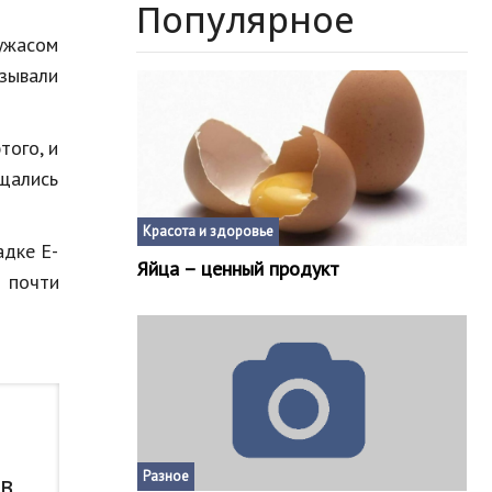
Популярное
 ужасом
ызывали
того, и
щались
Красота и здоровье
адке E-
Яйца – ценный продукт
 почти
Разное
 в