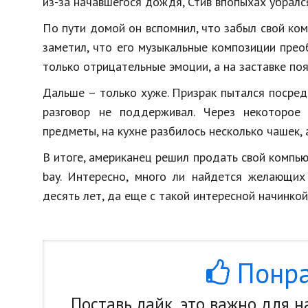
из-за начавшегося дождя, Стив впопыхах убралс
По пути домой он вспомнил, что забыл свой ко
заметил, что его музыкальные композиции прео
только отрицательные эмоции, а на заставке по
Дальше – только хуже. Призрак пытался посредс
разговор не поддерживал. Через некоторое
предметы, на кухне разбилось несколько чашек,
В итоге, американец решил продать свой компью
bay. Интересно, много ли найдется желающих
десять лет, да еще с такой интересной начинкой
Понра
Поставь лайк, это важно для 