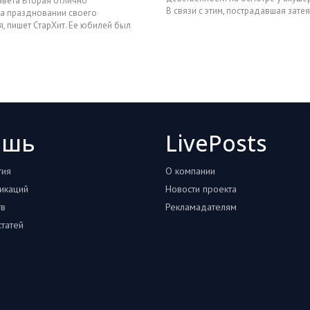
вета Вторая отлично
В связи с этим, пострадавшая зате
на праздновании своего
разбирательство и выигра
, пишет СтарХит. Ее юбилей был
го апреля, но отмечали
ошь
LivePosts
тия
О компании
икаций
Новости проекта
тв
Рекламадателям
татей