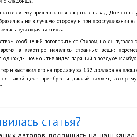
я с кладбища.
мпьютер и ему пришлось возвращаться назад. Дома он с
бразились не в лучшую сторону и при прослушивании в
явилась пугающая картинка.
твом сообщений поговорить со Стивом, но он пугался э
 время в квартире начались странные вещи: переме
 а однажды ночью Стив видел парящий в воздухе Макбук.
тер и выставил его на продажу за 182 доллара на площ
 по такой цене приобрести данный гаджет, которому
?
вилась статья?
наших авторов, подпишись на наш канал