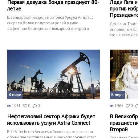
Первая девушка Бонда празднует 80-
Леди Гага и
летие
против изб
Президент
Швейцарская модель и актриса Урсула Андресс,
сыграла более полусотни ролей в кино.
Дональд Трамп
Эффектная блондинка с шикарной фигурой в
оппонентом Кли
стиле привет шестидесятым,
это не всем нра
исполнительниц
В мире
В мире
1931
0
0
1965
0
Нефтегазовый сектор Африки будет
В Великобр
использовать услуги Astra Connect
празднеств
Второй
В SES Techcom Services объявили, что расширят
объем предоставляемых широкополосных услуг