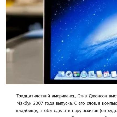
Образование
В мире
Культура
Авто, мото
Спорт
Знаменитости
Тридцатилетний американец Стив Джонсон выст
Макбук 2007 года выпуска. С его слов, в компь
кладбище, чтобы сделать пару эскизов (он худо