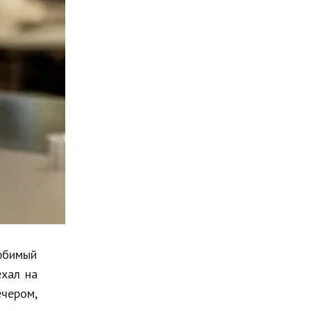
Мода и стиль
Бизнес
Хобби и развлечения
Финансы
Юриспруденция
Природа
Образование
Наука и технологии
юбимый
ехал на
ечером,