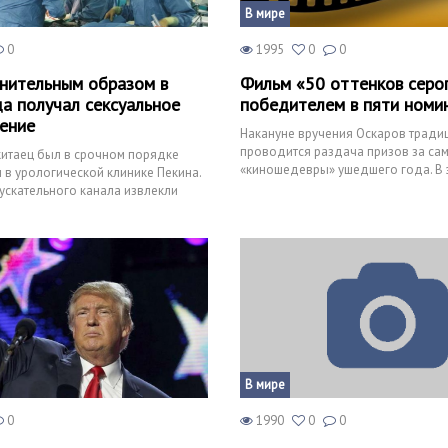
В мире
0
1995
0
0
нительным образом в
Фильм «50 оттенков серо
да получал сексуальное
победителем в пяти номи
ение
Накануне вручения Оскаров тради
проводится раздача призов за са
китаец был в срочном порядке
«киношедевры» ушедшего года. В 
в урологической клинике Пекина.
пять статуэток «Золото
ускательного канала извлекли
х иголо
В мире
0
1990
0
0