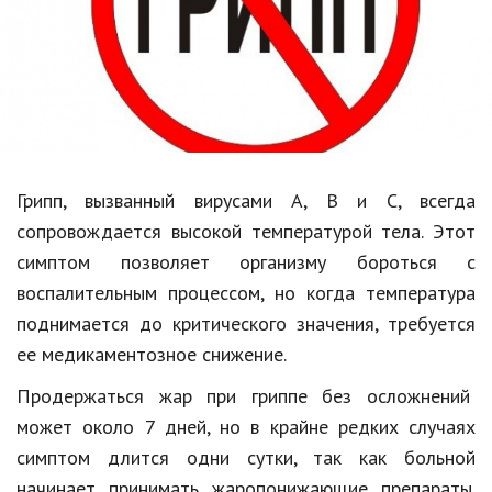
Образование
В мире
Культура
Авто, мото
Спорт
Грипп, вызванный вирусами A, B и С, всегда
сопровождается высокой температурой тела. Этот
Знаменитости
симптом позволяет организму бороться с
Статьи
воспалительным процессом, но когда температура
поднимается до критического значения, требуется
ее медикаментозное снижение.
Обзоры
Продержаться жар при гриппе без осложнений
Рецепты
может около 7 дней, но в крайне редких случаях
Красота и здоровье
симптом длится одни сутки, так как больной
начинает принимать жаропонижающие препараты.