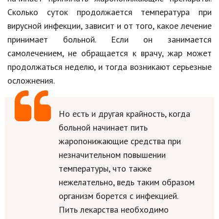
Hi-Tech. Интернет
Сколько суток продолжается температура при
Авто, мото
вирусной инфекции, зависит и от того, какое лечение
принимает больной. Если он занимается
Дом и сад
самолечением, не обращается к врачу, жар может
Недвижимость
продолжаться неделю, и тогда возникают серьезные
Спорт и фитнес
осложнения.
Психология и отношения
Но есть и другая крайность, когда
Творчество и рукоделие
больной начинает пить
Разное
жаропонижающие средства при
незначительном повышении
Работа и бизнес
температуры, что также
Животные
нежелательно, ведь таким образом
организм борется с инфекцией.
Еда и напитки
Пить лекарства необходимо
Праздники и подарки