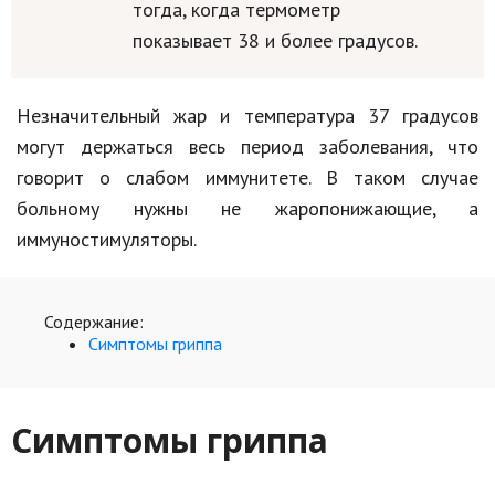
тогда, когда термометр
Кинематограф
показывает 38 и более градусов.
Домашние животные
Незначительный жар и температура 37 градусов
Семья и дети
могут держаться весь период заболевания, что
Путешествия
говорит о слабом иммунитете. В таком случае
больному нужны не жаропонижающие, а
Строительство
иммуностимуляторы.
Культура и общество
Мода и стиль
Содержание:
Симптомы гриппа
Бизнес
Хобби и развлечения
Симптомы гриппа
Финансы
Юриспруденция