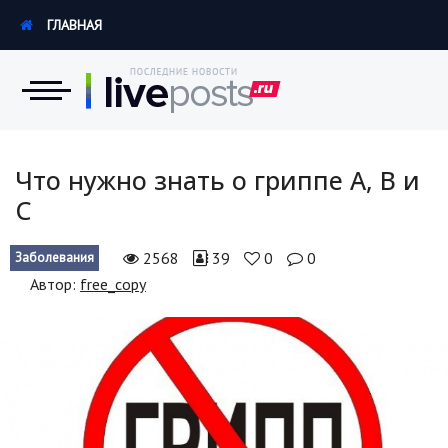
ГЛАВНАЯ
Новости
Что нужно знать о гриппе А, В и
С
Экономика
2568
39
0
0
Заболевания
Происшествия
Автор:
free_copy
Hi-Tech. Интернет
Россия
Наука и техника
Политика