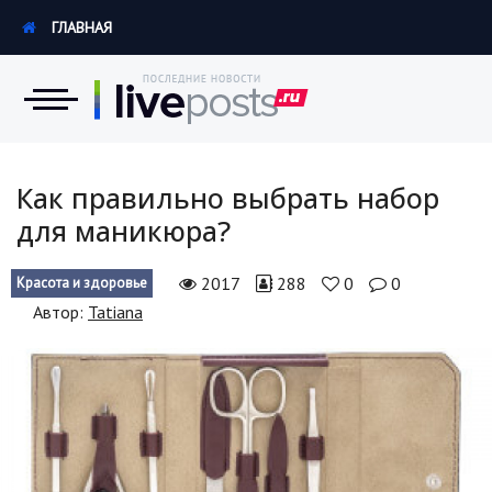
ГЛАВНАЯ
Новости
Как правильно выбрать набор
для маникюра?
Экономика
2017
288
0
0
Красота и здоровье
Происшествия
Автор:
Tatiana
Hi-Tech. Интернет
Россия
Наука и техника
Политика