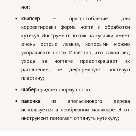
ног;
Кинематограф
книпсер
– приспособление для
Домашние животные
корректировки формы ногтя и обработки
Семья и дети
кутикул. Инструмент похож на кусачки, имеет
очень острые лезвия, которыми можно
Путешествия
укорачивать ногти. Известно, что такой вид
Строительство
ухода за ногтями предотвращает их
расслоение, не деформирует ногтевую
Культура и общество
пластину;
Мода и стиль
шабер
придает форму ногтю;
Бизнес
палочка
из апельсинового дерева
Хобби и развлечения
используется в необрезном маникюре. Этот
инструмент помогает оттянуть кутикулу;
Финансы
Юриспруденция