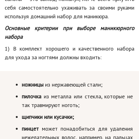
Hi-Tech. Интернет
себя самостоятельно ухаживать за своими руками
Авто, мото
используя домашний набор для маникюра.
Дом и сад
Основные критерии при выборе маникюрного
набора
Недвижимость
1) В комплект хорошего и качественного набора
Спорт и фитнес
для ухода за ногтями должны входить:
Психология и отношения
Творчество и рукоделие
ножницы
из нержавеющей стали;
Разное
пилочка
из металла или стекла, которые не
Работа и бизнес
так травмируют ноготь;
Животные
щипчики или кусачки;
Еда и напитки
пинцет
может понадобиться для удаления
нежелательных волос, например, на пальцах
Праздники и подарки