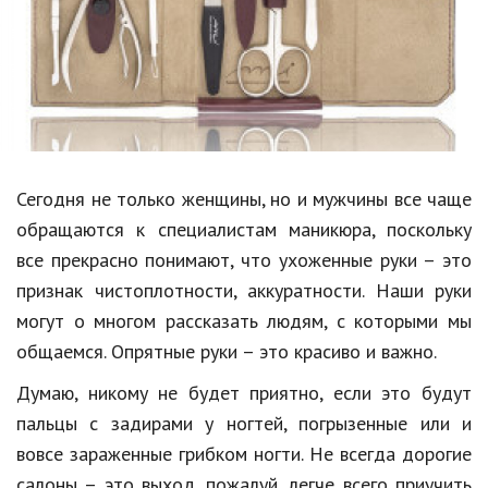
Образование
В мире
Культура
Авто, мото
Спорт
Сегодня не только женщины, но и мужчины все чаще
обращаются к специалистам маникюра, поскольку
Знаменитости
все прекрасно понимают, что ухоженные руки – это
Статьи
признак чистоплотности, аккуратности. Наши руки
могут о многом рассказать людям, с которыми мы
общаемся. Опрятные руки – это красиво и важно.
Обзоры
Думаю, никому не будет приятно, если это будут
Рецепты
пальцы с задирами у ногтей, погрызенные или и
Красота и здоровье
вовсе зараженные грибком ногти. Не всегда дорогие
салоны – это выход, пожалуй, легче всего приучить