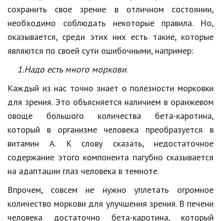
Hi-Tech. Интернет
сохранить свое зрение в отличном состоянии,
Авто, мото
необходимо соблюдать некоторые правила. Но,
оказывается, среди этих них есть такие, которые
Дом и сад
являются по своей сути ошибочными, например:
Недвижимость
1.Надо есть много моркови
.
Спорт и фитнес
Каждый из нас точно знает о полезности морковки
Психология и отношения
для зрения. Это объясняется наличием в оранжевом
овоще большого количества бета-каротина,
Творчество и рукоделие
который в организме человека преобразуется в
Разное
витамин А. К слову сказать, недостаточное
содержание этого компонента пагубно сказывается
Работа и бизнес
на адаптации глаз человека в темноте.
Животные
Впрочем, совсем не нужно уплетать огромное
Еда и напитки
количество моркови для улучшения зрения. В печени
человека достаточно бета-каротина, который
Праздники и подарки