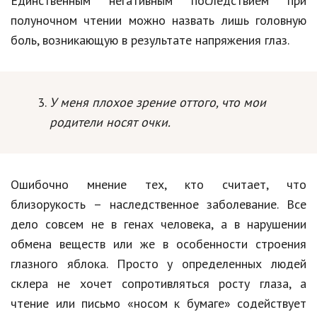
Единственным негативным последствием при
Природа
полуночном чтении можно назвать лишь головную
боль, возникающую в результате напряжения глаз.
Образование
Наука и технологии
У меня плохое зрение оттого, что мои
родители носят очки.
Ошибочно мнение тех, кто считает, что
близорукость – наследственное заболевание. Все
дело совсем не в генах человека, а в нарушении
обмена веществ или же в особенности строения
глазного яблока. Просто у определенных людей
склера не хочет сопротивляться росту глаза, а
чтение или письмо «носом к бумаге» содействует