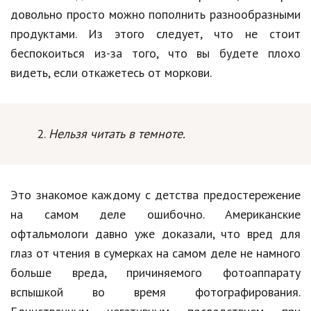
довольно просто можно пополнить разнообразными
Кинематограф
продуктами. Из этого следует, что не стоит
Домашние животные
беспокоиться из-за того, что вы будете плохо
видеть, если откажетесь от моркови.
Семья и дети
Путешествия
Нельзя читать в темноте.
Строительство
Культура и общество
Мода и стиль
Это знакомое каждому с детства предостережение
на самом деле ошибочно. Американские
Бизнес
офтальмологи давно уже доказали, что вред для
Хобби и развлечения
глаз от чтения в сумерках на самом деле не намного
больше вреда, причиняемого фотоаппарату
Финансы
вспышкой во время фотографирования.
Юриспруденция