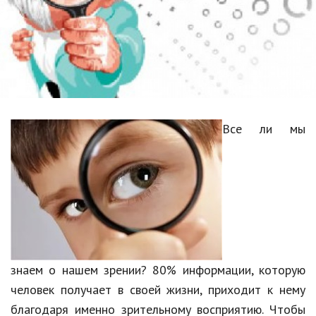
Образование
В мире
Культура
Авто, мото
Спорт
Все ли мы
Знаменитости
Статьи
Обзоры
Рецепты
знаем о нашем зрении? 80% информации, которую
человек получает в своей жизни, приходит к нему
Красота и здоровье
благодаря именно зрительному восприятию. Чтобы