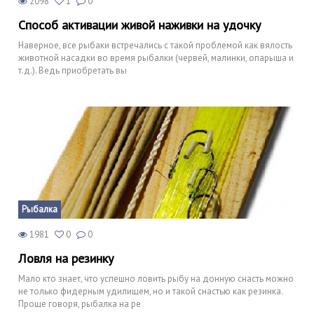
2098
1
0
Способ активации живой наживки на удочку
Наверное, все рыбаки встречались с такой проблемой как вялость
животной насадки во время рыбалки (червей, малинки, опарыша и
т.д.). Ведь приобретать вы
Рыбалка
1981
0
0
Ловля на резинку
Мало кто знает, что успешно ловить рыбу на донную снасть можно
не только фидерным удилищем, но и такой снастью как резинка.
Проще говоря, рыбалка на ре