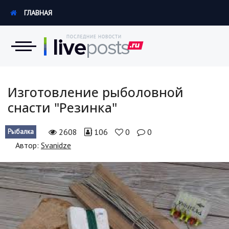
ГЛАВНАЯ
Новости
Изготовление рыболовной
снасти "Резинка"
Экономика
2608
106
0
0
Рыбалка
Происшествия
Автор:
Svanidze
Hi-Tech. Интернет
Россия
Наука и техника
Политика