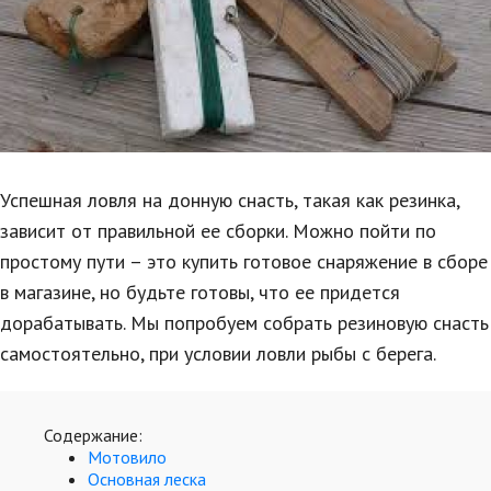
Образование
В мире
Культура
Авто, мото
Спорт
Успешная ловля на донную снасть, такая как резинка,
зависит от правильной ее сборки. Можно пойти по
Знаменитости
простому пути – это купить готовое снаряжение в сборе
Статьи
в магазине, но будьте готовы, что ее придется
дорабатывать. Мы попробуем собрать резиновую снасть
самостоятельно, при условии ловли рыбы с берега.
Обзоры
Рецепты
Содержание:
Красота и здоровье
Мотовило
Основная леска