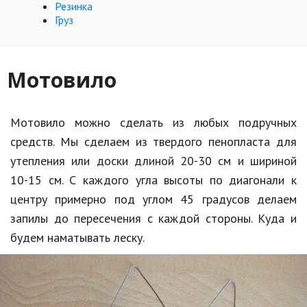
Hi-Tech. Интернет
Резинка
Груз
Авто, мото
Дом и сад
Мотовило
Недвижимость
Спорт и фитнес
Мотовило можно сделать из любых подручных
Психология и отношения
средств. Мы сделаем из твердого пенопласта для
утепления или доски длиной 20-30 см и шириной
Творчество и рукоделие
10-15 см. С каждого угла высоты по диагонали к
Разное
центру примерно под углом 45 градусов делаем
запилы до пересечения с каждой стороны. Куда и
Работа и бизнес
будем наматывать леску.
Животные
Еда и напитки
Праздники и подарки