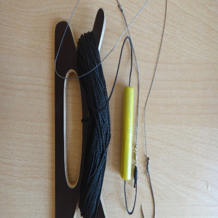
Кинематограф
Домашние животные
Семья и дети
Путешествия
Строительство
Культура и общество
Мода и стиль
Бизнес
Хобби и развлечения
Финансы
Юриспруденция