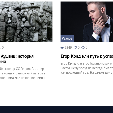
Разное
0
3249
0
0
 Аушвиц: история
Егор Крид или путь к успе
ния
Егор Крид или Егор Булаткин, как е
настоящему зовут не всегда был та
ейхсфюрер СС Генрих Гиммлер
как последний год. На самом деле 
ть концентрационный лагерь в
был не сильно легк
свенцима, чье название немцы
иц. 27 а