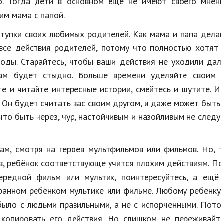
о. Тогда дети в основном ещё не имеют своего мнени
им мама с папой.
ступки своих любимых родителей. Как мама и папа дела
 все действия родителей, потому что полностью хотят
воды. Старайтесь, чтобы ваши действия не уходили да
ам будет стыдно. Больше времени уделяйте своим 
е и читайте интересные истории, смейтесь и шутите. И
 Он будет считать вас своим другом, и даже может быть
 что быть через, чур, настойчивым и назойливым не следу
ам, смотря на героев мультфильмов или фильмов. Но, 
в, ребёнок соответствующе учится плохим действиям. П
ередной фильм или мультик, поинтересуйтесь, а ещё
бранном ребёнком мультике или фильме. Любому ребёнк
ыло с людьми правильными, а не с испорченными. Пот
 копировать его действия. Но слишком не переживайт