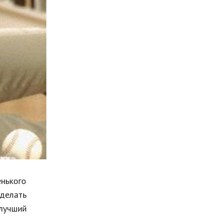
Мода и стиль
Бизнес
Хобби и развлечения
Финансы
Юриспруденция
Природа
Образование
Наука и технологии
енького
сделать
лучший