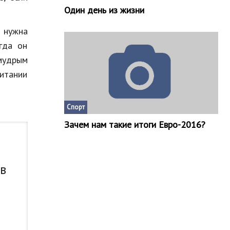
Один день из жизни
м нужна
гда он
 мудрым
питании
Спорт
Зачем нам такие итоги Евро-2016?
 в