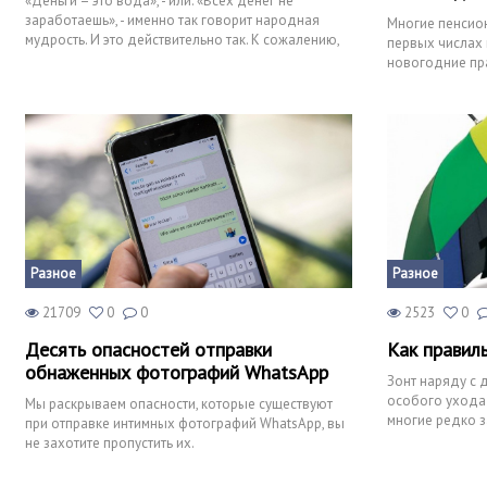
«Деньги – это вода», - или: «Всех денег не
заработаешь», - именно так говорит народная
Многие пенсио
мудрость. И это действительно так. К сожалению,
первых числах м
подавляющее боль
новогодние пр
- в декабре 201
Разное
Разное
21709
0
0
2523
0
Десять опасностей отправки
Как правил
обнаженных фотографий WhatsApp
Зонт наряду с 
особого ухода 
Мы раскрываем опасности, которые существуют
многие редко з
при отправке интимных фотографий WhatsApp, вы
очистить зонт и
не захотите пропустить их.