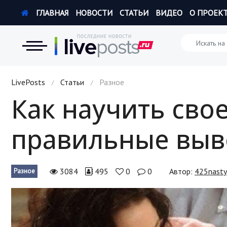
ГЛАВНАЯ
НОВОСТИ
СТАТЬИ
ВИДЕО
О ПРОЕК
Новости
LivePosts
Статьи
Разное
/
/
Как научить сво
Экономика
правильные выв
Происшествия
Hi-Tech. Интернет
3084
495
0
0
Автор:
425nast
Разное
Россия
Наука и техника
Политика