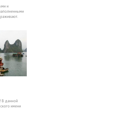
ыми и
 наполненными
ораживают.
! В данной
нского имени