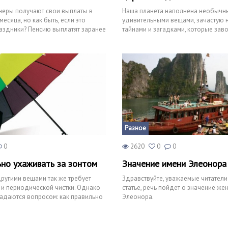
неры получают свои выплаты в
Наша планета наполнена необычн
есяца, но как быть, если это
удивительными вещами, зачастую
аздники? Пенсию выплатят заранее
тайнами и загадками, которые зав
9 го
Одним из таких удивительных
Разное
0
2620
0
0
ьно ухаживать за зонтом
Значение имени Элеонора
другими вещами так же требует
Здравствуйте, уважаемые читатели
и периодической чистки. Однако
статье, речь пойдет о значение же
адаются вопросом: как правильно
Элеонора.