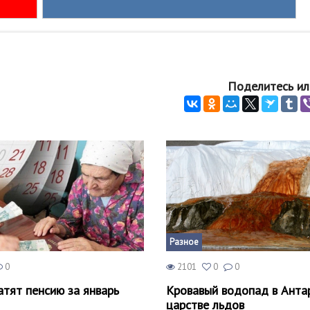
Поделитесь ил
Разное
0
2101
0
0
атят пенсию за январь
Кровавый водопад в Анта
царстве льдов