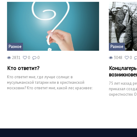
Разное
Разное
2831
0
0
3048
0
Кто ответит?
Концлагерь
возникнове
Кто ответит мне, где лучше солнце: в
мусульманской татарии или в христианской
75 лет назад р
московии? Кто ответит мне, какой лес красивее:
приказал созда
сосновый или берёзовый? Кт
окрестностях О
сменили на Аушв