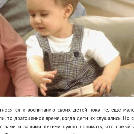
Недвижимость
Спорт и фитнес
Психология и отношения
Творчество и рукоделие
Разное
Работа и бизнес
Животные
Еда и напитки
Праздники и подарки
тносятся к воспитанию своих детей пока те, ещё мал
ли, то драгоценное время, когда дети их слушались. Но 
 с вами и вашими детьми нужно понимать, что самый 