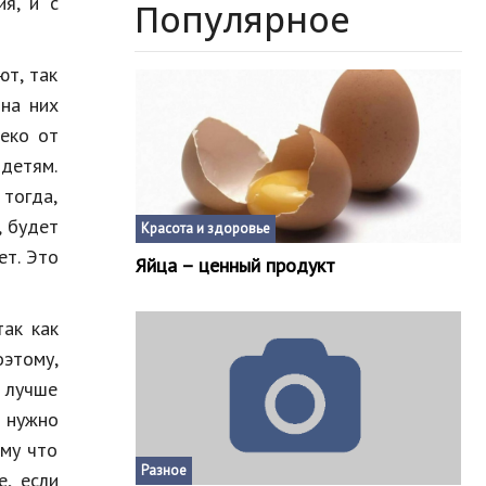
я, и с
Популярное
ют, так
 на них
леко от
детям.
 тогда,
, будет
Красота и здоровье
ет. Это
Яйца – ценный продукт
так как
оэтому,
 лучше
у нужно
ому что
Разное
е, если