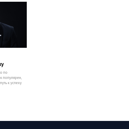
ху
го по
к популярен,
путь к успеху