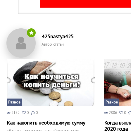
425nastya425
Автор статьи
Разное
Разное
2172
0
0
2806
0
Как накопить необходимую сумму
Когда выпл
2020 года