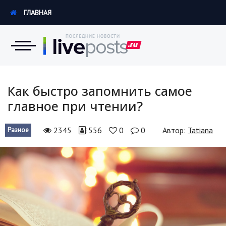
ГЛАВНАЯ
Новости
Как быстро запомнить самое
главное при чтении?
Экономика
2345
556
0
0
Автор:
Tatiana
Разное
Происшествия
Hi-Tech. Интернет
Россия
Наука и техника
Политика