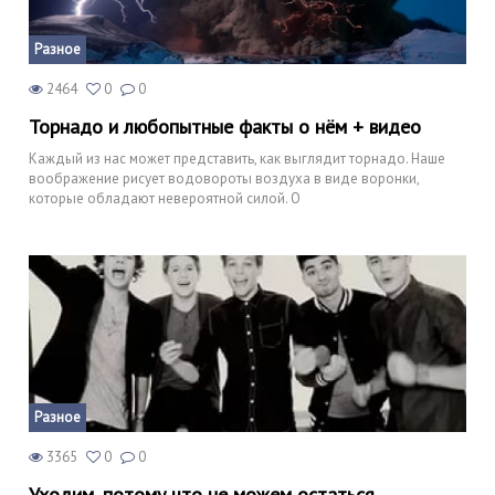
Разное
2464
0
0
Торнадо и любопытные факты о нём + видео
Каждый из нас может представить, как выглядит торнадо. Наше
воображение рисует водовороты воздуха в виде воронки,
которые обладают невероятной силой. О
Разное
3365
0
0
Уходим, потому что не можем остаться