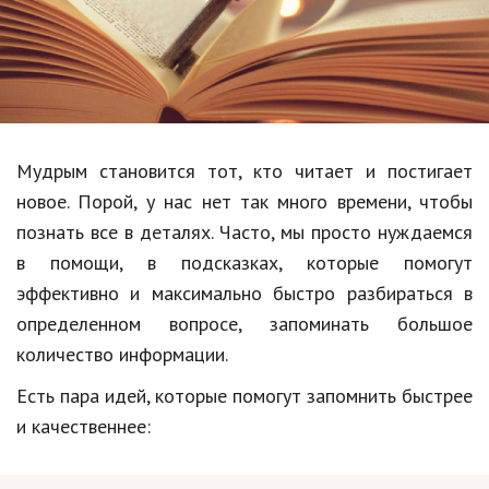
Образование
В мире
Культура
Авто, мото
Мудрым становится тот, кто читает и постигает
Спорт
новое. Порой, у нас нет так много времени, чтобы
познать все в деталях. Часто, мы просто нуждаемся
Знаменитости
в помощи, в подсказках, которые помогут
Статьи
эффективно и максимально быстро разбираться в
определенном вопросе, запоминать большое
количество информации.
Обзоры
Есть пара идей, которые помогут запомнить быстрее
Рецепты
и качественнее:
Красота и здоровье