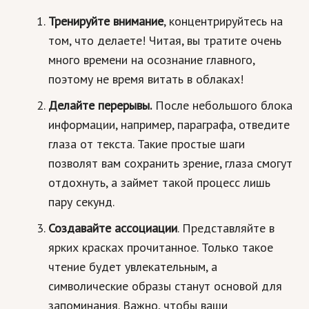
Hi-Tech. Интернет
Тренируйте внимание
, концентрируйтесь на
Авто, мото
том, что делаете! Читая, вы тратите очень
Дом и сад
много времени на осознание главного,
поэтому не время витать в облаках!
Недвижимость
Делайте перерывы.
После небольшого блока
Спорт и фитнес
информации, например, параграфа, отведите
Психология и отношения
глаза от текста. Такие простые шаги
позволят вам сохранить зрение, глаза смогут
Творчество и рукоделие
отдохнуть, а займет такой процесс лишь
Разное
пару секунд.
Работа и бизнес
Создавайте ассоциации
. Представляйте в
ярких красках прочитанное. Только такое
Животные
чтение будет увлекательным, а
Еда и напитки
символические образы станут основой для
запоминания. Важно, чтобы ваши
Праздники и подарки