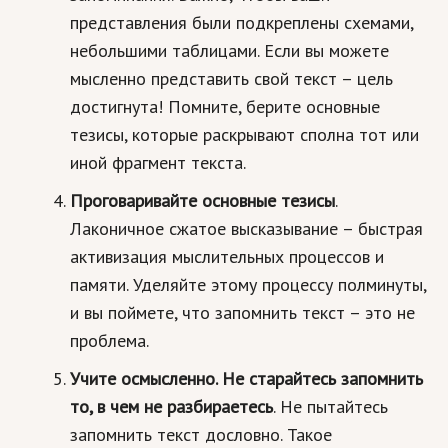
представления были подкреплены схемами,
Кинематограф
небольшими таблицами. Если вы можете
Домашние животные
мысленно представить свой текст – цель
достигнута! Помните, берите основные
Семья и дети
тезисы, которые раскрывают сполна тот или
Путешествия
иной фрагмент текста.
Строительство
Проговаривайте основные тезисы
.
Лаконичное сжатое высказывание – быстрая
Культура и общество
активизация мыслительных процессов и
Мода и стиль
памяти. Уделяйте этому процессу полминуты,
и вы поймете, что запомнить текст – это не
Бизнес
проблема.
Хобби и развлечения
Учите осмысленно. Не старайтесь запомнить
Финансы
то, в чем не разбираетесь
. Не пытайтесь
запомнить текст дословно. Такое
Юриспруденция