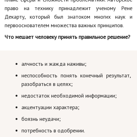
Hi-Tech. Интернет
право на технику принадлежит ученому Рене
Авто, мото
Декарту, который был знатоком многих наук и
первооснователем множества важных принципов.
Дом и сад
Что мешает человеку принять правильное решение?
Недвижимость
Спорт и фитнес
Психология и отношения
алчность и жажда наживы;
Творчество и рукоделие
неспособность понять конечный результат,
разобраться в целях;
Разное
недостаток необходимой информации;
Работа и бизнес
акцентуации характера;
Животные
боязнь неудачи;
Еда и напитки
потребность в одобрении.
Праздники и подарки