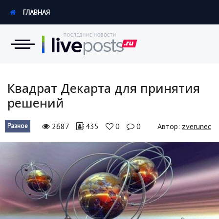
ГЛАВНАЯ
Новости
Квадрат Декарта для принятия
решений
Экономика
2687
435
0
0
Автор:
zverunec
Разное
Происшествия
Hi-Tech. Интернет
Россия
Наука и техника
Политика