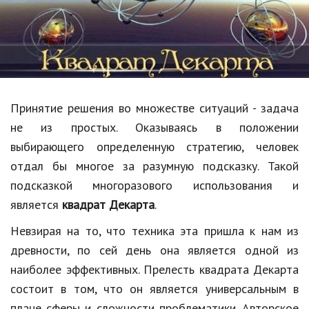
Образование
В мире
Культура
Авто, мото
Принятие решения во множестве ситуаций - задача
Спорт
не из простых. Оказываясь в положении
выбирающего определенную стратегию, человек
Знаменитости
отдал бы многое за разумную подсказку. Такой
Статьи
подсказкой многоразового использования и
является
квадрат Декарта
.
Обзоры
Невзирая на то, что техника эта пришла к нам из
древности, по сей день она является одной из
Рецепты
наиболее эффективных. Прелесть квадрата Декарта
Красота и здоровье
состоит в том, что он является универсальным в
плане сферы и сложности проблематики. Авторское