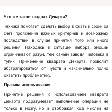
Кинематограф
Что же такое квадрат Декарта?
Домашние животные
Техника помогает сделать выбор в сжатые сроки за
Семья и дети
счет прояснения важных критериев и возможных
Путешествия
последствий в случае принятия того или иного
решения. Находясь в ситуации выбора, эмоции
Строительство
ограничивают разум, тем самым заводя человека в
Культура и общество
тупик. Применение квадрата Декарта, позволит
абстрагироваться от чувств и максимально полно
Мода и стиль
охватить проблематику.
Бизнес
Правила использования
Хобби и развлечения
Принятие решения с использованием квадрата
Финансы
Декарта подразумевает выполнение операций не
только в мозгу, но и отображая ход мыслей на
Юриспруденция