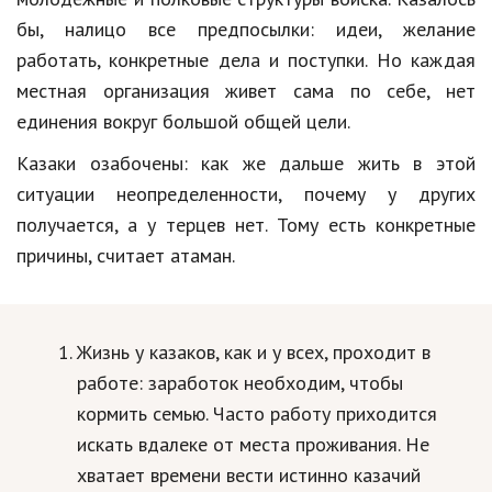
Hi-Tech. Интернет
бы, налицо все предпосылки: идеи, желание
Авто, мото
работать, конкретные дела и поступки. Но каждая
местная организация живет сама по себе, нет
Дом и сад
единения вокруг большой общей цели.
Недвижимость
Казаки озабочены: как же дальше жить в этой
Спорт и фитнес
ситуации неопределенности, почему у других
Психология и отношения
получается, а у терцев нет. Тому есть конкретные
причины, считает атаман.
Творчество и рукоделие
Разное
Жизнь у казаков, как и у всех, проходит в
Работа и бизнес
работе: заработок необходим, чтобы
Животные
кормить семью. Часто работу приходится
Еда и напитки
искать вдалеке от места проживания. Не
хватает времени вести истинно казачий
Праздники и подарки