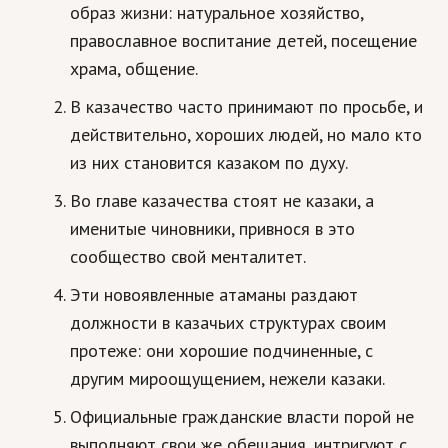
образ жизни: натуральное хозяйство,
Кинематограф
православное воспитание детей, посещение
храма, общение.
Домашние животные
В казачество часто принимают по просьбе, и
Семья и дети
действительно, хороших людей, но мало кто
Путешествия
из них становится казаком по духу.
Строительство
Во главе казачества стоят не казаки, а
именитые чиновники, привнося в это
Культура и общество
сообщество свой менталитет.
Мода и стиль
Эти новоявленные атаманы раздают
Бизнес
должности в казачьих структурах своим
протеже: они хорошие подчиненные, с
Хобби и развлечения
другим мироощущением, нежели казаки.
Финансы
Официальные гражданские власти порой не
Юриспруденция
выполняют свои же обещания, интригуют с