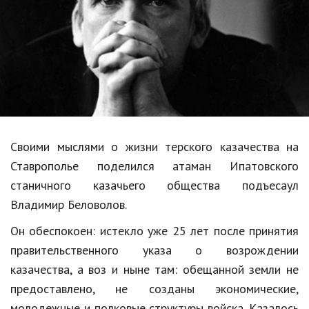
Образование
В мире
Культура
Авто, мото
Спорт
Своими мыслями о жизни терского казачества на
Знаменитости
Ставрополье поделился атаман Ипатовского
Статьи
станичного казачьего общества подъесаул
Владимир Беловолов.
Обзоры
Он обеспокоен: истекло уже 25 лет после принятия
правительственного указа о возрождении
Рецепты
казачества, а воз и ныне там: обещанной земли не
Красота и здоровье
предоставлено, не созданы экономические,
молодежные и полковые структуры войска. Казалось