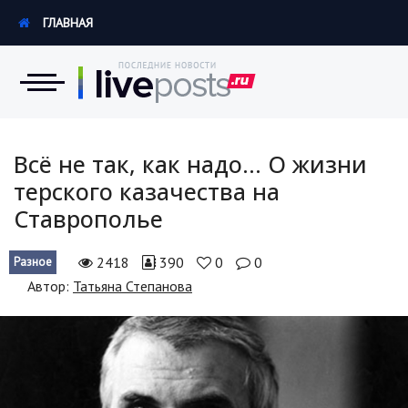
ГЛАВНАЯ
Новости
Всё не так, как надо... О жизни
терского казачества на
Экономика
Ставрополье
Происшествия
2418
390
0
0
Разное
Hi-Tech. Интернет
Автор:
Татьяна Степанова
Россия
Наука и техника
Политика