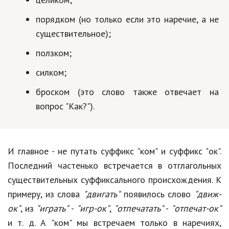
порядком (но только если это наречие, а не
существительное);
ползком;
силком;
броском (это слово также отвечает на
вопрос "Как?").
И главное - не путать суффикс "ком" и суффикс "ок".
Последний частенько встречается в отглагольных
существительных суффиксального происхождения. К
примеру, из слова
"двигать"
появилось слово
"движ-
ок"
, из
"играть"
-
"игр-ок"
,
"отпечатать"
-
"отпечат-ок"
и т. д. А "ком" мы встречаем только в наречиях,