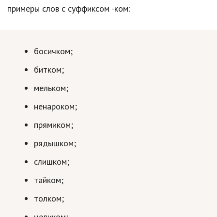
примеры слов с суффиксом -ком:
Природа
Образование
босичком;
Наука и технологии
битком;
мельком;
ненароком;
прямиком;
рядышком;
слишком;
тайком;
толком;
целиком;