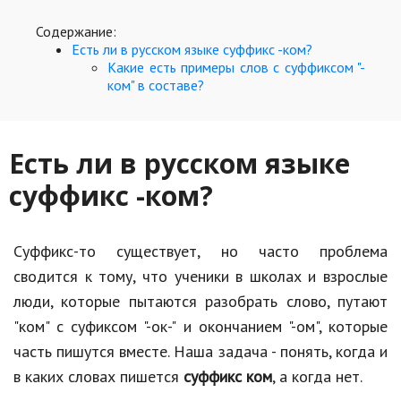
Hi-Tech. Интернет
Содержание:
Авто, мото
Есть ли в русском языке суффикс -ком?
Какие есть примеры слов с суффиксом "-
Дом и сад
ком" в составе?
Недвижимость
Спорт и фитнес
Есть ли в русском языке
Психология и отношения
суффикс -ком?
Творчество и рукоделие
Суффикс-то существует, но часто проблема
Разное
сводится к тому, что ученики в школах и взрослые
Работа и бизнес
люди, которые пытаются разобрать слово, путают
Животные
"ком" с суфиксом "-ок-" и окончанием "-ом", которые
часть пишутся вместе. Наша задача - понять, когда и
Еда и напитки
в каких словах пишется
суффикс ком
, а когда нет.
Праздники и подарки