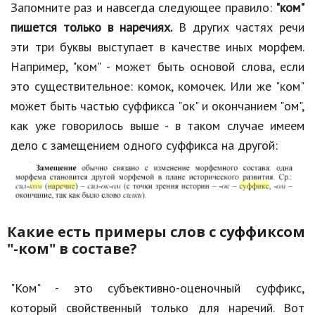
Запомните раз и навсегда следующее правило:
"ком"
Кинематограф
пишется только в наречиях.
В других частях речи
эти три буквы выступает в качестве иных морфем.
Домашние животные
Например, "ком" - может быть основой слова, если
Семья и дети
это существительное: комок, комочек. Или же "ком"
может быть частью суффикса "ок" и окончанием "ом",
Путешествия
как уже говорилось выше - в таком случае имеем
Строительство
дело с замещением одного суффикса на другой:
Культура и общество
Мода и стиль
Бизнес
Какие есть примеры слов с суффиксом
"-ком" в составе?
Хобби и развлечения
Финансы
"Ком" - это субъективно-оценочный суффикс,
Юриспруденция
который свойственный только для наречий. Вот