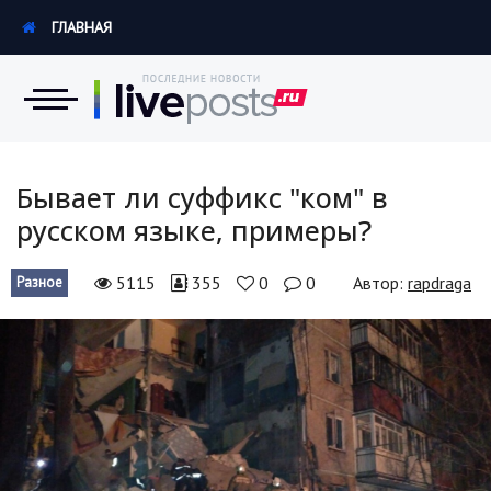
ГЛАВНАЯ
Новости
Бывает ли суффикс "ком" в
русском языке, примеры?
Экономика
5115
355
0
0
Автор:
rapdraga
Разное
Происшествия
Hi-Tech. Интернет
Россия
Наука и техника
Политика