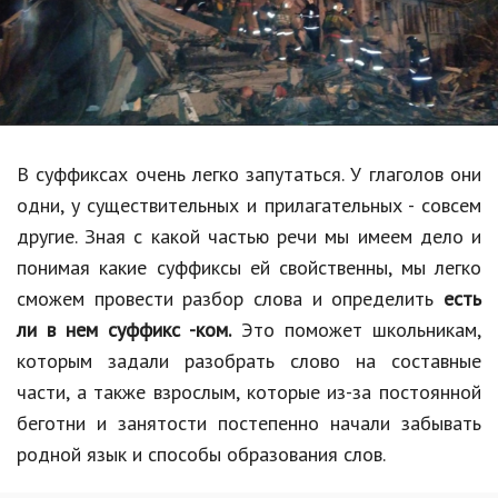
Образование
В мире
Культура
Авто, мото
В суффиксах очень легко запутаться. У глаголов они
Спорт
одни, у существительных и прилагательных - совсем
другие. Зная с какой частью речи мы имеем дело и
Знаменитости
понимая какие суффиксы ей свойственны, мы легко
Статьи
сможем провести разбор слова и определить
есть
ли в нем суффикс -ком.
Это поможет школьникам,
которым задали разобрать слово на составные
Обзоры
части, а также взрослым, которые из-за постоянной
Рецепты
беготни и занятости постепенно начали забывать
родной язык и способы образования слов.
Красота и здоровье