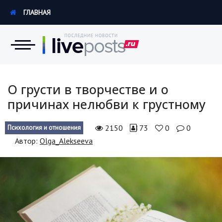
ГЛАВНАЯ
Новости
О грусти в творчестве и о
причинах нелюбви к грустному
Экономика
2150
73
0
0
Психология и отношения
Происшествия
Автор:
Olga_Alekseeva
Hi-Tech. Интернет
Россия
Наука и техника
Политика