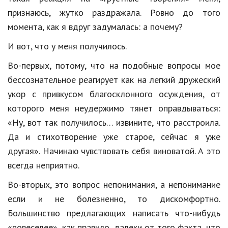
Hi-Tech. Интернет
признаюсь, жутко раздражала. Ровно до того
Авто, мото
момента, как я вдруг задумалась: а почему?
Дом и сад
И вот, что у меня получилось.
Недвижимость
Во-первых, потому, что на подобные вопросы мое
бессознательное реагирует как на легкий дружеский
Спорт и фитнес
укор с привкусом благосклонного осуждения, от
Психология и отношения
которого меня неудержимо тянет оправдываться:
«Ну, вот так получилось… извините, что расстроила.
Творчество и рукоделие
Да и стихотворение уже старое, сейчас я уже
Разное
другая». Начинаю чувствовать себя виноватой. А это
Работа и бизнес
всегда неприятно.
Во-вторых, это вопрос непонимания, а непонимание
Животные
если и не болезненно, то дискомфортно.
Еда и напитки
Большинство предлагающих написать что-нибудь
Праздники и подарки
«повеселее», как правило, далеки от того факта, что