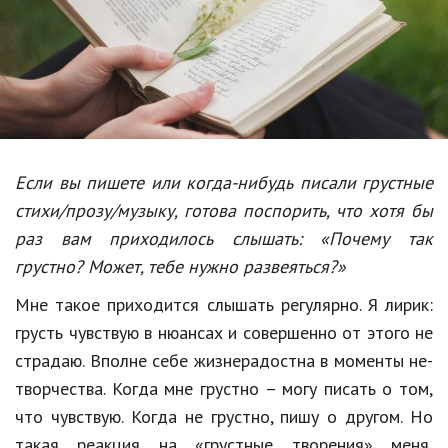
Образование
В мире
Культура
Авто, мото
Спорт
Если вы пишете или когда-нибудь писали грустные
стихи/прозу/музыку, готова поспорить, что хотя бы
Знаменитости
раз вам приходилось слышать: «Почему так
Статьи
грустно? Может, тебе нужно развеяться?»
Мне такое приходится слышать регулярно. Я лирик:
Обзоры
грусть чувствую в нюансах и совершенно от этого не
страдаю. Вполне себе жизнерадостна в моменты не-
Рецепты
творчества. Когда мне грустно – могу писать о том,
Красота и здоровье
что чувствую. Когда не грустно, пишу о другом. Но
такая реакция на «грустные творения» меня,