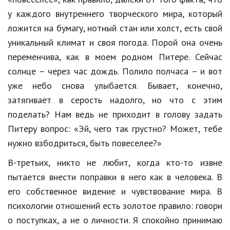
у каждого внутреннего творческого мира, который
Кинематограф
ложится на бумагу, нотный стан или холст, есть свой
Домашние животные
уникальный климат и своя погода. Порой она очень
переменчива, как в моем родном Питере. Сейчас
Семья и дети
солнце – через час дождь. Полило полчаса – и вот
Путешествия
уже небо снова улыбается. Бывает, конечно,
затягивает в серость надолго, но что с этим
Строительство
поделать? Нам ведь не приходит в голову задать
Культура и общество
Питеру вопрос: «Эй, чего так грустно? Может, тебе
Мода и стиль
нужно взбодриться, быть повеселее?»
Бизнес
В-третьих, никто не любит, когда кто-то извне
пытается внести поправки в него как в человека. В
Хобби и развлечения
его собственное видение и чувствование мира. В
Финансы
психологии отношений есть золотое правило: говори
о поступках, а не о личности. Я спокойно принимаю
Юриспруденция